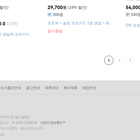
29,700
54,00
원
19
%
300원
540
0.0
포토북 + 솔로 포토카드 1종 랜덤 + 재킷
(
15
건)
DIY 포
포토카드 1종 랜덤 + 스티커
포토카드 
일시품절
 특전 생일력 포토카드 종
페셜 포
1
2
3
도서홍보안내
광고안내
제휴안내
복지제휴
매장안내
층(여의도동,일신빌딩)
고 : 제 2005-02682호
사업자 정보확인
팅 서비스사업자 : 예스이십사(주)
ved.