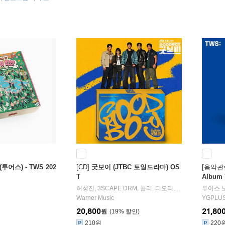
종 랜덤
(투어스) - TWS 202
[CD]
굿보이 (JTBC 토일드라마) OS
[음악관
T
Album '
허성진
,
3SCAPE DRM
,
콜리
,
디오리
,
오은아
작곡 외 1
투어스
Warner Music
YGPLU
20,800
21,80
원
19
%
210원
220