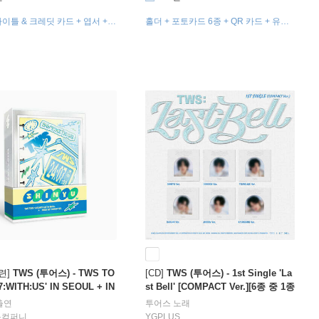
타이틀 & 크레딧 카드 + 엽서 +
홀더 + 포토카드 6종 + QR 카드 + 유저
25종 + 셀카 포토카드 1종 랜
가이드
련]
TWS (투어스) - TWS TO
[CD]
TWS (투어스) - 1st Single 'La
/7:WITH:US' IN SEOUL + IN
st Bell' [COMPACT Ver.][6종 중 1종
T [SHINYU VER.]
랜덤발송]
출연
투어스
노래
스컴퍼니
YGPLUS