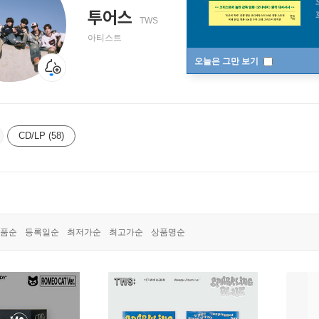
투어스
TWS
아티스트
오늘은 그만 보기
CD/LP (58)
품순
등록일순
최저가순
최고가순
상품명순