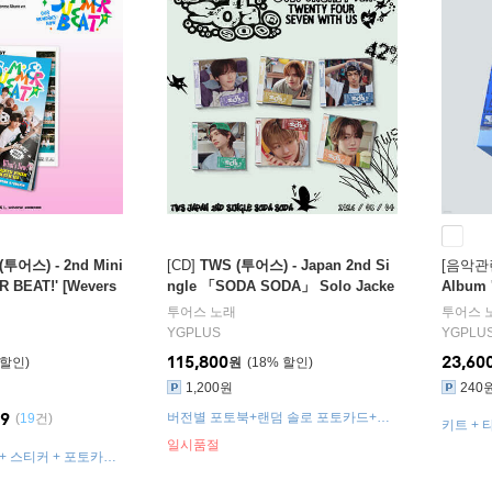
(투어스) - 2nd Mini
[CD]
TWS (투어스) - Japan 2nd Si
[음악관
 BEAT!' [Wevers
ngle 「SODA SODA」 Solo Jacke
Album 
t [SET]
투어스
노래
투어스
YGPLUS
YGPLU
115,800
23,60
원
18
%
1,200원
240
.9
버전별 포토북+랜덤 솔로 포토카드+랜
(
19
건)
키트 + 
덤 재킷 포토카드+랜덤 스티커+랜덤 인
포토카드 
일시품절
스턴트 포토 스타일 카드
 + 스티커 + 포토카드
덤