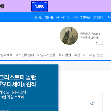
로그인
회원가입
마이페이지
카트
주문/배송
고객센터
Gl
름방학혜택
예사단독판매
이달의사은품
특가할인
추천도서
대량/법인