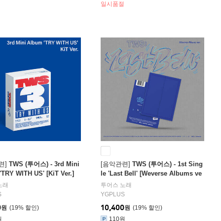
일시품절
련]
TWS (투어스) - 3rd Mini
[음악관련]
TWS (투어스) - 1st Sing
TRY WITH US' [KiT Ver.]
le 'Last Bell' [Weverse Albums ve
r.]
1명
노래
투어스
노래
S
YGPLUS
0
10,400
원
19
%
원
19
%
원
110원