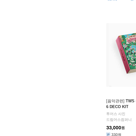
선착순 종료
[음악관련]
TWS 
6 DECO KIT
투어스
사진
드림어스컴퍼니
33,000
원
330원