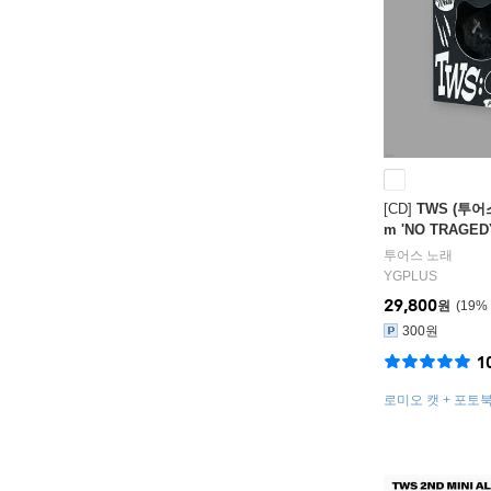
[CD]
TWS (투어스)
m 'NO TRAGED
er.]
투어스
노래
YGPLUS
29,800
원
19
%
300원
1
로미오 캣 + 포토북
드 6종