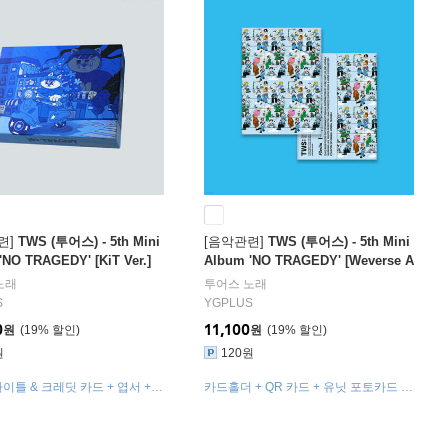
련]
TWS (투어스) - 5th Mini
[음악관련]
TWS (투어스) - 5th Mini
'NO TRAGEDY' [KiT Ver.]
Album 'NO TRAGEDY' [Weverse A
lbums ver.]
노래
투어스
노래
S
YGPLUS
0
11,100
원
19
%
원
19
%
원
120원
타이틀 & 크레딧 카드 + 엽서 +
카드홀더 + QR 카드 + 유닛 포토카드 3
25종 + 셀카 포토카드 1종 랜
종 랜덤