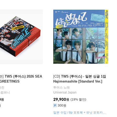
련]
TWS (투어스) 2026 SEA
[CD]
TWS (투어스) - 일본 싱글 1집
 GREETINGS
Hajimemashite [Standard Ver.]
사진
투어스
노래
스컴퍼니
Universal Japan
0
29,900
원
원
19
%
원
300원
일본 수입 / 8p 포토북 + 유닛 포토카드
1종 [9종 중 랜덤] + 스티커