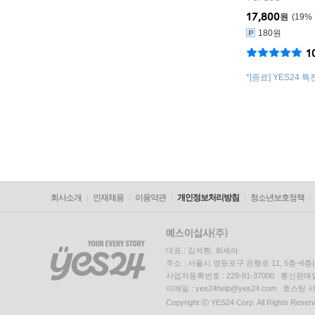
17,800
원
19
%
180원
1
*[종료] YES24
료
회사소개
인재채용
이용약관
개인정보처리방침
청소년보호정책
대표 : 김석환, 최세라
주소 : 서울시 영등포구 은행로 11, 5층~6
사업자등록번호 : 229-81-37000 통신판매업신
이메일 : yes24help@yes24.com 호스
Copyright ⓒ YES24 Corp. All Rights Reser