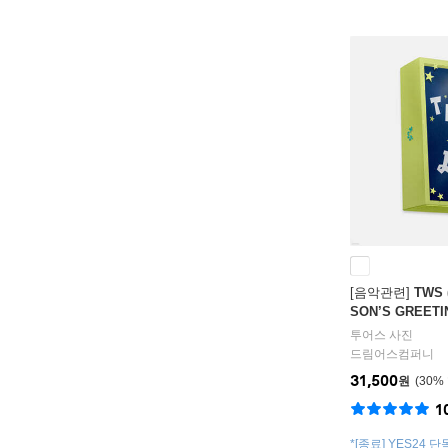
[음악관련]
TWS 
SON’S GREETI
투어스
사진
드림어스컴퍼니
31,500
원
30
%
1
*[종료] YES24