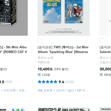
 - 5th Mini Albu
[음악관련]
TWS (투어스) - 1st Mini
[음악관
Y' [ROMEO CAT V
Album 'Sparkling Blue' [Weverse
Selecti
Albums ver.]
투어스
노래
투어스
YGPLUS
드림어
10,400
30,00
원
19
%
110원
300
0.0
9.4
(
3
건)
(
14
건)
 + 스티커팩 + 포토카
48p 포토북 + 스티커 + 엽서 + QR 카드
+ 포토카드 1종 랜덤