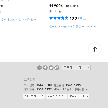
0
11,900
원
원
19
%
원
120원
10.0
(
31
건)
토북 + 디스크 바인더 매뉴얼 +
세트 + 인덱스 + DIY 포토 + 스
슬리브 + 바인더 + 북클릿 + 가사지 + 포
토카드
토카드 2종
고객문의
1544-3800
도서/음반
1566-4295
중고도서
1544-6399
eBook 1:1문의/채팅상담
티켓예매