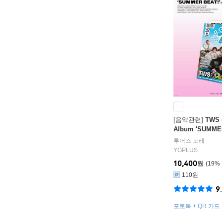
[음악관련]
TWS 
Album 'SUMMER
e Albums ver.]
투어스
노래
YGPLUS
10,400
원
19
%
110원
9
포토북 + QR 카드
1종 랜덤