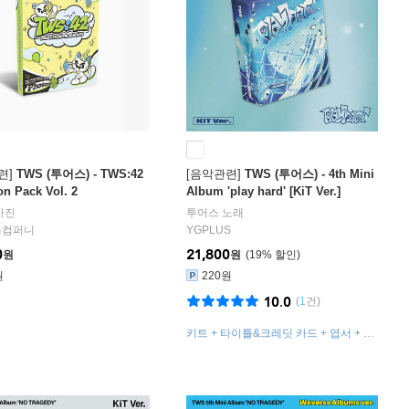
련]
TWS (투어스) - TWS:42
[음악관련]
TWS (투어스) - 4th Mini
on Pack Vol. 2
Album 'play hard' [KiT Ver.]
사진
투어스
노래
스컴퍼니
YGPLUS
0
21,800
원
원
19
%
원
220원
10.0
(
1
건)
키트 + 타이틀&크레딧 카드 + 엽서 + 포
토카드 25종 + 셀카 포토카드 랜덤 1종