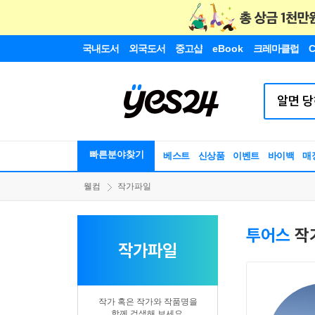
국내도서
외국도서
중고샵
eBook
크레마클럽
C
빠른분야찾기
베스트
신상품
이벤트
바이백
매
웰컴
작가파일
투어스
작
작가파일
작가 혹은 작가와 작품명을
함께 검색해 보세요.