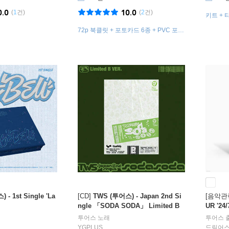
0.0
10.0
(
1
건)
(
2
건)
키트 + 
포토카드 
72p 북클릿 + 포토카드 6종 + PVC 포토
덤
카드 키링 + 데코 스티커
- 1st Single 'La
[CD]
TWS (투어스) - Japan 2nd Si
[음악관
ngle 「SODA SODA」 Limited B
UR '24
DEX SE
투어스
노래
투어스
YGPLUS
드림어