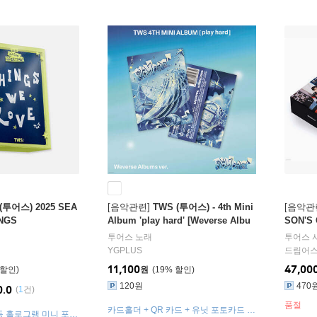
(투어스) 2025 SEA
[음악관련]
TWS (투어스) - 4th Mini
[음악관
NGS
Album 'play hard' [Weverse Albu
SON'S
ms ver.]
투어스
노래
투어스
YGPLUS
드림어
11,100
47,00
원
19
%
120원
470
0.0
(
1
건)
품절
카드홀더 + QR 카드 + 유닛 포토카드 3
 단독 홀로그램 미니 포토