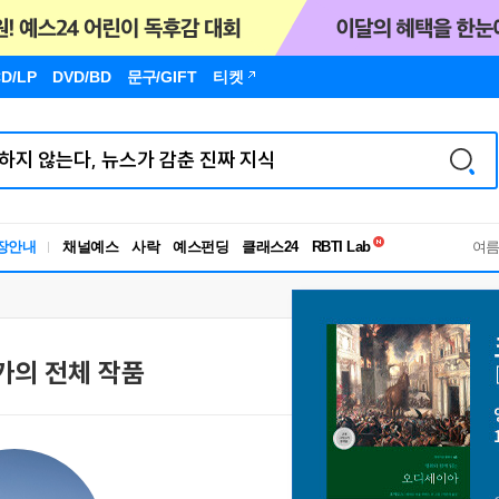
D/LP
DVD/BD
문구
/GIFT
티켓
독서유형검사
장안내
채널예스
사락
예스펀딩
클래스24
RBTI Lab
여
독서유형검사
가의 전체 작품