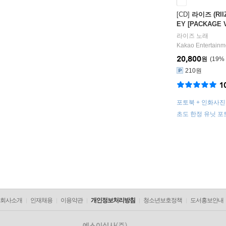
[CD]
라이즈 (RIIZ
EY [PACKAGE V
덤발송]
라이즈
노래
Kakao Entertainm
20,800
원
19
%
210원
1
포토북 + 인화사진
토카드 1세트 랜덤
초도 한정 유닛 포토
덤 삽입
회사소개
인재채용
이용약관
개인정보처리방침
청소년보호정책
도서홍보안내