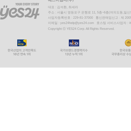
대표 : 김석환, 최세라
주소 : 서울시 영등포구 은행로 11, 5층~6층(여의도동,일신
사업자등록번호 : 229-81-37000 통신판매업신고 : 제 200
이메일 : yes24help@yes24.com 호스팅 서비스사업자 :
Copyright ⓒ YES24 Corp. All Rights Reserved.