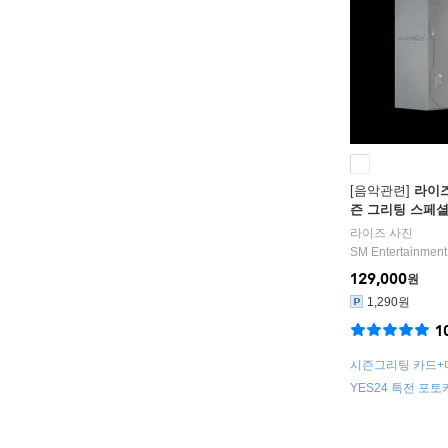
[음악관련]
라이즈 
즌 그리팅 스페
라이즈
사진
SM Entertainment
129,000
원
1,290원
1
시즌그리팅 카드+
코포토 세트+메탈
YES24 특전 포토
토팩+벌스데이백
6종) + 6컷 포토 