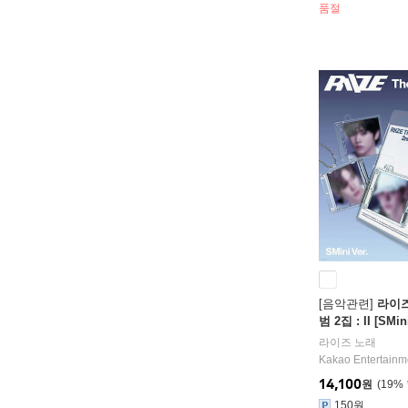
커 2종 랜덤 + 메
품절
카드 1종 랜덤
[음악관련]
라이즈 
범 2집 : II [SM
[6종 중 1종 랜
라이즈
노래
Kakao Entertainm
14,100
원
19
%
150원