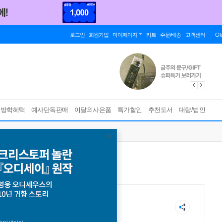
로그인
회원가입
마이페이지
카트
주문/배송
고객센터
Gl
름방학혜택
예사단독판매
이달의사은품
특가할인
추천도서
대량/법인