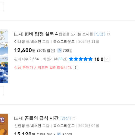
변비 탐정 실룩 4
[도서]
왕관을 노리는 토끼들
[
양장
]
이나영
글/
박소연
그림
북스그라운드
2024년 11월
12,600
원
10
%
700원
10.0
판매지수 2,664
회원리뷰
(
88
건)
상품 판매가 시작되면 알려드립니다.
곰들의 급식 시간
[도서]
[
양장
]
신현경
글/
박소연
그림
북스그라운드
2026년 04월
15,120
원
10
%
840원