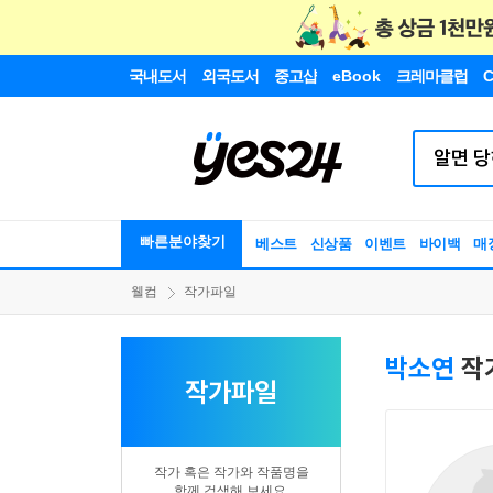
국내도서
외국도서
중고샵
eBook
크레마클럽
C
빠른분야찾기
베스트
신상품
이벤트
바이백
매
웰컴
작가파일
박소연
작
작가파일
작가 혹은 작가와 작품명을
함께 검색해 보세요.