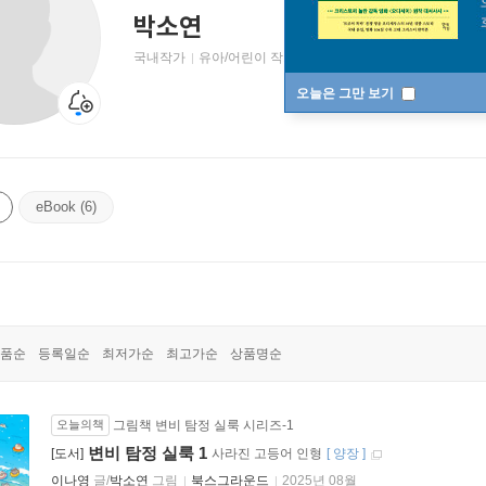
박소연
국내작가
유아/어린이 작가
오늘은 그만 보기
eBook (6)
품순
등록일순
최저가순
최고가순
상품명순
오늘의책
그림책 변비 탐정 실룩 시리즈-1
변비 탐정 실룩 1
[도서]
사라진 고등어 인형
[
양장
]
이나영
글/
박소연
그림
북스그라운드
2025년 08월