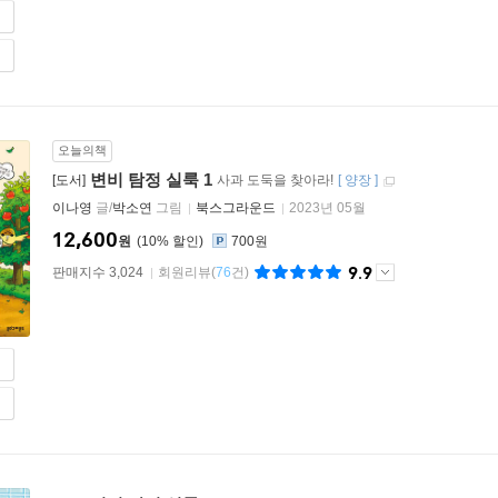
오늘의책
변비 탐정 실룩 1
[도서]
사과 도둑을 찾아라!
[
양장
]
이나영
글/
박소연
그림
북스그라운드
2023년 05월
12,600
원
10
%
700원
9.9
판매지수 3,024
회원리뷰
(
76
건)