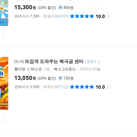
15,300
원
10
%
850원
10.0
판매지수 7,386
회원리뷰
(
69
건)
뜨겁게 도와주는 북극곰 센터
[도서]
[
양장
]
황지영
글/
박소연
그림
북스그라운드
2025년 04월
13,050
원
10
%
720원
10.0
판매지수 5,088
회원리뷰
(
73
건)