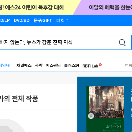
D/LP
DVD/BD
문구
/GIFT
티켓
독서유형검사
장안내
채널예스
사락
예스펀딩
클래스24
RBTI Lab
여
독서유형검사
가의 전체 작품