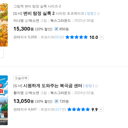
그림책 변비 탐정 실룩 시리즈-2
변비 탐정 실룩 2
[도서]
사라진 초코케이크
[
양장
]
이나영
글/
박소연
그림
북스그라운드
2025년 08월
15,300
원
10
%
850원
10.0
판매지수 5,058
회원리뷰
(
50
건)
오늘의책
시원하게 도와주는 북극곰 센터
[도서]
[
양장
]
황지영
글/
박소연
그림
북스그라운드
2024년 02월
13,050
원
10
%
720원
9.9
판매지수 4,647
회원리뷰
(
107
건)