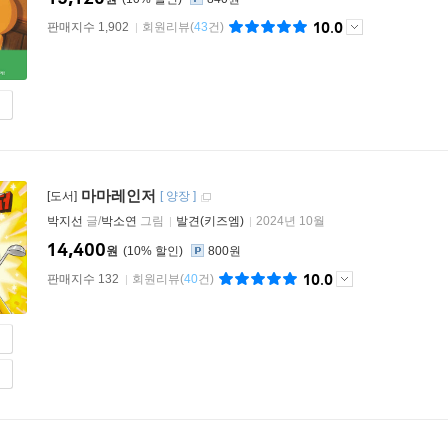
10.0
판매지수 1,902
회원리뷰
(
43
건)
마마레인저
[도서]
[
양장
]
박지선
글/
박소연
그림
발견(키즈엠)
2024년 10월
14,400
원
10
%
800원
10.0
판매지수 132
회원리뷰
(
40
건)