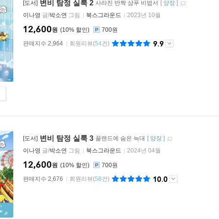
변비 탐정 실룩 2
[도서]
사라진 반짝 샴푸 비법서
[
양장
]
이나영
글/
박소연
그림
북스그라운드
2023년 10월
12,600
원
10
%
700원
9.9
판매지수 2,964
회원리뷰
(
54
건)
변비 탐정 실룩 3
[도서]
꿀랜드에 숨은 늑대
[
양장
]
이나영
글/
박소연
그림
북스그라운드
2024년 04월
12,600
원
10
%
700원
10.0
판매지수 2,676
회원리뷰
(
58
건)