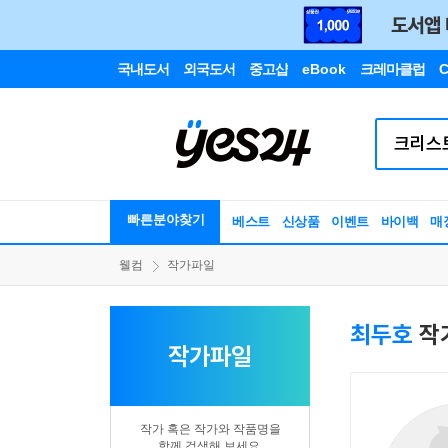
국내도서
외국도서
중고샵
eBook
크레마클럽
C
빠른분야찾기
베스트
신상품
이벤트
바이백
매
웰컴
작가파일
최두호
작
작가파일
작가 혹은 작가와 작품명을
함께 검색해 보세요.