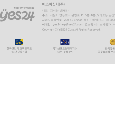
대표 : 김석환, 최세라
주소 : 서울시 영등포구 은행로 11, 5층~6층(여의도동,일신
사업자등록번호 : 229-81-37000 통신판매업신고 : 제 200
이메일 : yes24help@yes24.com 호스팅 서비스사업자 :
Copyright ⓒ YES24 Corp. All Rights Reserved.