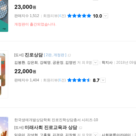
23,000
원
10.0
판매지수 1,512
회원리뷰
(
4
건)
개정판이 출간되었습니다.
진로상담
[도서]
[
2판
개정판
]
김봉환
,
강은희
,
강혜영
,
공윤정
,
김영빈
저 외 8명
학지사
2018년 09
22,000
원
8.7
판매지수 1,404
회원리뷰
(
6
건)
한국생애개발상담학회 진로진학상담총서 시리즈-10
미래사회 진로교육과 상담
[도서]
임은미
,
강성현
,
고홍월
,
김경은
,
김장회
저 외 9명
사회평론아카데미