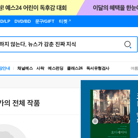
D/LP
DVD/BD
문구
/GIFT
티켓
독서유형검사
장안내
채널예스
사락
예스펀딩
클래스24
RBTI Lab
여
독서유형검사
가의 전체 작품