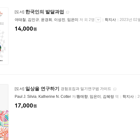
한국인의 발달과업
[도서]
여태철
,
김인규
,
윤경희
,
이성진
,
임은미
저 외 2명
학지사
2023년 02
14,000
원
일상을 연구하기
[도서]
경험표집과 일기연구법 가이드
Paul J. Silvia
,
Katherine N. Cotter
저/
황매향
,
임은미
,
김혜랑
역
학지사
2
17,000
원