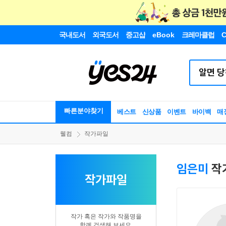
국내도서
외국도서
중고샵
eBook
크레마클럽
C
빠른분야찾기
베스트
신상품
이벤트
바이백
매
웰컴
작가파일
임은미
작
작가파일
작가 혹은 작가와 작품명을
함께 검색해 보세요.