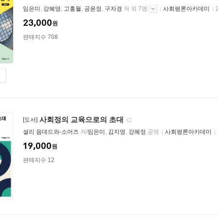
임은미
,
강혜영
,
고홍월
,
공윤정
,
구자경
저 외 7명
사회평론아카데미
23,000
원
판매지수 708
사회정의 교육으로의 초대
[도서]
셜리 음데드와-소머즈
저/
임은미
,
김지영
,
강혜정
공역
사회평론아카데미
19,000
원
판매지수 12