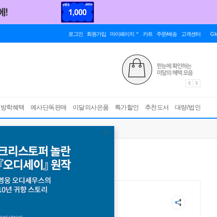
로그인
회원가입
마이페이지
카트
주문/배송
고객센터
Gl
름방학혜택
예사단독판매
이달의사은품
특가할인
추천도서
대량/법인