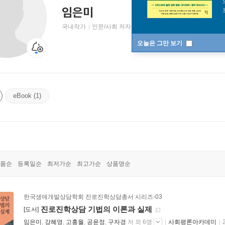
임은미
국내작가
인문/사회 저자
오늘은 그만 보기
eBook (1)
품순
등록일순
최저가순
최고가순
상품명순
한국생애개발상담학회 진로진학상담총서 시리즈-03
진로진학상담 기법의 이론과 실제
[도서]
임은미
,
강혜영
,
고홍월
,
공윤정
,
구자경
저 외 6명
사회평론아카데미