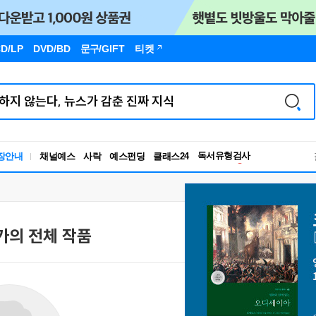
D/LP
DVD/BD
문구
/GIFT
티켓
독서유형검사
장안내
채널예스
사락
예스펀딩
클래스24
RBTI Lab
독서유형검사
가의 전체 작품