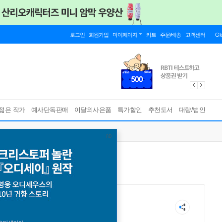
로그인
회원가입
마이페이지
카트
주문/배송
고객센터
Gl
젊은 작가
예사단독판매
이달의사은품
특가할인
추천도서
대량/법인