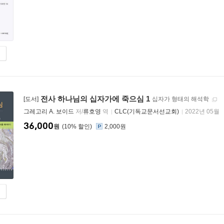
전사 하나님의 십자가에 죽으심 1
[도서]
십자가 형태의 해석학
그레고리 A. 보이드
저/
류호영
역
CLC(기독교문서선교회)
2022년 05월
36,000
원
10
%
2,000원