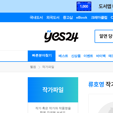
국내도서
외국도서
중고샵
eBook
크레마클럽
C
빠른분야찾기
베스트
신상품
이벤트
바이백
매
웰컴
작가파일
류호영
작
작가파일
작가 혹은 작가와 작품명을
함께 검색해 보세요.