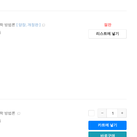
학 방법론
[
양장
개정판
]
절판
월
리스트에 넣기
학 방법론
월
카트에 넣기
바로구매