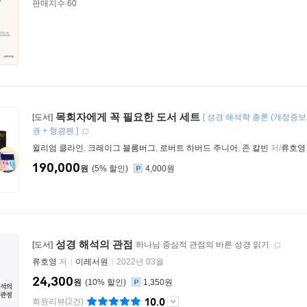
판매지수 60
목회자에게 꼭 필요한 도서 세트
[도서]
[
성경 해석학 총론 (개정증보판
권 + 형광펜
]
윌리엄 클라인
,
크레이그 블롬버그
,
로버트 하버드 주니어
,
존 칼빈
저/
류호영
190,000
원
5
%
4,000원
성경 해석의 관점
[도서]
하나님 중심적 관점의 바른 성경 읽기
류호영
저
이레서원
2022년 03월
24,300
원
10
%
1,350원
10.0
회원리뷰
(
2
건)