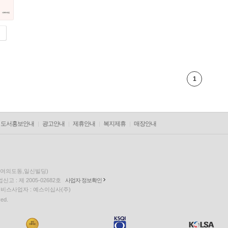
1
도서홍보안내
광고안내
제휴안내
복지제휴
매장안내
층(여의도동,일신빌딩)
고 : 제 2005-02682호
사업자 정보확인
팅 서비스사업자 : 예스이십사(주)
ved.