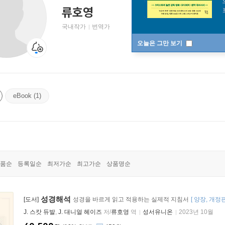
류호영
국내작가
번역가
오늘은 그만 보기
eBook (1)
품순
등록일순
최저가순
최고가순
상품명순
성경해석
[도서]
성경을 바르게 읽고 적용하는 실제적 지침서
[
양장
개정
J. 스캇 듀발
,
J. 대니얼 헤이즈
저/
류호영
역
성서유니온
2023년 10월