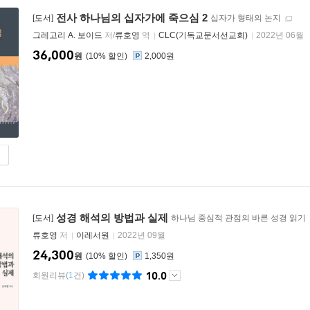
전사 하나님의 십자가에 죽으심 2
[도서]
십자가 형태의 논지
그레고리 A. 보이드
저/
류호영
역
CLC(기독교문서선교회)
2022년 06월
36,000
원
10
%
2,000원
성경 해석의 방법과 실제
[도서]
하나님 중심적 관점의 바른 성경 읽기
류호영
저
이레서원
2022년 09월
24,300
원
10
%
1,350원
10.0
회원리뷰
(
1
건)