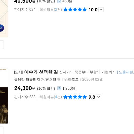
40,500
원
10
%
450원
10.0
판매지수 624
회원리뷰
(
2
건)
예수가 선택한 길
[도서]
십자가의 죽음부터 부활의 기쁨까지
[
노출제본
플레밍 러틀리지
저/
류호영
역
비아토르
2020년 02월
24,300
원
10
%
1,350원
9.8
판매지수 288
회원리뷰
(
4
건)