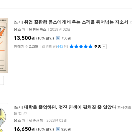
취업 끝판왕 옴스에게 배우는 스펙을 뛰어넘는 자소서
[도서]
옴스
저
원앤원북스
2019년 02월
13,500
원
10
%
750원
9.8
판매지수 2,286
회원리뷰
(
442
건)
대학을 졸업하면, 멋진 인생이 펼쳐질 줄 알았다
[도서]
회사생활
는 법
옴스
저
세종서적
2023년 01월
16,650
원
10
%
920원