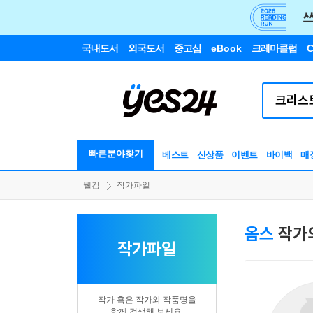
국내도서
외국도서
중고샵
eBook
크레마클럽
C
빠른분야찾기
베스트
신상품
이벤트
바이백
매
웰컴
작가파일
옴스
작가의
작가파일
작가 혹은 작가와 작품명을
함께 검색해 보세요.