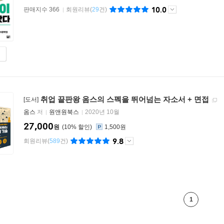
10.0
판매지수 366
회원리뷰
(
29
건)
취업 끝판왕 옴스의 스펙을 뛰어넘는 자소서 + 면접
[도서]
옴스
저
원앤원북스
2020년 10월
27,000
원
10
%
1,500원
9.8
회원리뷰
(
589
건)
1