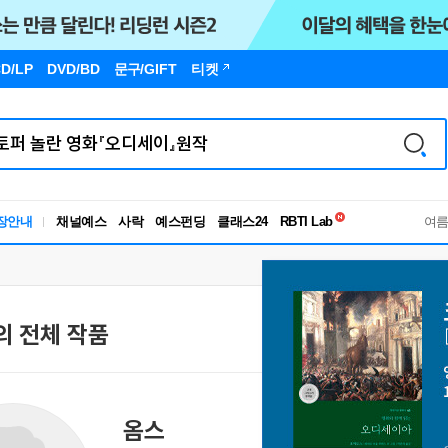
D/LP
DVD/BD
문구
/GIFT
티켓
독서유형검사
장안내
채널예스
사락
예스펀딩
클래스24
RBTI Lab
여
독서유형검사
 전체 작품
옴스