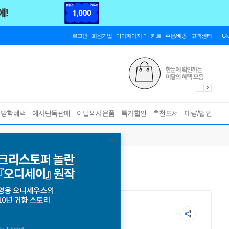
로그인
회원가입
마이페이지
카트
주문/배송
고객센터
Gl
름방학혜택
예사단독판매
이달의사은품
특가할인
추천도서
대량/법인