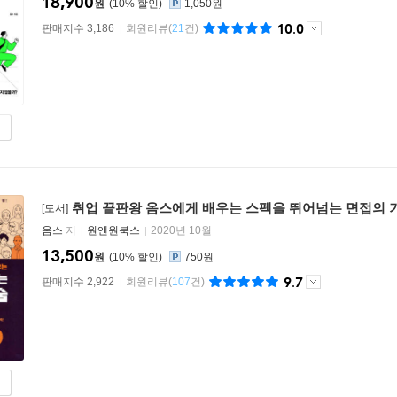
18,900
원
10
%
1,050원
10.0
판매지수 3,186
회원리뷰
(
21
건)
취업 끝판왕 옴스에게 배우는 스펙을 뛰어넘는 면접의 
[도서]
옴스
저
원앤원북스
2020년 10월
13,500
원
10
%
750원
9.7
판매지수 2,922
회원리뷰
(
107
건)