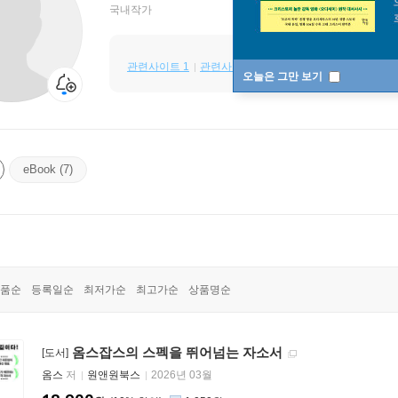
국내작가
관련사이트 1
관련사이트 2
인스타
유튜브
오늘은 그만 보기
eBook (7)
품순
등록일순
최저가순
최고가순
상품명순
옴스잡스의 스펙을 뛰어넘는 자소서
[도서]
옴스
저
원앤원북스
2026년 03월