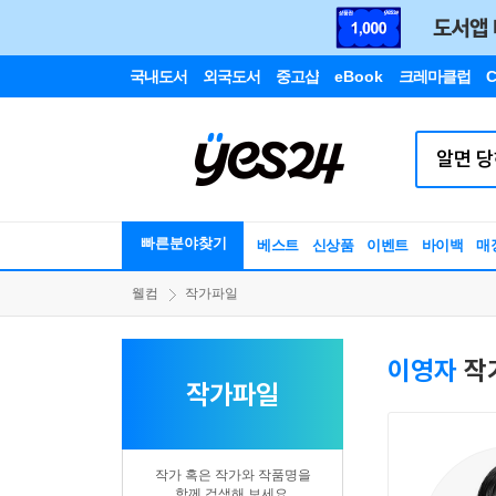
국내도서
외국도서
중고샵
eBook
크레마클럽
C
빠른분야찾기
베스트
신상품
이벤트
바이백
매
웰컴
작가파일
이영자
작
작가파일
작가 혹은 작가와 작품명을
함께 검색해 보세요.