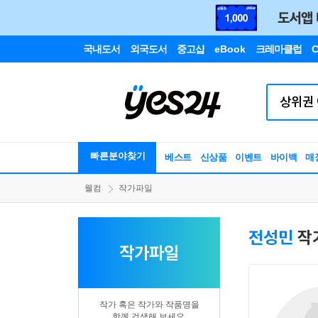
국내도서
외국도서
중고샵
eBook
크레마클럽
C
빠른분야찾기
베스트
신상품
이벤트
바이백
매
웰컴
작가파일
전성민
작
작가파일
작가 혹은 작가와 작품명을
함께 검색해 보세요.