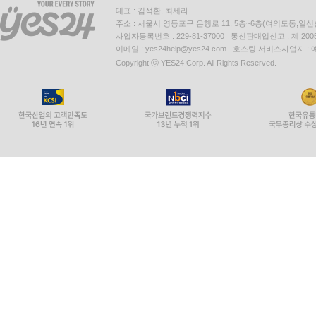
대표 : 김석환, 최세라
주소 : 서울시 영등포구 은행로 11, 5층~6층(여의도동,일신
사업자등록번호 : 229-81-37000 통신판매업신고 : 제 200
이메일 : yes24help@yes24.com 호스팅 서비스사업자 :
Copyright ⓒ YES24 Corp. All Rights Reserved.