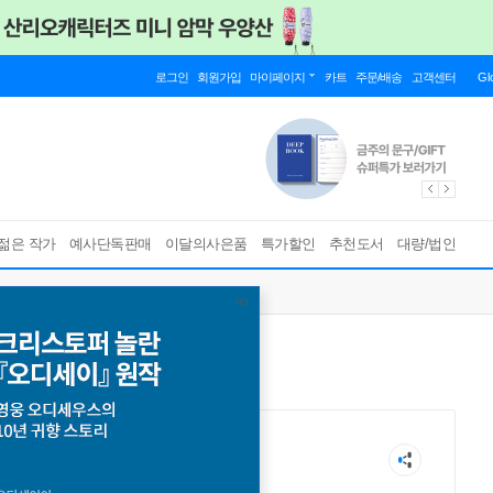
로그인
회원가입
마이페이지
카트
주문/배송
고객센터
Gl
젊은 작가
예사단독판매
이달의사은품
특가할인
추천도서
대량/법인