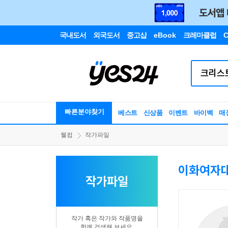
국내도서
외국도서
중고샵
eBook
크레마클럽
C
빠른분야찾기
베스트
신상품
이벤트
바이백
매
웰컴
작가파일
이화여자
작가파일
작가 혹은 작가와 작품명을
함께 검색해 보세요.