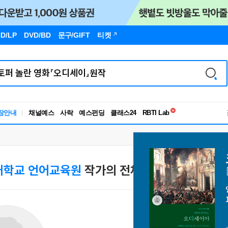
D/LP
DVD/BD
문구
/GIFT
티켓
독서유형검사
장안내
채널예스
사락
예스펀딩
클래스24
RBTI Lab
독서유형검사
대학교 언어교육원
작가의 전체 작품