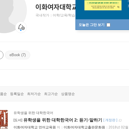
이화여자대학교 언어교육원
국내작가
어학/교육/학습 저자
오늘은 그만 보기
eBook (7)
품순
등록일순
최저가순
최고가순
상품명순
유학생을 위한 대학한국어
유학생을 위한 대학한국어 2: 듣기·말하기
[도서]
[
개정판
]
이화여자대학교 언어교육원
저
이화여자대학교출판문화원
2018년 02월