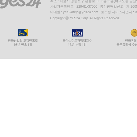
주소 : 서울시 영등포구 은행로 11, 5층~6층(여의도동,일신
사업자등록번호 : 229-81-37000 통신판매업신고 : 제 200
이메일 : yes24help@yes24.com 호스팅 서비스사업자 :
Copyright ⓒ YES24 Corp. All Rights Reserved.