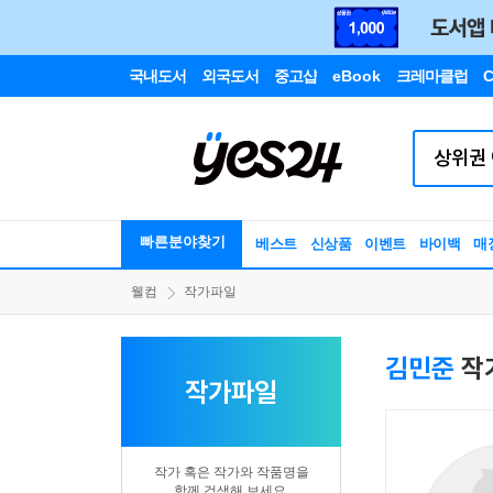
국내도서
외국도서
중고샵
eBook
크레마클럽
C
빠른분야찾기
베스트
신상품
이벤트
바이백
매
웰컴
작가파일
김민준
작
작가파일
작가 혹은 작가와 작품명을
함께 검색해 보세요.