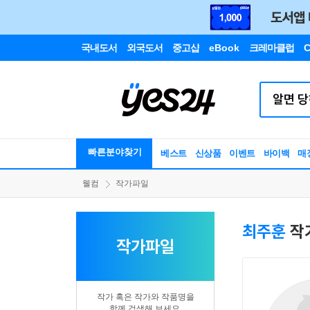
국내도서
외국도서
중고샵
eBook
크레마클럽
C
빠른분야찾기
베스트
신상품
이벤트
바이백
매
웰컴
작가파일
최주훈
작
작가파일
작가 혹은 작가와 작품명을
함께 검색해 보세요.