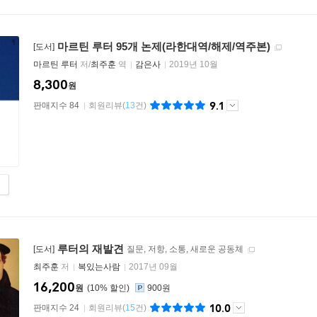
마르틴 루터 95개 논제(라한대역/해제/역주본)
[도서]
마르틴 루터
저/
최주훈
역
감은사
2019년 10월
8,300
원
9.1
판매지수 84
회원리뷰
(
13
건)
루터의 재발견
[도서]
질문, 저항, 소통, 새로운 공동체
최주훈
저
복있는사람
2017년 09월
16,200
원
10
%
900원
10.0
판매지수 24
회원리뷰
(
15
건)