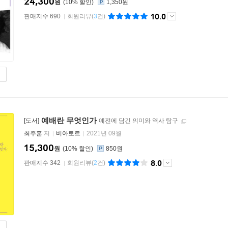
24,300
원
10
%
1,350원
10.0
판매지수 690
회원리뷰
(
3
건)
예배란 무엇인가
[도서]
예전에 담긴 의미와 역사 탐구
최주훈
저
비아토르
2021년 09월
15,300
원
10
%
850원
8.0
판매지수 342
회원리뷰
(
2
건)