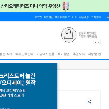
로그인
회원가입
마이페이지
카트
주문/배송
고객센터
Gl
젊은 작가
예사단독판매
이달의사은품
특가할인
추천도서
대량/법인