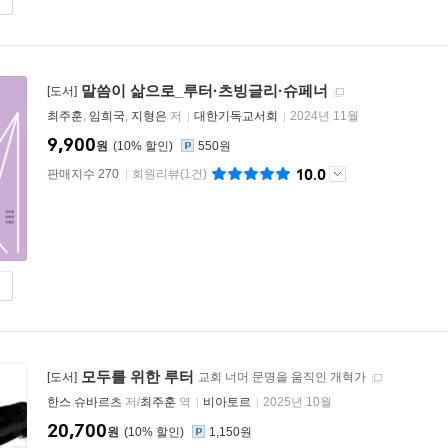
말씀이 삶으로_루터·츠빙글리·슈페너
[도서]
최주훈
,
임희국
,
지형은
저
대한기독교서회
2024년 11월
9,900
원
10
%
550원
10.0
판매지수 270
회원리뷰
(
1
건)
모두를 위한 루터
[도서]
교회 너머 문명을 움직인 개혁가
한스 슈바르츠
저/
최주훈
역
비아토르
2025년 10월
20,700
원
10
%
1,150원