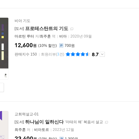
비아 기도
프로테스탄트의 기도
[도서]
마르틴 루터
저/
최주훈
역
비아
2020년 09월
12,600
원
10
%
700원
8.7
판매지수 150
회원리뷰
(
3
건)
교회력설교-01
하나님이 일하신다
[도서]
‘마태의 해’ 복음서 설교
최주훈
저
비아토르
2023년 12월
23,400