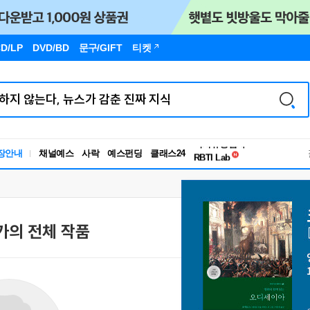
D/LP
DVD/BD
문구
/GIFT
티켓
독서유형검사
장안내
채널예스
사락
예스펀딩
클래스24
RBTI Lab
독서유형검사
가의 전체 작품