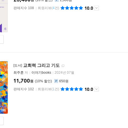
원
10
%
1,300원
10.0
판매지수 108
회원리뷰
(
4
건)
교회력 그리고 기도
[도서]
최주훈
저
이야기books
2024년 07월
11,700
원
10
%
650원
10.0
판매지수 102
회원리뷰
(
1
건)