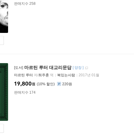
판매지수 258
마르틴 루터 대교리문답
[도서]
[
양장
]
마르틴 루터
저/
최주훈
역
복있는사람
2017년 01월
19,800
원
10
%
220원
판매지수 174