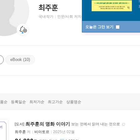
최주훈
국내작가
인문/사회 저자
오늘은 그만 보기
eBook (10)
품순
등록일순
최저가순
최고가순
상품명순
최주훈의 명화 이야기
[도서]
보는 것에서 읽어 내는 것으로
최주훈
저
비아토르
2025년 02월