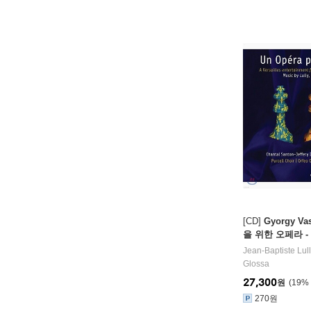
[CD]
Gyorgy V
을 위한 오페라 - 
레르 / 글룩 (Un O
Jean-Baptiste Lull
Rois)
Glossa
27,300
원
19
%
270원