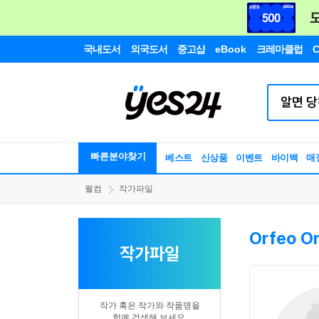
국내도서
외국도서
중고샵
eBook
크레마클럽
C
빠른분야찾기
베스트
신상품
이벤트
바이백
매
웰컴
작가파일
Orfeo O
작가파일
작가 혹은 작가와 작품명을
함께 검색해 보세요.