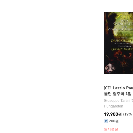
[CD]
Laszlo P
올린 협주곡 1집 (Ta
ncertos D.34, 47
Giuseppe Tartini
Hungaroton
19,900
원
19
%
200원
일시품절