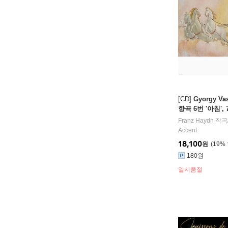
[CD]
Gyorgy V
향곡 6번 '아침', 7
(Haydn: Sympho
Franz Haydn
작곡
n", No.7 "Le Mi
Accent
r")
18,100
원
19
%
180원
일시품절