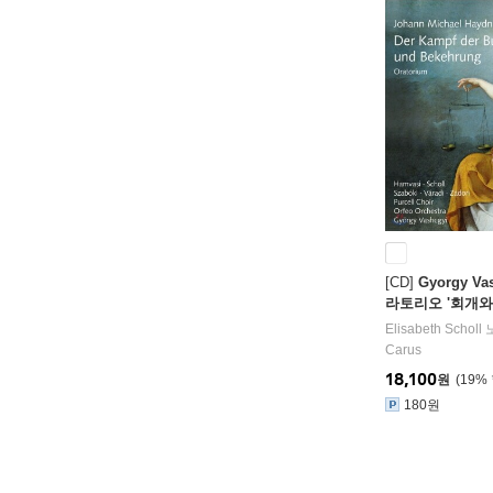
[CD]
Gyorgy V
라토리오 '회개와 
dn: Der Kampf 
Elisabeth Scholl
노
ehrung)
Carus
18,100
원
19
%
180원