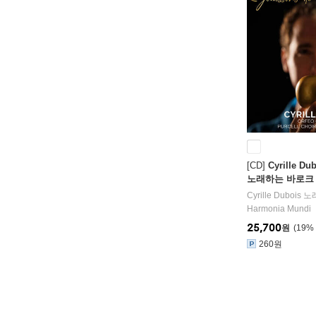
[CD]
Cyrille 
노래하는 바로크 시
sons De Nos Be
Cyrille Dubois
노래
Harmonia Mundi
25,700
원
19
%
260원