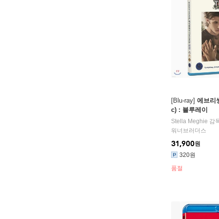
[Blu-ray]
에브리씽
c) : 블루레이
Stella Meghie
감독
워너브러더스
31,900
원
320원
품절