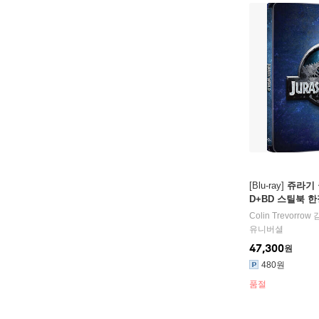
[Blu-ray]
쥬라기 월
D+BD 스틸북 한
Colin Trevorrow
감
유니버셜
47,300
원
480원
품절