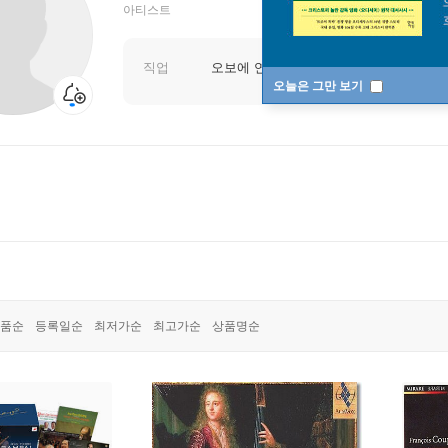
아티스트
직업
오보에 연주자
오늘은 그만 보기
품순
등록일순
최저가순
최고가순
상품명순