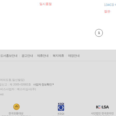
일시품절
134CD
절판
1
도서홍보안내
광고안내
제휴안내
복지제휴
매장안내
층(여의도동,일신빌딩)
고 : 제 2005-02682호
사업자 정보확인
팅 서비스사업자 : 예스이십사(주)
ved.