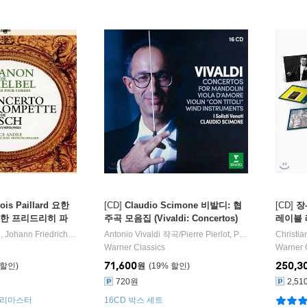
ois Paillard 요한
[CD]
Claudio Scimone 비발디: 협
[CD]
장
 요한 프리드리히 파
주곡 모음집 (Vivaldi: Concertos)
레이블 레
Johann Pachel
Paillar
l
,
Johann Friedrich Fasch
작곡/
Antonio Vivaldi
Maurice Andre
작곡/
,
Pierre Pierlot
Pierre Pierlot
,
Jacques Chambon
,
Paul Tortelier
Christia
,
Jean
연
hann Friedrich Fa
hestral
Warner Classics
Warner 
oncerto)
71,600
250,3
원
19
%
720원
2,51
년 리마스터
16CD 박스 세트