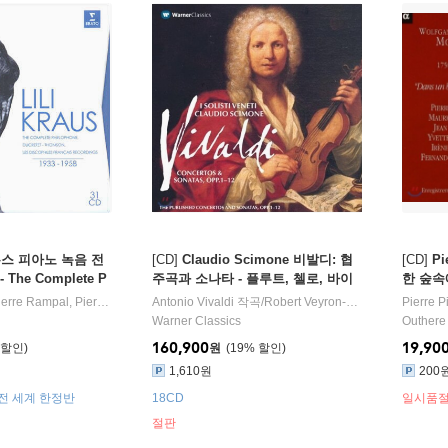
스 피아노 녹음 전
[CD]
Claudio Scimone 비발디: 협
[CD]
Pi
 - The Complete P
주곡과 소나타 - 플루트, 첼로, 바이
한 숲속에서
retet, Thomson &
올린, 오보에 (Vivaldi: Concertos,
s Solita
ierre Rampal
,
Pierre Pierlot
,
Szymon Goldberg
Antonio Vivaldi
작곡/
연주/
Robert Veyron-Lacroix
Willi Boskovsky
지휘 외 4명
,
Edoardo F
Pierre Pi
ncais recordings
Sonatas Opp. 1-12)
Warner Classics
Outhere
160,900
19,90
원
19
%
1,610원
200
한글 해설 / 31CD 전 세계 한정반
18CD
일시품
절판