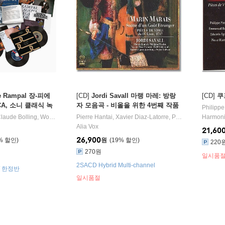
re Rampal 장-피에
[CD]
Jordi Savall 마랭 마레: 방랑
[CD]
쿠
CA, 소니 클래식 녹
자 모음곡 - 비올을 위한 4번째 작품
Philippe
omplete CBS Mas
집, 1717 Marche Tartare (Suite in
laude Bolling
,
Wolfgang Amadeus Mozart
Pierre Hantai
,
,
Xavier Diaz-Latorre
Johann Christian Bach
,
Philippe Pierlot
,
Wilhelm Friedri
Harmoni
,
An
dings)
a Foreign Style)
Alia Vox
21,60
26,900
%
원
19
%
220
270원
일시품
2SACD Hybrid Multi-channel
 / 한정반
일시품절