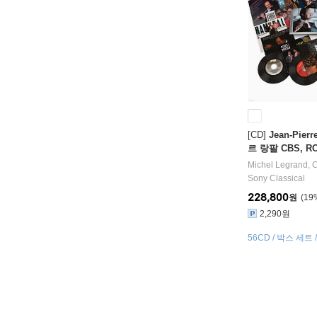
[CD]
Jean-Pier
르 랑팔 CBS, R
음 모음집 (The C
Michel Legrand
,
C
terworks Recor
Sony Classical
228,800
원
19
2,290원
56CD / 박스 세트