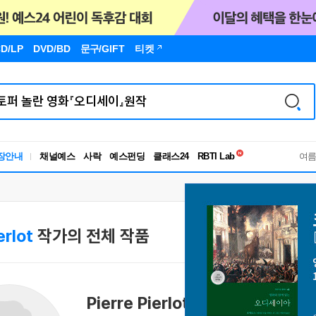
D/LP
DVD/BD
문구
/GIFT
티켓
독서유형검사
장안내
채널예스
사락
예스펀딩
클래스24
RBTI Lab
여
독서유형검사
erlot
작가의 전체 작품
Pierre Pierlot
피에르 피에를로 (오보에)