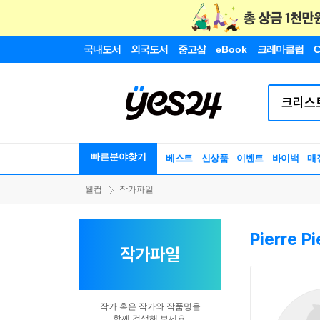
국내도서
외국도서
중고샵
eBook
크레마클럽
C
빠른분야찾기
베스트
신상품
이벤트
바이백
매
웰컴
작가파일
Pierre Pi
작가파일
작가 혹은 작가와 작품명을
함께 검색해 보세요.