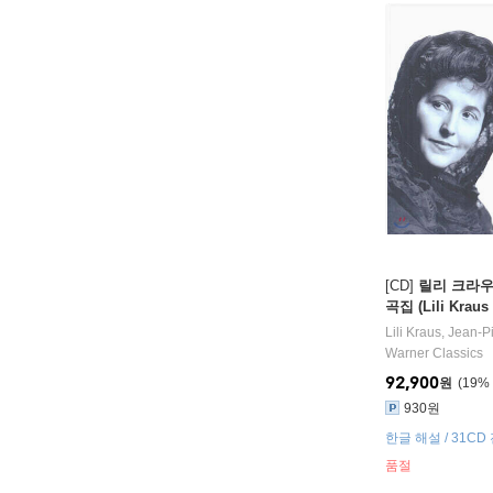
[CD]
릴리 크라우
곡집 (Lili Kraus
arlophone, Duc
Lili Kraus
,
Jean-P
Discophiles Fra
Warner Classics
1933-1958)
92,900
원
19
%
930원
품절