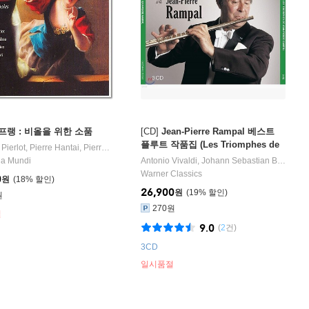
프랭 : 비올을 위한 소품
[CD]
Jean-Pierre Rampal 베스트
플루트 작품집 (Les Triomphes de
 Pierlot
,
Pierre Hantai
,
Pierre Pierlot
연주
Jean-Pierre Rampal)
ch Ernst Bach
a Mundi
drew Lawrence-King
작곡 외 53명
,
Pierre Pierlot
연주 외 1명
Antonio Vivaldi
,
Johann Sebastian Bach
,
Jea
Warner Classics
0
원
18
%
26,900
원
19
%
원
270원
절
9.0
(
2
건)
3CD
일시품절