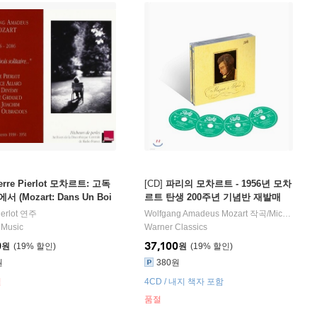
erre Pierlot 모차르트: 고독
[CD]
파리의 모차르트 - 1956년 모차
 (Mozart: Dans Un Boi
르트 탄생 200주년 기념반 재발매
ire)
(Mozart a Paris)
arina
erlot
연주
,
Pierre Pierlot
,
Jean-Pierre Rampal
Wolfgang Amadeus Mozart
연주 외 5명
작곡/
Michel Roux
 Music
Warner Classics
0
37,100
원
19
%
원
19
%
원
380원
절
4CD / 내지 책자 포함
품절