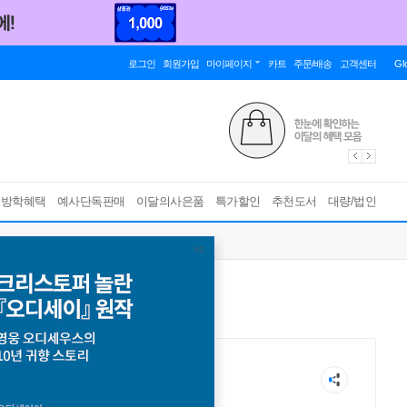
로그인
회원가입
마이페이지
카트
주문/배송
고객센터
Gl
름방학혜택
예사단독판매
이달의사은품
특가할인
추천도서
대량/법인