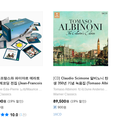
-프랑스와 파이야르 에라토
[CD]
Claudio Scimone 알비노니 탄
코딩 전집 (Jean-Francois
생 350년 기념 녹음집 (Tomaso Albi
d - The Complete Erato Orc
noni: The Collector's Edition)
ne Eda-Pierre
-Pierre Rampal
주 외 2명
노래/
,
Ugo Orlandi
Maurice Andre
연주 외 5명
,
Huguette Fernandez
Tomaso Albinoni
작곡/
,
Germaine Raymond
June Anderson
,
Sandr
,
Pierr
 and Concerto Recordings)
Classics
Warner Classics
00
89,500
원
19
%
원
19
%
0원
900원
10.0
16CD
(
1
건)