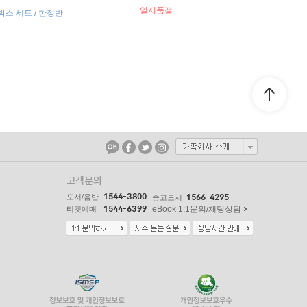
일시품절
 박스 세트 / 한정반
고객문의
1544-3800
도서/음반
1566-4295
중고도서
1544-6399
eBook 1:1문의/채팅상담
티켓예매