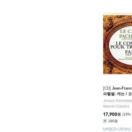
[CD]
Jean-Franc
파헬벨: 캐논 /
슈: 트럼펫 협주곡 (
Johann Pachelbe
bel: Canon / Jo
Warner Classics
sch: Trumpet C
17,900
원
19
%
180원
UHQCD / 2018