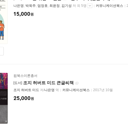
나은영
,
박욱주
,
엄정호
,
최윤정
,
김기성
저 외 5명
커뮤니케이션북스
15,000
원
컴북스이론총서
조지 허버트 미드 큰글씨책
[도서]
조지 허버트 미드
저/
나은영
역
커뮤니케이션북스
2017년 10월
25,000
원