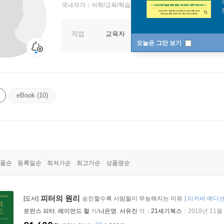
국내작가
어학/교육/학습 저자
직업
교육자
오늘은 그만 보기
eBook (10)
품순
등록일순
최저가순
최고가순
상품명순
피터의 원리
[도서]
승진할수록 사람들이 무능해지는 이유
[
리커버 에디
로런스 피터
,
레이먼드 헐
저/
나은영
,
서유진
역
21세기북스
2019년 11월