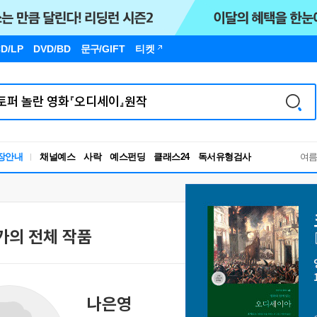
D/LP
DVD/BD
문구
/GIFT
티켓
독서유형검사
장안내
채널예스
사락
예스펀딩
클래스24
RBTI Lab
여
독서유형검사
가의 전체 작품
나은영