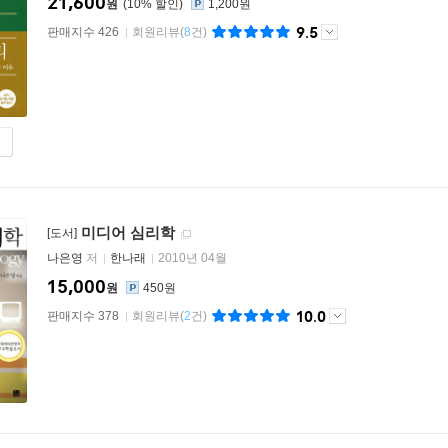
21,600
원
10
%
1,200원
9.5
판매지수 426
회원리뷰
(
8
건)
미디어 심리학
[도서]
나은영
저
한나래
2010년 04월
15,000
원
450원
10.0
판매지수 378
회원리뷰
(
2
건)