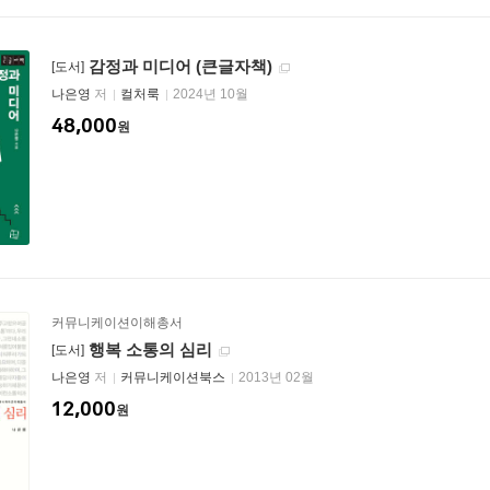
감정과 미디어 (큰글자책)
[도서]
나은영
저
컬처룩
2024년 10월
48,000
원
커뮤니케이션이해총서
행복 소통의 심리
[도서]
나은영
저
커뮤니케이션북스
2013년 02월
12,000
원