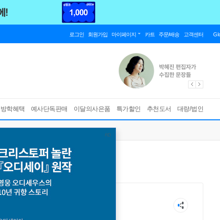
로그인
회원가입
마이페이지
카트
주문/배송
고객센터
Gl
름방학혜택
예사단독판매
이달의사은품
특가할인
추천도서
대량/법인