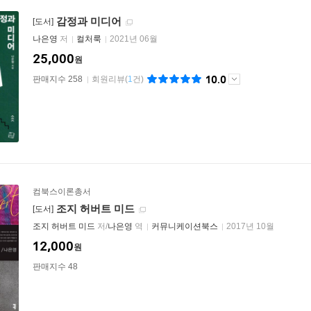
감정과 미디어
[도서]
나은영
저
컬처룩
2021년 06월
25,000
원
10.0
판매지수 258
회원리뷰
(
1
건)
컴북스이론총서
조지 허버트 미드
[도서]
조지 허버트 미드
저/
나은영
역
커뮤니케이션북스
2017년 10월
12,000
원
판매지수 48