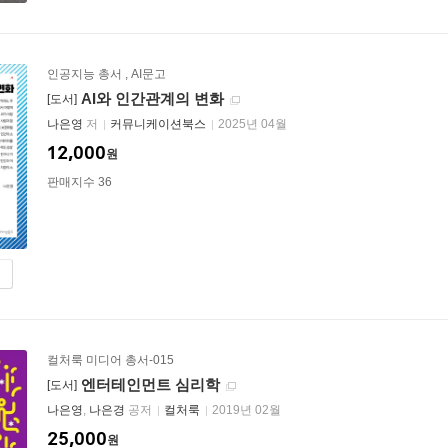
인공지능 총서
,
AI문고
AI와 인간관계의 변화
[도서]
나은영
저
커뮤니케이션북스
2025년 04월
12,000
원
판매지수 36
컬처룩 미디어 총서-015
엔터테인먼트 심리학
[도서]
나은영
,
나은경
공저
컬처룩
2019년 02월
25,000
원