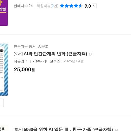
9.0
판매지수 24
회원리뷰
(
2
건)
인공지능 총서
,
AI문고
AI와 인간관계의 변화 (큰글자책)
[도서]
나은영
저
커뮤니케이션북스
2025년 04월
25,000
원
5060을 위한 AI 입문 Ⅲ : 친구·가족 (큰글자책)
[도서]