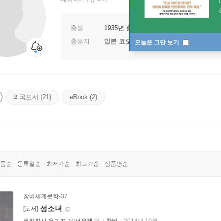
출생
1935년 출생
출생지
일본 코오찌 현
오늘은 그만 보기
외국도서 (21)
eBook (2)
품순
등록일순
최저가순
최고가순
상품명순
창비세계문학-37
성소녀
[도서]