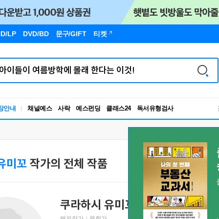
D/LP
DVD/BD
문구
/GIFT
티켓
독서유형검사
장안내
채널예스
사락
예스펀딩
클래스24
RBTI Lab
독서유형검사
유미꼬
작가의 전체 작품
쿠라하시 유미꼬
Yumiko Kurahashi
くらはし
해외작가
문학가