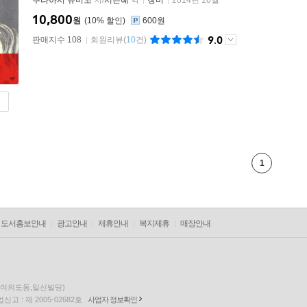
쿠라하시 유미꼬
저/
서은혜
역
창비
2014년 10월
10,800
원
10
%
600원
9.0
판매지수 108
회원리뷰
(
10
건)
1
도서홍보안내
광고안내
제휴안내
복지제휴
매장안내
층(여의도동,일신빌딩)
고 : 제 2005-02682호
사업자 정보확인