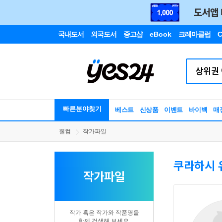
국내도서
외국도서
중고샵
eBook
크레마클럽
C
빠른분야찾기
베스트
신상품
이벤트
바이백
매
웰컴
작가파일
쿠라하시 
작가파일
작가 혹은 작가와 작품명을
함께 검색해 보세요.