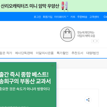
로그인
회원가입
마이페이지
카트
주문/배송
고객센터
Gl
젊은 작가
예사단독판매
이달의사은품
특가할인
추천도서
대량/법인
 ゆみこ
倉橋 由美子