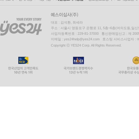
대표 : 김석환, 최세라
주소 : 서울시 영등포구 은행로 11, 5층~6층(여의도동,일신
사업자등록번호 : 229-81-37000 통신판매업신고 : 제 200
이메일 : yes24help@yes24.com 호스팅 서비스사업자 :
Copyright ⓒ YES24 Corp. All Rights Reserved.