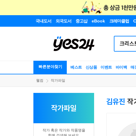
국내도서
외국도서
중고샵
eBook
크레마클럽
C
빠른분야찾기
베스트
신상품
이벤트
바이백
매
웰컴
작가파일
김유진
작
작가파일
작가 혹은 작가와 작품명을
함께 검색해 보세요.