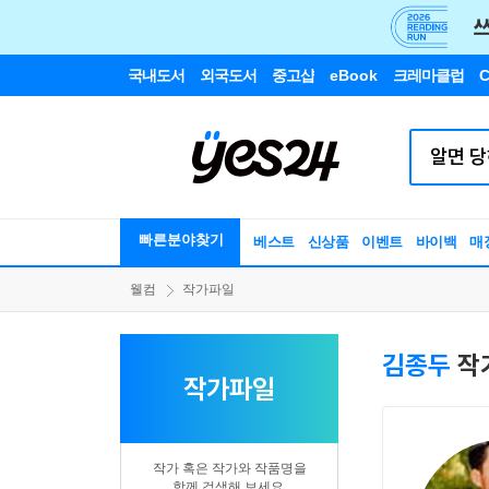
국내도서
외국도서
중고샵
eBook
크레마클럽
C
빠른분야찾기
베스트
신상품
이벤트
바이백
매
웰컴
작가파일
김종두
작
작가파일
작가 혹은 작가와 작품명을
함께 검색해 보세요.