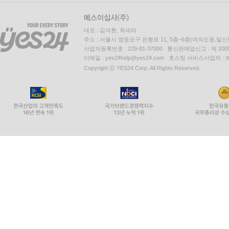
대표 : 김석환, 최세라
주소 : 서울시 영등포구 은행로 11, 5층~6층(여의도동,일신
사업자등록번호 : 229-81-37000 통신판매업신고 : 제 200
이메일 : yes24help@yes24.com 호스팅 서비스사업자 :
Copyright ⓒ YES24 Corp. All Rights Reserved.