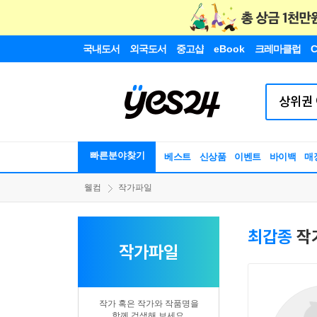
국내도서
외국도서
중고샵
eBook
크레마클럽
C
빠른분야찾기
베스트
신상품
이벤트
바이백
매
웰컴
작가파일
최갑종
작
작가파일
작가 혹은 작가와 작품명을
함께 검색해 보세요.