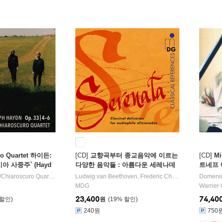
정반 / BBC 뮤직매거진 초이스 / 독일음
반비평가협회상
ro Quartet 하이든:
[CD]
교향곡부터 종교음악에 이르는
[CD]
Mi
아 사중주` (Hayd
다양한 음악들 : 아름다운 세레나데
트네프 
ets, Op. 33 "Russia
(Una Bella Serenata - Classical De
e Compl
/
Chiaroscuro Quartet
실내악
Ludwig van Beethoven
,
Frederic Chopin
,
Wolfgang Am
Domenico
ACD Hybrid]
licacies For Audiophile Aficionad
CD 박
MDG
Warner 
os)
23,400
74,40
원
19
%
240원
750