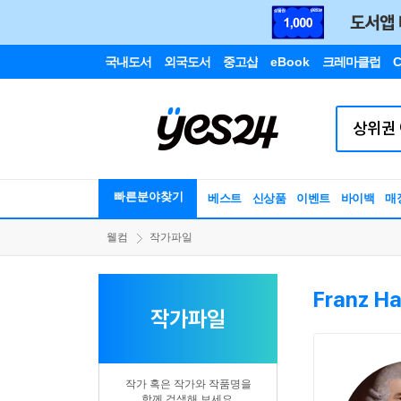
국내도서
외국도서
중고샵
eBook
크레마클럽
C
빠른분야찾기
베스트
신상품
이벤트
바이백
매
웰컴
작가파일
Franz H
작가파일
작가 혹은 작가와 작품명을
함께 검색해 보세요.