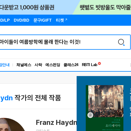
D/LP
DVD/BD
문구
/GIFT
티켓
독서유형검사
RBTI Lab
장안내
채널예스
사락
예스펀딩
클래스24
독서유형검사
aydn
작가의 전체 작품
Franz Haydn
프란츠 요제프 하이든
Franz J
아티스트