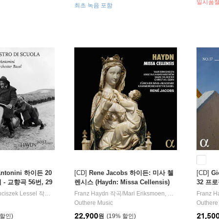
일시품
최초 녹음 포함
Antonini 하이든 20
[CD]
Rene Jacobs 하이든: 미사 첼
[CD]
Gi
 - 교향곡 56번, 29
렌시스 (Haydn: Missa Cellensis)
32 프로젝
님' (Haydn 2032,
l. 17 - 
nciszek Lessel
작곡/
Giovanni Antonini
Franz Haydn
지휘/
작곡/
Kammerorchester Basel
Mari Eriksmoen
,
Kristina Hammarst
오케스트라
Franz H
tro di scuola)
Outhere Music
Outhere
22,900
21,50
원
19
%