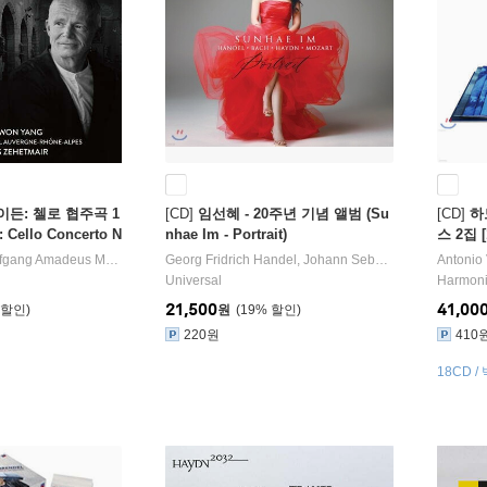
이든: 첼로 협주곡 1
[CD]
임선혜 - 20주년 기념 앨범 (Su
[CD]
하
 Cello Concerto N
nhae Im - Portrait)
스 2집 
(Genera
gang Amadeus Mozart
작곡/
Georg Fridrich Handel
양성원
연주/
Thomas Zehetmair
,
Johann Sebastian Bach
지휘/
Orchestre nation
Antonio 
,
Franz
The Fam
Universal
Harmoni
21,500
41,00
원
19
%
220원
410
18CD /