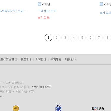
230원
220
BC뮤직매거진 초이스,
크레센도 조커
스케르초
 스케르초 익셉셔널
일시품절
1
2
3
4
5
6
7
8
도서홍보안내
광고안내
제휴안내
복지제휴
매장안내
층(여의도동,일신빌딩)
고 : 제 2005-02682호
사업자 정보확인
팅 서비스사업자 : 예스이십사(주)
ved.