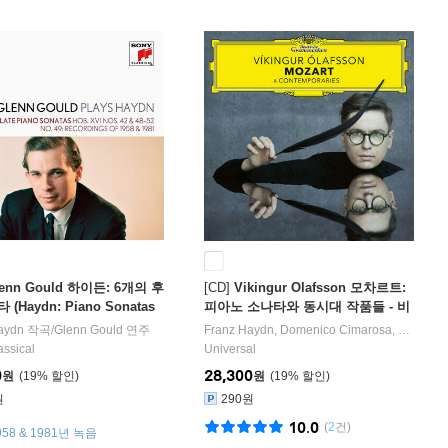
lenn Gould 하이든: 6개의 후
[CD]
Vikingur Olafsson 모차르트:
(Haydn: Piano Sonatas
피아노 소나타와 동시대 작품들 - 비
I Nos.42 & 48-52, No.49)
킹구르 올라프손 (Mozart & Contem
onini
aydn
지휘/
작곡/
Il Giardino Armonico
Glenn Gould
연주
오케스트라
Franz Haydn
,
Domenico Cimarosa
,
Carl Phi
드
poraries)
assical
Universal
0
28,300
원
19
%
원
19
%
원
290원
10.0
(
2
건)
1958 & 1981년 녹음