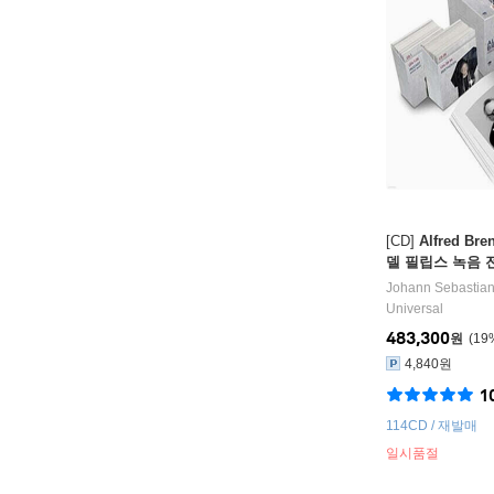
[CD]
Alfred B
델 필립스 녹음 전집
lips Recordin
Johann Sebastia
Universal
483,300
원
19
4,840원
1
114CD / 재발매
일시품절