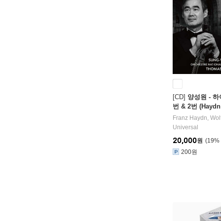
[CD]
양성원 - 하
번 & 2번 (Haydn:
o. 1 & 2)
Franz Haydn
,
Wolf
Universal
20,000
원
19
%
200원