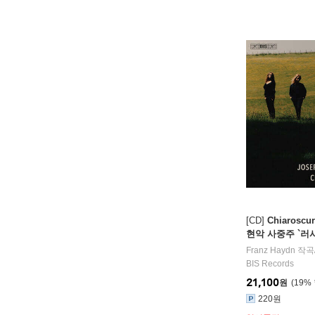
종 도르
[CD]
Chiaroscu
현악 사중주 `러시
n: String Quart
Franz Haydn
작곡
n" Nos. 4-6) [S
BIS Records
21,100
원
19
%
220원