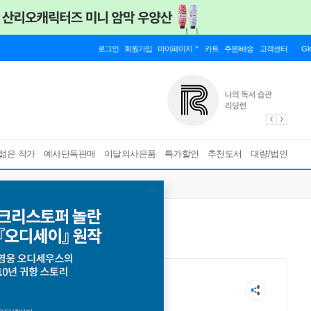
로그인
회원가입
마이페이지
카트
주문/배송
고객센터
Gl
젊은 작가
예사단독판매
이달의사은품
특가할인
추천도서
대량/법인
oseph Haydn