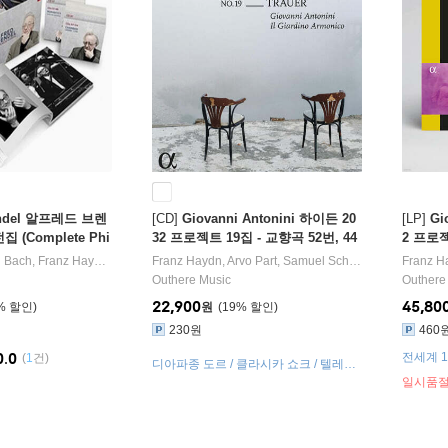
rendel 알프레드 브렌
[CD]
Giovanni Antonini 하이든 20
[LP]
Gi
 (Complete Phi
32 프로젝트 19집 - 교향곡 52번, 44
2 프로젝
gs) [박스세트]
번 '슬픔', 108번 (Haydn 2032, Vol.
번, 69
n Bach
,
Franz Haydn
,
Wolfgang Amadeus Mozart
Franz Haydn
,
Arvo Part
,
Ludwig van Beethoven
,
Samuel Scheidt
작곡/
,
Franz Sc
Giovanni
Franz H
19 - Trauer)
2 Vol. 1
Outhere Music
Outhere
[2LP]
22,900
45,80
%
원
19
%
230원
460
0.0
전세계 1
(
1
건)
디아파종 도르 / 클라시카 쇼크 / 텔레라
마 만점
일시품