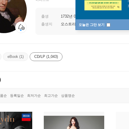
출생
1732년 03월 31일
출생지
오스트리아 로라우
오늘은 그만 보기
eBook (1)
CD/LP (1,043)
)
품순
등록일순
최저가순
최고가순
상품명순