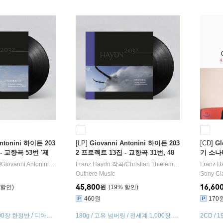
Antonini 하이든 203
[LP]
Giovanni Antonini 하이든 203
[CD]
G
- 교향곡 53번 '제
2 프로젝트 13집 - 교향곡 31번, 48
기 소나타 
 (Haydn 2032 Vol.
번, 59번 (Haydn 2032, Vol. 13 - Ho
Hob. XV
/
Giovanni Antonini
지휘/
Kammerorchester Basel
Franz Haydn
작곡/
Christian Thielemann
오케스트라
,
Giovanni Ant
Franz H
) [CD + 2LP]]
rn Signal) [2LP + CD]
글렌 굴
Outhere Music
Sony Cl
45,800
16,60
원
19
%
460원
170
000장 한정반 / 디아파
180g / 고유 넘버링 / 전세계 1,000장 한
2CD / 