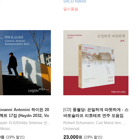
절
SACD Hybrid
일시품절
ovanni Antonini 하이든 20
[CD]
풍월당: 은밀하게 따뜻하게 - 스
트 17집 (Haydn 2032, Vo
뱌토슬라프 리흐테르 연주 모음집
Per il Luigi)
rom
aydn
,
Mark Milhofer
작곡/
Dmitry Smirnov
,
Christian Senn
연주/
Giovanni Antonini
노래 외 3명
Robert Schumann
지휘/
Kammerorchester Basel
,
Carl Maria Von Weber
오
,
Fr
 Music
Universal
0
23,000
원
19
%
원
19
%