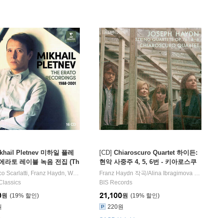
khail Pletnev 미하일 플레
[CD]
Chiaroscuro Quartet 하이든:
에라토 레이블 녹음 전집 (Th
현악 사중주 4, 5, 6번 - 키아로스쿠
ete Erato Recordings) [16
로 사중주단
adeus Mozart
 Scarlatti
,
Franz Haydn
,
Franz Schubert
,
Wolfgang Amadeus Mozart
,
Franz Haydn
Franz Haydn
작곡 외 9명
작곡/
,
Ludwig van Beethoven
Alina Ibragimova
연주/
,
Fred
Chi
스세트]
Classics
BIS Records
0
21,100
원
19
%
원
19
%
원
220원