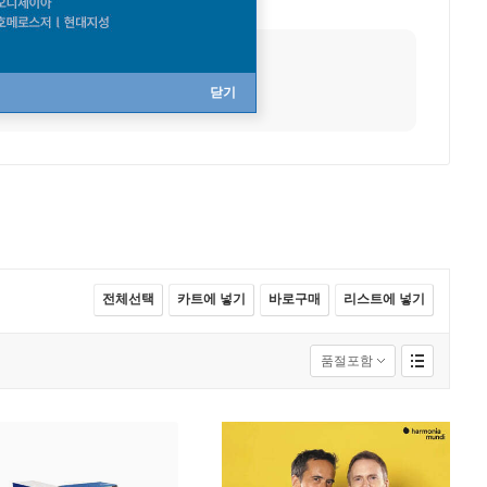
사망
1809년 05월 31일
직업
작곡가
닫기
전체선택
카트에 넣기
바로구매
리스트에 넣기