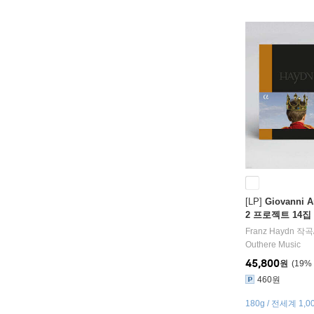
[LP]
Giovanni 
2 프로젝트 14집 
국', 54번, 33번 외
Franz Haydn
작곡
14 - L'imperiale
Outhere Music
45,800
원
19
%
460원
180g / 전세계 1,