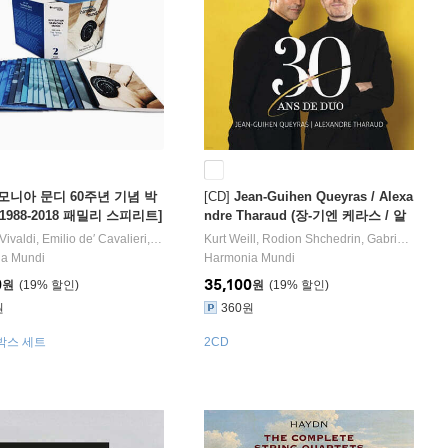
모니아 문디 60주년 기념 박
[CD]
Jean-Guihen Queyras / Alexa
[1988-2018 패밀리 스피리트]
ndre Tharaud (장-기엔 케라스 / 알
tion harmonia mundi - 2.
렉산드르 타로) - 듀오 30주년 (30 A
al Auvergne-Rhone-Alpes
Vivaldi
 Haydn
,
,
Emilio de′ Cavalieri
Wolfgang Amadeus Mozart
오케스트라
,
Claudio Monteverdi
작곡/
Kurt Weill
임선혜
노래
,
,
Rodion Shchedrin
Francesco Cavalli
,
,
Gabriel Faure
Antonio Calda
,
ily Spirit)
ns De Duo)
a Mundi
Harmonia Mundi
0
35,100
원
19
%
원
19
%
원
360원
 박스 세트
2CD