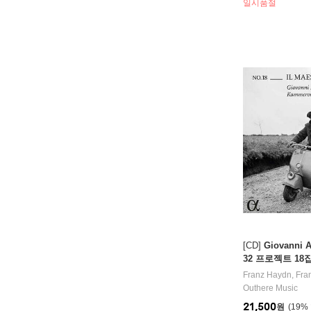
일시품절
[CD]
Giovanni 
32 프로젝트 18집
번, 55번 '교장선생
Franz Haydn
,
Fra
Vol. 18: Il maes
Outhere Music
21,500
원
19
%