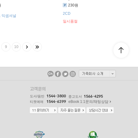
원
230원
2CD
 익셉셔널
일시품절
9
10
고객문의
1544-3800
도서/음반
1566-4295
중고도서
1544-6399
eBook 1:1문의/채팅상담
티켓예매