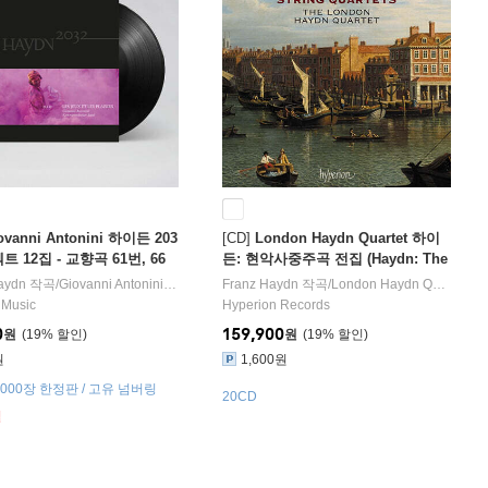
ovanni Antonini 하이든 203
[CD]
London Haydn Quartet 하이
트 12집 - 교향곡 61번, 66
든: 현악사중주곡 전집 (Haydn: The
번, 장난감 교향곡 (Haydn 203
Complete String Quartets) [박스세
hubert
 Antonini
aydn
작곡/
작곡 외 44명
지휘/
Giovanni Antonini
Il Giardino Armonico
지휘/
Kammerorchester Basel
오케스트라
Franz Haydn
작곡/
London Haydn Quartet
오케스트라
실
2 - Les jeux et les plaisi)
트]
 Music
Hyperion Records
0
159,900
원
19
%
원
19
%
원
1,600원
000장 한정판 / 고유 넘버링
20CD
절