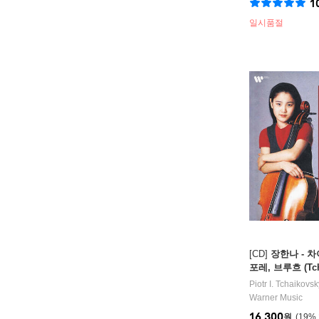
1
일시품절
[CD]
장한나 - 
포레, 브루흐 (Tcha
aens, Faure, Br
Piotr I. Tchaikovsk
Warner Music
16,300
원
19
%