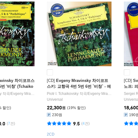
ravinsky 차이코프스
[CD]
Evgeny Mravinsky 차이코프
[CD]
Sv
6번 '비창' (Tchaiko
스키: 교향곡 4번 5번 6번 `비창` - 에
노프: 
es Op.36, Op.64
브게니 므라빈스키 (Tchaikovsky: S
스키: 협
y
작곡/
Evgeny Mravinsky
지휘/
Piotr I. Tchaikovsky
Leningrad Philharmonic Orchestra
작곡/
Evgeny Mravinsky
오케스트라
지휘/
Sergei 
Lenin
que') [3 LP]
ymphony Op.36, Op.64, Op.74)
iano Co
Universal
Univers
y: Pian
22,300
18,60
%
원
19
%
230원
190
0.0
9.5
(
7
건)
(
4
건)
2CD