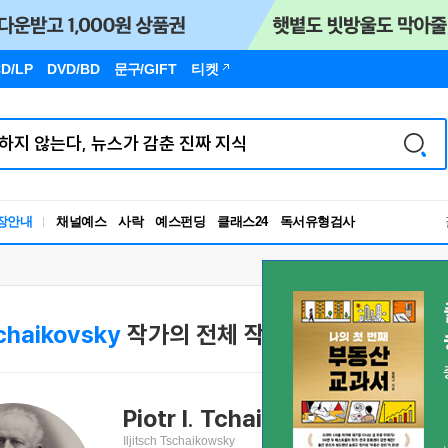
D/LP
DVD/BD
문구
/GIFT
티켓
독서유형검사
장안내
채널예스
사락
예스펀딩
클래스24
RBTI Lab
독서유형검사
 Tchaikovsky
작가의 전체 작품
Piotr I. Tchaikovsky
표트르 일리치 
Iljitsch Tschaikowsky