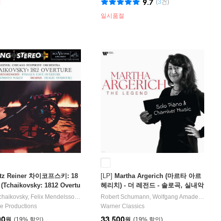
절
9.7
(
3
건)
일시품절
itz Reiner 차이코프스키: 18
[LP]
Martha Argerich (마르타 아르
(Tchaikovsky: 1812 Overtu
헤리치) - 더 레전드 - 솔로곡, 실내악
P]
하이라이트 모음집 [LP]
tropovich
Tchaikovsky
연주/
,
Felix Mendelssohn
Herbert von Karajan
,
Franz Liszt
지휘/
Robert Schumann
Berliner Philharmoniker
,
Johannes Brahms
,
Wolfgang Amadeus Mozart
작곡/
오케스트라
Fritz Reiner
지휘
e Productions
Warner Classics
00
33,500
원
19
%
원
19
%