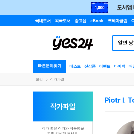
국내도서
외국도서
중고샵
eBook
크레마클럽
C
빠른분야찾기
베스트
신상품
이벤트
바이백
매
웰컴
작가파일
Piotr I.
작가파일
작가 혹은 작가와 작품명을
함께 검색해 보세요.