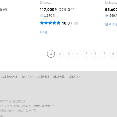
명 클리어 컬러 2LP]
Silkroad
Univers
117,000
53,60
원
19
%
1,170원
540
10.0
(
1
건)
일본 수입
180g
1
2
3
4
5
6
7
8
도서홍보안내
광고안내
제휴안내
복지제휴
매장안내
층(여의도동,일신빌딩)
고 : 제 2005-02682호
사업자 정보확인
팅 서비스사업자 : 예스이십사(주)
ved.