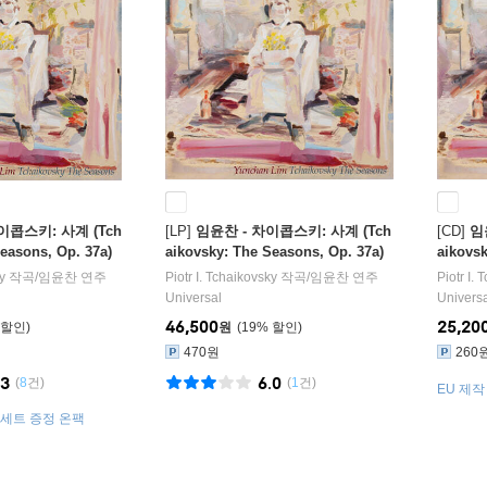
이콥스키: 사계 (Tch
[LP]
임윤찬 - 차이콥스키: 사계 (Tch
[CD]
임
easons, Op. 37a)
aikovsky: The Seasons, Op. 37a)
aikovsk
[LP]
y
작곡/
임윤찬
연주
Piotr I. Tchaikovsky
작곡/
임윤찬
연주
Piotr I.
Universal
Univers
46,500
25,20
원
19
%
470원
260
.3
6.0
(
8
건)
(
1
건)
EU 제작
해설 수
서세트 증정 온팩