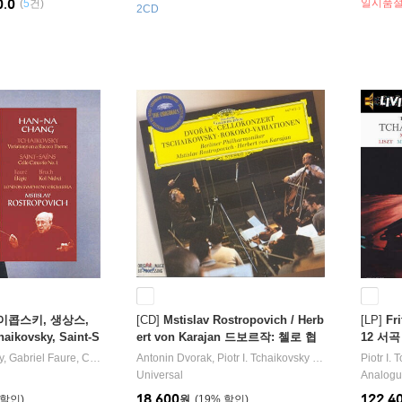
0.0
일시품
(
5
건)
2CD
차이콥스키, 생상스,
[CD]
Mstislav Rostropovich / Herb
[LP]
Fr
ikovsky, Saint-S
ert von Karajan 드보르작: 첼로 협
12 서곡 
uch)
주곡 / 차이코프스키: 로코코 변주곡
re) [2L
y
,
Gabriel Faure
,
Camille Saint-Saens
Antonin Dvorak
,
Max Bruch
,
Piotr I. Tchaikovsky
작곡/
장한나
연주 외 2명
작곡/
Mstislav Ros
Piotr I. 
(Dvorak: Cello Concerto)
Universal
Analogu
18,600
122,4
원
19
%