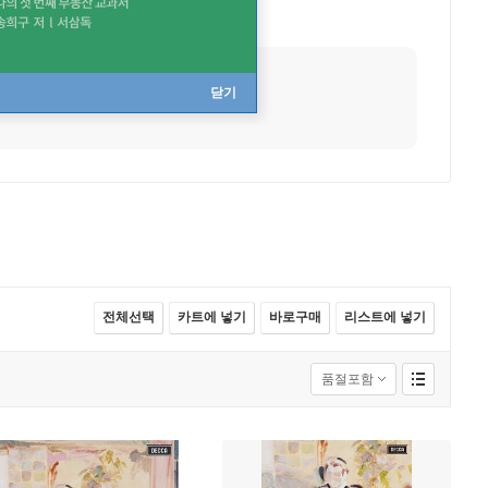
사망
1893년 11월 06일
닫기
전체선택
카트에 넣기
바로구매
리스트에 넣기