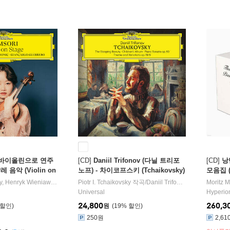
 바이올린으로 연주
[CD]
Daniil Trifonov (다닐 트리포
[CD]
낭
음악 (Violin on
노프) - 차이코프스키 (Tchaikovsky)
모음집 (1
스세트]
y
,
Henryk Wieniawski
,
Christoph Willibald Gluck
Piotr I. Tchaikovsky
작곡/
,
Jules Massenet
Daniil Trifonov
,
Camille Saint-S
연주
Moritz 
Universal
Hyperio
24,800
260,3
원
19
%
250원
2,61