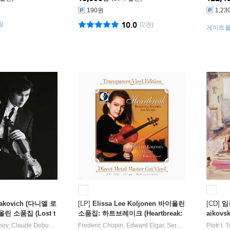
190원
1,23
링
10.0
(
2
건)
게이트폴드 
zakovich (다니엘 로
[LP]
Elissa Lee Koljonen 바이올린
[CD]
임
린 소품집 (Lost t
소품집: 하트브레이크 (Heartbreak:
aikovsk
Romantic Encores For Violin) [투
nov
,
Claude Debussy
,
Gabriel Faure
Frederic Chopin
,
Phillipe Sarde
,
Edward Elgar
,
Piotr I. Tchaikovsky
,
Sergei Rachmaninov
작곡 외 7
Piotr I.
,