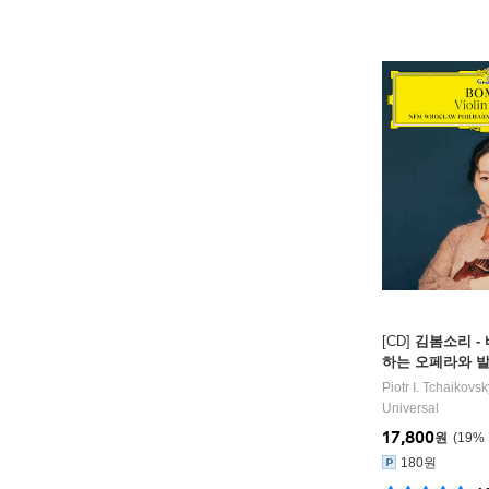
[CD]
김봄소리 -
하는 오페라와 발레 
Stage)
Piotr I. Tchaikovsk
Universal
17,800
원
19
%
180원