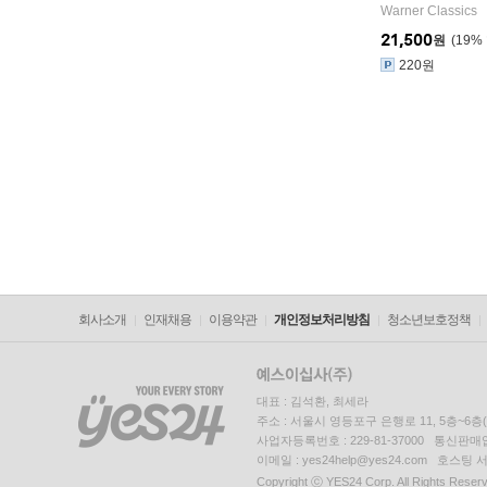
Warner Classics
21,500
원
19
%
220원
회사소개
인재채용
이용약관
개인정보처리방침
청소년보호정책
대표 : 김석환, 최세라
주소 : 서울시 영등포구 은행로 11, 5층~6
사업자등록번호 : 229-81-37000 통신판매업신
이메일 : yes24help@yes24.com 호스
Copyright ⓒ YES24 Corp. All Rights Reser