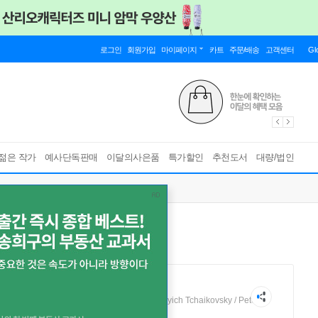
로그인
회원가입
마이페이지
카트
주문/배송
고객센터
Gl
젊은 작가
예사단독판매
이달의사은품
특가할인
추천도서
대량/법인
차이코프스키
Piotr Ilyich Tchaikovsky / Peter Ilyich Tchaikovsky / Peter