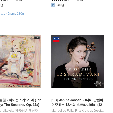
0원
340원
/ 45rpm / 180g
윤찬 - 차이콥스키: 사계 (Tch
[CD]
Janine Jansen 야니네 얀센이
y: The Seasons, Op. 37a)
연주하는 12개의 스트라디바리 (12
Stradivari)
명
 Tchaikovsky
Fritz Kreisler
작곡/
,
Franz Liszt
임윤찬
연주
작곡 외 11명
Manuel de Falla
,
Fritz Kreisler
,
Josef Suk
,
Ro