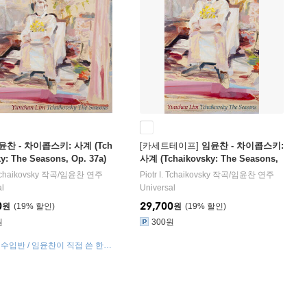
윤찬 - 차이콥스키: 사계 (Tch
[카세트테이프]
임윤찬 - 차이콥스키:
y: The Seasons, Op. 37a)
사계 (Tchaikovsky: The Seasons,
Op. 37a) [카세트테이프]
 Tchaikovsky
작곡/
임윤찬
연주
Piotr I. Tchaikovsky
작곡/
임윤찬
연주
al
Universal
0
29,700
원
19
%
원
19
%
원
300원
 수입반 / 임윤찬이 직접 쓴 한글
록