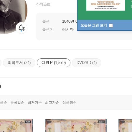
아티스트
출생
1840년 05월 07일
오늘은 그만 보기
출생지
러시아
외국도서 (24)
CD/LP (1,579)
DVD/BD (4)
)
품순
등록일순
최저가순
최고가순
상품명순