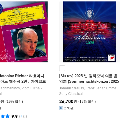
iatoslav Richter 라흐마니
[Blu-ray]
2025 빈 필하모닉 여름 음
피아노 협주곡 2번 / 차이코프
악회 (Sommernachtskonzert 2025
주곡 1번 (Rachmaninov: P
/ Summer Night Concert 2025) [Bl
Rachmaninov
grad Philharmonic Orchestra
,
Piotr I. Tchaikovsky
오케스트라
작곡/
Johann Strauss
Sviatoslav Richter
,
Franz Lehar
연주/
Herbert von Karajan
,
Emmerich Kalman
ncerto No.2 / Tchaikovsk
u-ray]
al
Sony Classical
o Concerto No.1)
0
26,700
원
19
%
원
19
%
원
270원
9.9
(
7
건)