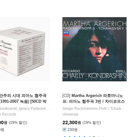
만주의 시대 피아노 협주곡
[CD]
Martha Argerich 라흐마니노
991-2007 녹음) [50CD 박
프: 피아노 협주곡 3번 / 차이코프스
키: 1번 - 마르타 아르헤리치 (Rach
aens
Moszkowski
작곡 외 3명
,
Ignacy Paderewski
,
Nikolai Rimsky-Korsakov
Sergei Rachmaninov
,
Felix Mendelssohn
,
Piotr I. Tchaikovsky
,
Ferr
작곡
maninov / Tchaikovsky: Piano Co
n Records
Universal
ncerto)
00
22,300
원
19
%
원
19
%
0원
230원