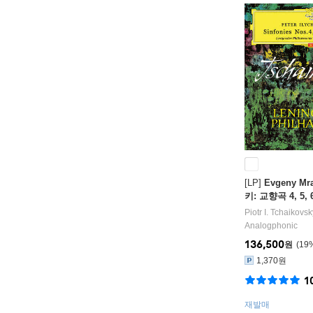
[LP]
Evgeny M
키: 교향곡 4, 5, 
vsky: Symphoni
Piotr I. Tchaikovsk
& Op.74 'Patheti
Analogphonic
136,500
원
19
1,370원
1
재발매