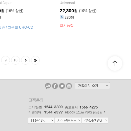
al Japan
Universal
0
22,300
원
19
%
원
19
%
원
230원
일시품절
반 / 고음질 UHQ-CD
9
10
고객문의
1544-3800
도서/음반
1566-4295
중고도서
1544-6399
eBook 1:1문의/채팅상담
티켓예매