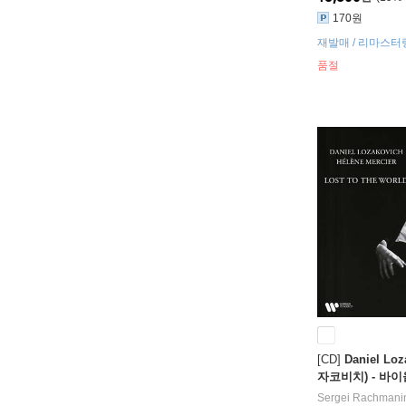
170원
재발매 / 리마스터
품절
[CD]
Daniel Lo
자코비치) - 바이올
o the World)
Sergei Rachmani