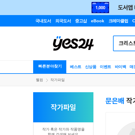
국내도서
외국도서
중고샵
eBook
크레마클럽
C
빠른분야찾기
베스트
신상품
이벤트
바이백
매
웰컴
작가파일
문은배
작
작가파일
작가 혹은 작가와 작품명을
함께 검색해 보세요.