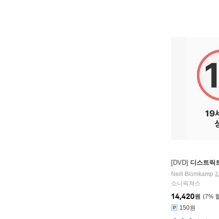
[DVD]
디스트릭트 9
Neill Blomkamp
감
소니픽쳐스
14,420
원
7
%
150원