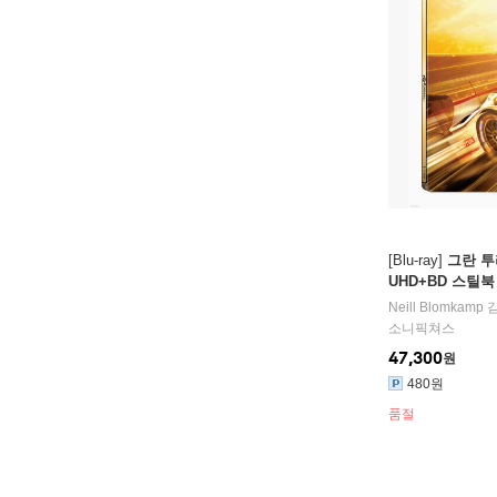
[Blu-ray]
그란 투리
UHD+BD 스틸북 
ion) : 블루레이
Neill Blomkamp
감
소니픽쳐스
47,300
원
480원
품절