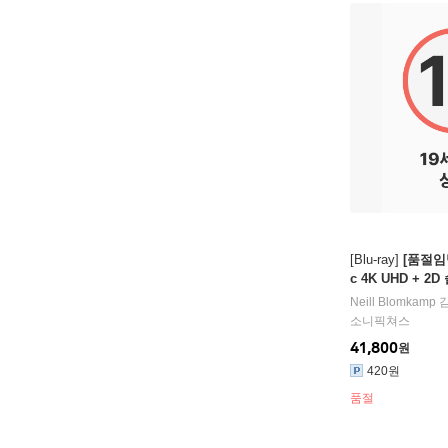
[Blu-ray]
[품절임박
c 4K UHD + 
정판) : 블루레이
Neill Blomkamp
감
소니픽쳐스
41,800
원
420원
품절