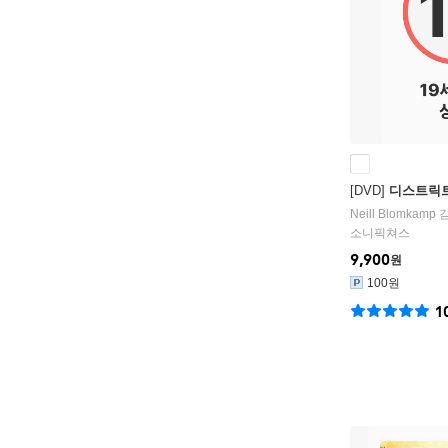
[DVD]
디스트릭트 9
Neill Blomkamp
감
소니픽쳐스
9,900
원
100원
1