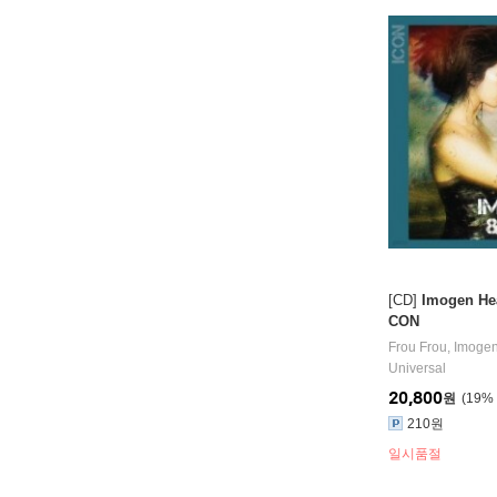
[CD]
Imogen Hea
CON
Frou Frou
,
Imoge
Universal
20,800
원
19
%
210원
일시품절