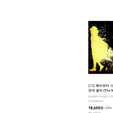
[CD]
해리포터 시
연극 음악 (The Mu
ter And The Cur
Imogen Heap
노
r Contemporary
SonyMusic
18,600
원
19
%