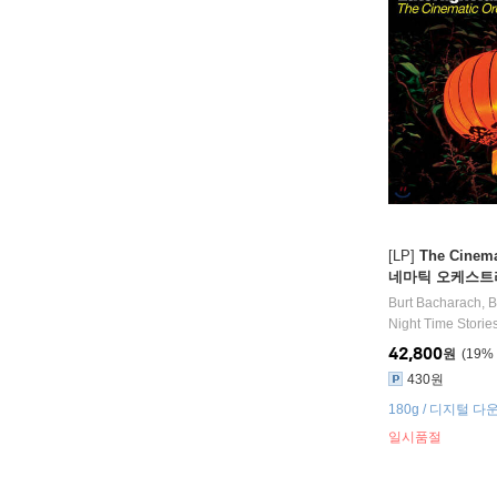
[LP]
The Cinema
네마틱 오케스트라) -
es: The Cinemat
Burt Bacharach
,
B
P]
Night Time Storie
42,800
원
19
%
430원
180g / 디지털 다
30cm 아트프린트
일시품절