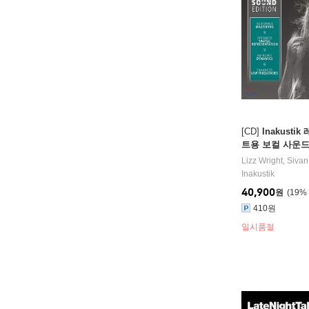
[CD]
Inakust
트용 보컬 사운드 3집
Vol.3) [UHQCD]
Lizz Wright
,
Sivan
Inakustik
40,900
원
19
%
410원
일시품절