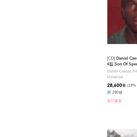
[CD]
Daniel Ca
4집 Son Of Spe
Daniel Caesar
,
64
Universal
28,600
원
19
%
290원
일시품절