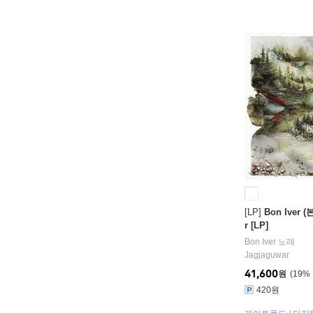
[LP]
Bon Iver (
r [LP]
Bon Iver
노래
Jagjaguwar
41,600
원
19
%
420원