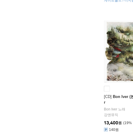
게이트폴드 / 디지
[CD]
Bon Iver 
r
Bon Iver
노래
강앤뮤직
13,400
원
19
%
140원