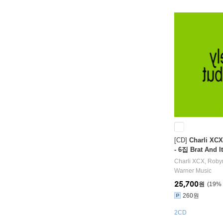
[CD]
Charli X
- 6집 Brat And I
erent But Also S
Charli XCX
,
Roby
Warner Music
25,700
원
19
%
260원
2CD