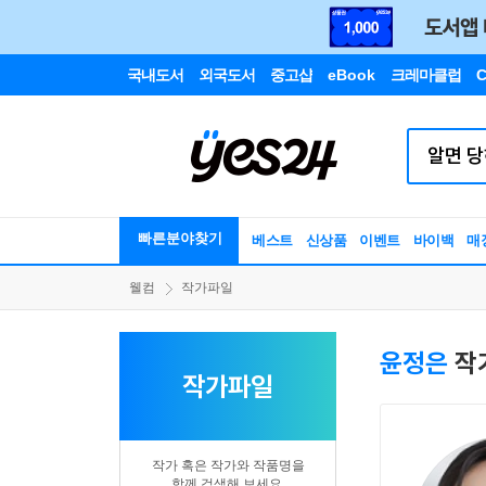
국내도서
외국도서
중고샵
eBook
크레마클럽
C
빠른분야찾기
베스트
신상품
이벤트
바이백
매
웰컴
작가파일
윤정은
작
작가파일
작가 혹은 작가와 작품명을
함께 검색해 보세요.