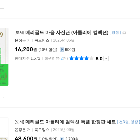
메리골드 마음 사진관 (아틀리에 컬렉션)
[도서]
[
양장
]
윤정은
저
북로망스
2025년 06월
16,200
원
10
%
900원
8.0
판매지수 1,572
회원리뷰
(
2
건)
메리골드 아틀리에 컬렉션 특별 한정판 세트
[도서]
[
전3권
양장
윤정은
저
북로망스
2025년 06월
48,600
원
10
%
2,700원