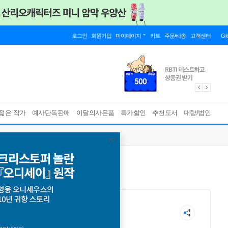
로그인
회원가입
마이페이지
카트
주문/배송
고객센터
Gl
젊은 작가
예사단독판매
이달의사은품
특가할인
추천도서
대량/법인