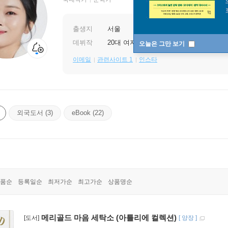
출생지
서울
데뷔작
20대 여자를 위한 자기발전 노트
오늘은 그만 보기
이메일
관련사이트 1
인스타
외국도서 (3)
eBook (22)
품순
등록일순
최저가순
최고가순
상품명순
메리골드 마음 세탁소 (아틀리에 컬렉션)
[도서]
[
양장
]