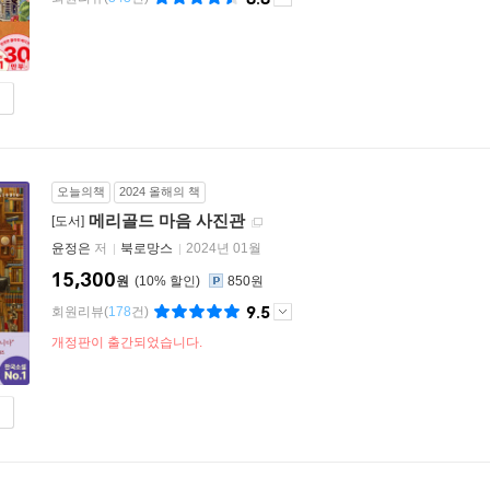
오늘의책
2024 올해의 책
메리골드 마음 사진관
[도서]
윤정은
저
북로망스
2024년 01월
15,300
원
10
%
850원
9.5
회원리뷰
(
178
건)
개정판이 출간되었습니다.