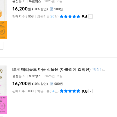
윤정은
저
북로망스
2025년 06월
16,200
원
10
%
900원
9.6
판매지수 8,958
회원리뷰
(
20
건)
메리골드 마음 식물원 (아틀리에 컬렉션)
[도서]
[
양장
]
윤정은
저
북로망스
2025년 06월
16,200
원
10
%
900원
9.8
판매지수 3,030
회원리뷰
(
64
건)