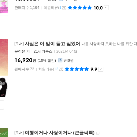
10.0
판매지수 1,194
회원리뷰
(
1
건)
사실은 이 말이 듣고 싶었어
[도서]
나를 사랑하지 못하는 나를 위한 
윤정은
저
21세기북스
2021년 04월
16,920
원
10
%
940원
9.9
판매지수 72
회원리뷰
(
13
건)
여행이거나 사랑이거나 (큰글씨책)
[도서]