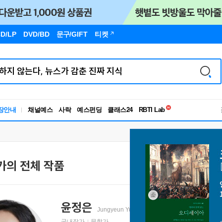
D/LP
DVD/BD
문구
/GIFT
티켓
독서유형검사
장안내
채널예스
사락
예스펀딩
클래스24
RBTI Lab
독서유형검사
가의 전체 작품
윤정은
Jungyeun Yun
국내작가
문학가