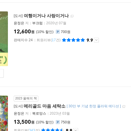
여행이거나 사랑이거나
[도서]
윤정은
저
부크럼
2020년 07월
12,600
원
10
%
700원
9.9
판매지수 24
회원리뷰
(
17
건)
2023 올해의 책
메리골드 마음 세탁소
[도서]
[
30만 부 기념 한정 플라워 에디션
]
윤정은
저
북로망스
2023년 03월
13,500
원
10
%
750원
8.8
회원리뷰
(
343
건)