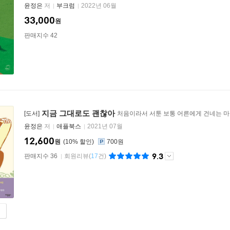
윤정은
저
부크럼
2022년 06월
33,000
원
판매지수 42
지금 그대로도 괜찮아
[도서]
처음이라서 서툰 보통 어른에게 건네는 마
윤정은
저
애플북스
2021년 07월
12,600
원
10
%
700원
9.3
판매지수 36
회원리뷰
(
17
건)