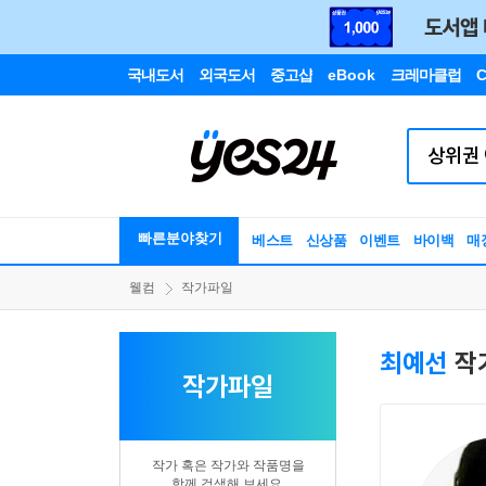
국내도서
외국도서
중고샵
eBook
크레마클럽
C
빠른분야찾기
베스트
신상품
이벤트
바이백
매
웰컴
작가파일
최예선
작
작가파일
작가 혹은 작가와 작품명을
함께 검색해 보세요.