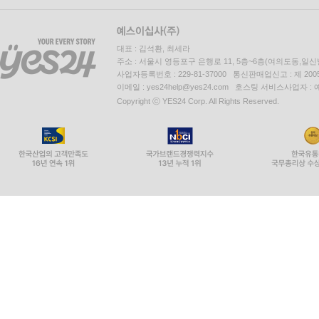
대표 : 김석환, 최세라
주소 : 서울시 영등포구 은행로 11, 5층~6층(여의도동,일신
사업자등록번호 : 229-81-37000 통신판매업신고 : 제 200
이메일 : yes24help@yes24.com 호스팅 서비스사업자 :
Copyright ⓒ YES24 Corp. All Rights Reserved.