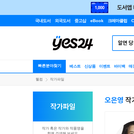
국내도서
외국도서
중고샵
eBook
크레마클럽
C
빠른분야찾기
베스트
신상품
이벤트
바이백
매
웰컴
작가파일
오은영
작
작가파일
작가 혹은 작가와 작품명을
함께 검색해 보세요.