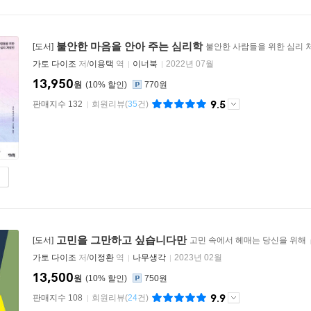
불안한 마음을 안아 주는 심리학
[도서]
불안한 사람들을 위한 심리 
가토 다이조
저/
이용택
역
이너북
2022년 07월
13,950
원
10
%
770원
9.5
판매지수 132
회원리뷰
(
35
건)
고민을 그만하고 싶습니다만
[도서]
고민 속에서 헤매는 당신을 위해
가토 다이조
저/
이정환
역
나무생각
2023년 02월
13,500
원
10
%
750원
9.9
판매지수 108
회원리뷰
(
24
건)