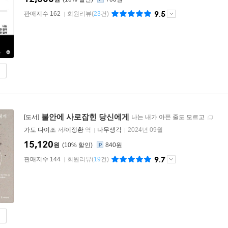
9.5
판매지수 162
회원리뷰
(
23
건)
불안에 사로잡힌 당신에게
[도서]
나는 내가 아픈 줄도 모르고
가토 다이조
저/
이정환
역
나무생각
2024년 09월
15,120
원
10
%
840원
9.7
판매지수 144
회원리뷰
(
19
건)