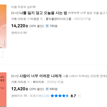
마음 치유의 심리학
나를 잃지 않고 오늘을 사는 법
[도서]
하루하루 너무 많은 것을 잃고
가토 다이조
저/
이정은
역
홍익출판미디어그룹
2022년 07월
14,220
원
10
%
790원
판매지수 84
사람이 너무 어려운 나에게
[도서]
나를 나로서 지켜내는 단단한 관계
가토 다이조
저
북아지트
2019년 02월
12,420
원
10
%
690원
8.7
판매지수 78
회원리뷰
(
12
건)