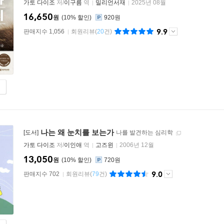
가토 다이조
저/
이구름
역
밀리언서재
2025년 08월
16,650
원
10
%
920원
9.9
판매지수 1,056
회원리뷰
(
20
건)
나는 왜 눈치를 보는가
[도서]
나를 발견하는 심리학
가토 다이조
저/
이인애
역
고즈윈
2006년 12월
13,050
원
10
%
720원
9.0
판매지수 702
회원리뷰
(
79
건)