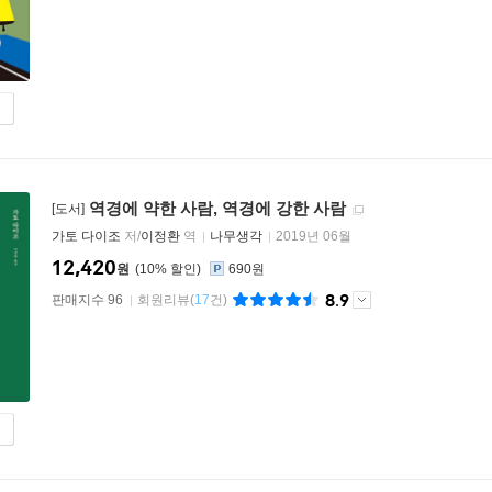
역경에 약한 사람, 역경에 강한 사람
[도서]
가토 다이조
저/
이정환
역
나무생각
2019년 06월
12,420
원
10
%
690원
8.9
판매지수 96
회원리뷰
(
17
건)