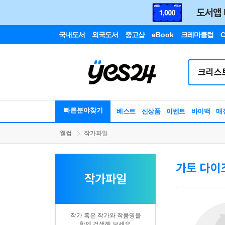
국내도서
외국도서
중고샵
eBook
크레마클럽
C
빠른분야찾기
베스트
신상품
이벤트
바이백
매
웰컴
작가파일
가토 다이
작가파일
작가 혹은 작가와 작품명을
함께 검색해 보세요.