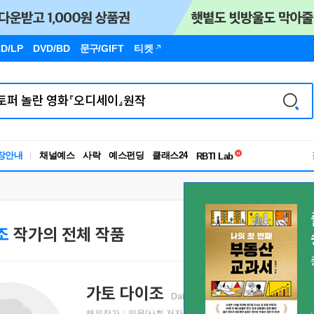
D/LP
DVD/BD
문구
/GIFT
티켓
독서유형검사
장안내
채널예스
사락
예스펀딩
클래스24
RBTI Lab
독서유형검사
조
작가의 전체 작품
가토 다이조
Daizo Kato
かとう たいぞう
加藤 
해외작가
인문/사회 저자