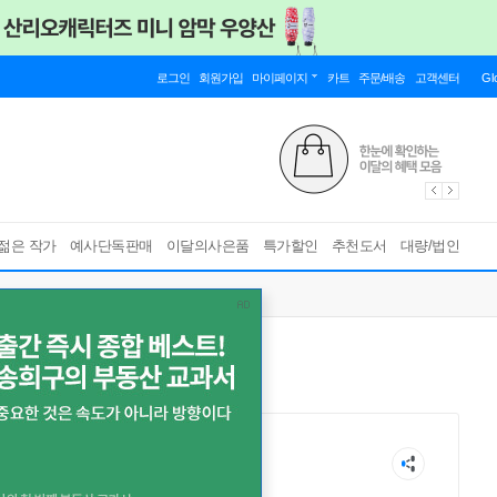
로그인
회원가입
마이페이지
카트
주문/배송
고객센터
Gl
젊은 작가
예사단독판매
이달의사은품
특가할인
추천도서
대량/법인
諦三