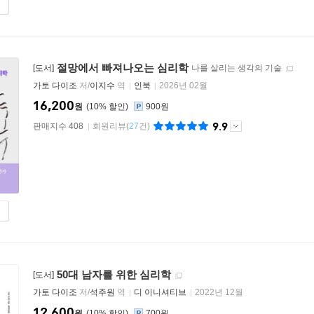
절망에서 빠져나오는 심리학
[도서]
나를 살리는 생각의 기술
가토 다이조
저/
이지수
역
인북
2026년 02월
16,200
원
10
%
900원
9.9
판매지수 408
회원리뷰
(
27
건)
50대 남자를 위한 심리학
[도서]
가토 다이조
저/
석주원
역
디 이니셔티브
2022년 12월
12,600
원
10
%
700원