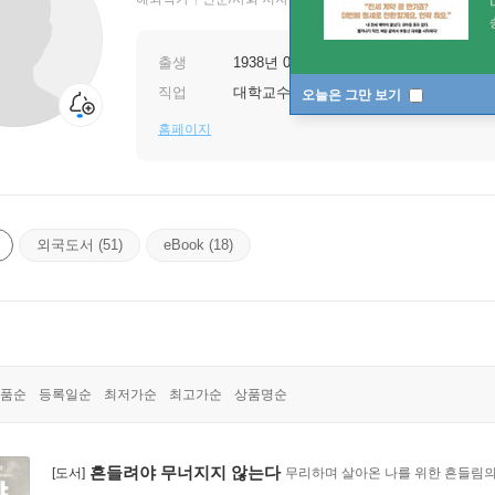
출생
1938년 01월 26일
직업
대학교수
오늘은 그만 보기
홈페이지
외국도서 (51)
eBook (18)
품순
등록일순
최저가순
최고가순
상품명순
흔들려야 무너지지 않는다
[도서]
무리하며 살아온 나를 위한 흔들림