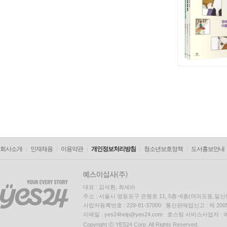
회사소개
인재채용
이용약관
개인정보처리방침
청소년보호정책
도서홍보안내
대표 : 김석환, 최세라
주소 : 서울시 영등포구 은행로 11, 5층~6층(여의도동,일신
사업자등록번호 : 229-81-37000 통신판매업신고 : 제 200
이메일 : yes24help@yes24.com 호스팅 서비스사업자 :
Copyright ⓒ YES24 Corp. All Rights Reserved.