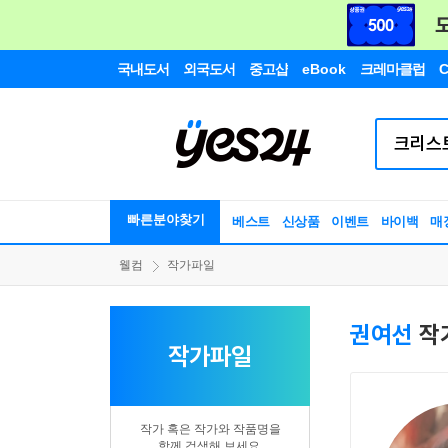
국내도서
외국도서
중고샵
eBook
크레마클럽
C
빠른분야찾기
베스트
신상품
이벤트
바이백
매
웰컴
작가파일
권여선
작
작가파일
작가 혹은 작가와 작품명을
함께 검색해 보세요.