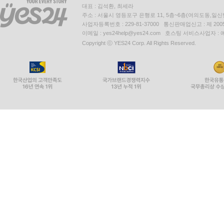
대표 : 김석환, 최세라
주소 : 서울시 영등포구 은행로 11, 5층~6층(여의도동,일신
사업자등록번호 : 229-81-37000 통신판매업신고 : 제 200
이메일 : yes24help@yes24.com 호스팅 서비스사업자 :
Copyright ⓒ YES24 Corp. All Rights Reserved.