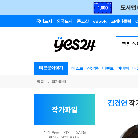
국내도서
외국도서
중고샵
eBook
크레마클럽
C
빠른분야찾기
베스트
신상품
이벤트
바이백
매
웰컴
작가파일
김경연
작
작가파일
작가 혹은 작가와 작품명을
함께 검색해 보세요.