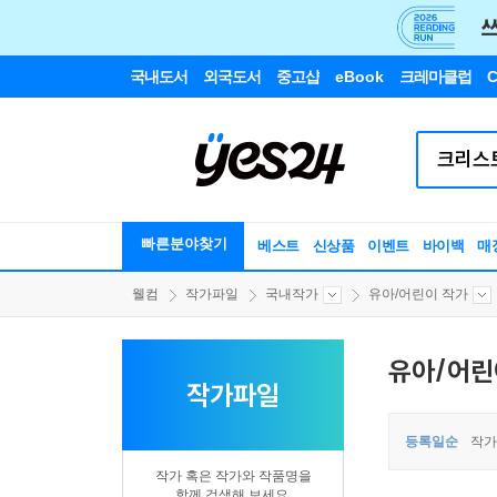
국내도서
외국도서
중고샵
eBook
크레마클럽
C
빠른분야찾기
베스트
신상품
이벤트
바이백
매
웰컴
작가파일
국내작가
유아/어린이 작가
유아/어린
작가파일
등록일순
작가
작가 혹은 작가와 작품명을
함께 검색해 보세요.