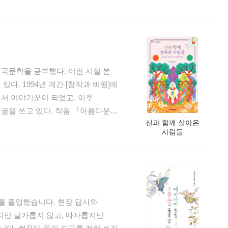
년 「무명 저고리와 엄마」가
』, 『바닷가 아이들』,
, 『또야 너구리가 기운 바지를
둥 바가지 아줌마』 등 많은
시는 그 나라에는』 등을 펴냈다.
국문학을 공부했다. 어린 시절 본
.kr)에서 더 많은 이야기를 살펴볼 수
다. 1994년 계간 [창작과 비평]에
서 이야기꾼이 되었고, 이후
글을 쓰고 있다. 작품 『아름다운
신과 함께 살아온
도덕 교과서에, 『고양이가 기른
사람들
었으며 동화 『고양이가 기른
책으로는 『시간여행 가이드, 하얀
 ing』, 『난 멍 때릴 때가 가장
, 『위험한 호랑이책』, 『호랑이의
, 『소년의 식물기』, 『1점
를 졸업했습니다. 현장 답사와
하지만 날카롭지 않고, 따사롭지만