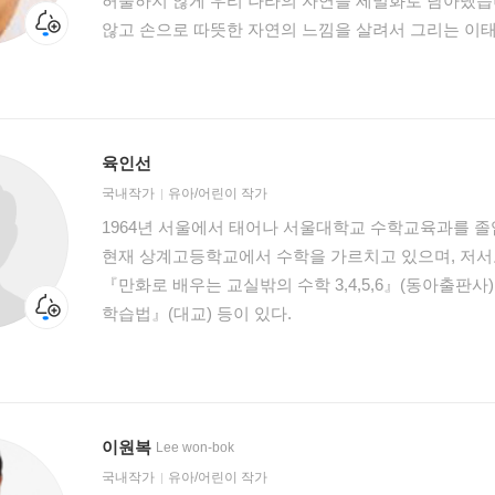
허술하지 않게 우리 나라의 자연을 세밀화로 담아냈습니
않고 손으로 따뜻한 자연의 느낌을 살려서 그리는 이
똑같아 보이면서도 따뜻함과 부드러움이 살아있어 자연
그 동안 그린 책으로는 『우리 순이 어디 가니』『
『우리끼리 가자』와 자연 생태를 담은『세밀화로 그
『세밀화로 그린 보리 어린이 동물도감』들이 있습니
육인선
낳았어』『개미가 날아 올랐어』등의 ‘자연과 만나요’
국내작가
유아/어린이 작가
소중함을 일깨워주는 작업에 몰두하고 있습니다. 생태 세밀화가 이태수는 서울에서
1964년 서울에서 태어나 서울대학교 수학교육과를 졸
태어나 경기도 백학 마을에서 자라났다. 홍익대학교 
현재 상계고등학교에서 수학을 가르치고 있으며, 저서로
자연을 담은 그림을 그려오고 있다. 그 동안 그린 책
『만화로 배우는 교실밖의 수학 3,4,5,6』(동아출판사
식물도감』, 『세밀화로 그린 보리 어린이 동물도감』
학습법』(대교) 등이 있다.
알을 낳았어』, 『잘 가 토끼야』, 『개미가 날아 올랐
밑에 꽃다지가 피었어요』들이 있다. 그의 작품들은 우리 나라에 사는 생물들의 모습을
살아 있는 느낌이 드는 세밀화로 보여주겠다는 의도에
시골로 가지 않고도 도심에서 자연을 알고 생명을 소
전하고 있다. 자연에 마음을 열수록 작은 생명들이 우
이원복
Lee won-bok
것이 새록새록 보인다는 그 마음을 아이들에게 건네고 
국내작가
유아/어린이 작가