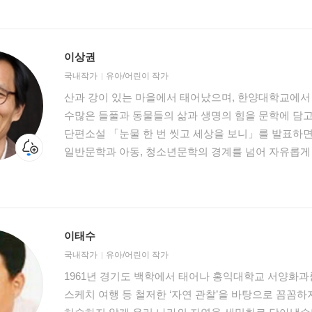
「강아지똥」으로 기독교아동문학상을 받았고, 1973
조선일보 신춘문예에 당선되었다. 『사과나무 밭 달님
『점득이네』, 『하느님의 눈물』, 『밥데기 죽데기』
이상권
입었어요』, 『몽실 언니』, 『먹구렁이 기차』, 『깜
국내작가
유아/어린이 작가
어린이책과, 소설 『한티재 하늘』, 시집 『어머니 사
산과 강이 있는 마을에서 태어났으며, 한양대학교에서 
권정생어린이문화재단 홈페이지(http://www.kcfc.or
수많은 들풀과 동물들의 삶과 생명의 힘을 문학에 담고 있
있다.
단편소설 「눈물 한 번 씻고 세상을 보니」를 발표하면
일반문학과 아동, 청소년문학의 경계를 넘어 자유롭게 
수탉』, 『새박사 원병오 이야기』가 중학교 국어와 
다람쥐』는 중학교와 고등학교 국어 교과서에 수록되
다람쥐』가 고1 국어 교과서에 수록되어 있다. 지은 
고양이』, 『시간 전달자』, 『신호모데우스전』, 『첫사랑
이태수
행복해』, 『과거시험이 전 세계 역사를 바꿨다고?』
국내작가
유아/어린이 작가
끝없는 이야기』, 『꼬리에 꼬리를 무는 복수』 시리즈
1961년 경기도 백학에서 태어나 홍익대학교 서양화과
때문에』, 『서울 사는 외계인들』 등이 있다.
스케치 여행 등 철저한 ‘자연 관찰’을 바탕으로 꼼꼼