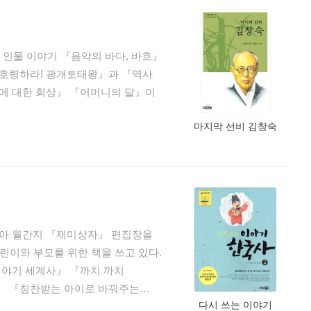
회 이사, 한국아동문학협회 회장
터로서는 처음으로 심사위원에
 하였다.
『왕초보 주식교실』『부자국민
 인물 이야기 『음악의 바다, 바흐』
나란 세계사 도란도란 한국사』
 호령하라! 광개토태왕』과 『역사
tains, Pays voisins: la
에 대한 회상』 『어머니의 달』이
마지막 선비 김창숙
유아 월간지 『재미상자』 편집장을
어린이와 부모를 위한 책을 쓰고 있다.
이야기 세계사』 『까치 까치
』 『칭찬받는 아이로 바꿔주는
다시 쓰는 이야기
는 알고 가자 우리 역사 오천년』,