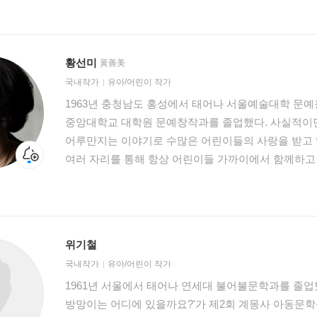
『흥겨운 우리 춤, 신명 나는 마당놀이』 등이 있다.
황선미
黃善美
국내작가
유아/어린이 작가
1963년 충청남도 홍성에서 태어나 서울예술대학 문
중앙대학교 대학원 문예창작과를 졸업했다. 사실적이
어루만지는 이야기로 수많은 어린이들의 사랑을 받고 있
여러 자리를 통해 항상 어린이들 가까이에서 함께하고 
썼고, 대한민국 문화예술상 대통령 표창, SBS 어린이
세종아동문학상, 소천문학상 등을 수상했으며 현재 
있다. 1995년 단편 「구슬아, 구슬아」로 아동문학평론 신인문학상을, 중편 「마음에 심는
꽃」으로 농민문학상을 수상하며 문단에 데뷔했다. 19
위기철
부문을 수상했고, 『나쁜 어린이표』, 『마당을 나온 
국내작가
유아/어린이 작가
푸른 자전거』, 『여름 나무』, 『앵초의 노란 집』,
1961년 서울에서 태어나 연세대 불어불문학과를 졸업했다
열쇠』, 『뒤뜰에 골칫거리가 산다』, 『들키고 싶은 
방망이는 어디에 있을까요?'가 제2회 계몽사 아동문학
제일 달고나』 등을 썼다. 가난했던 어린 시절 학교에서 시간 가는 줄도 모르고 혼자