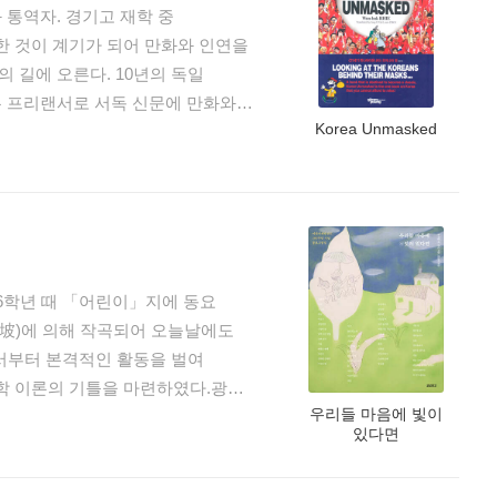
 통역자. 경기고 재학 중
 것이 계기가 되어 만화와 인연을
 길에 오른다. 10년의 독일
는 프리랜서로 서독 신문에 만화와
Korea Unmasked
》 150주년 기념호 표지를
로 세상을 이야기하는 작업을 지침
독일을 비롯한 유럽에서 그 실력을
받던 만화 시장을 어른들도 즐기는
화 통역자로서 그의 작업은 앞으로도
 6학년 때 「어린이」지에 동요
坡)에 의해 작곡되어 오늘날에도
, 졸업시 디플롬 디자이너(Dipl.
면서부터 본격적인 활동을 벌여
, 같은 대학 철학부에서 서양미술사를
학 이론의 기틀을 마련하였다.광복
인전을 열었고, 1993년 우리나라
우리들 마음에 빛이
, 1948년 그림동화집 『봄잔치』,
했다. 한국만화·애니메이션 학회
있다면
파란 구슬』 등을 간행했고 그 밖에
수(1999년~2001), 현재는
독본』 등을 내었다. 1971년
계 최대 규모와 권위를 자랑하는