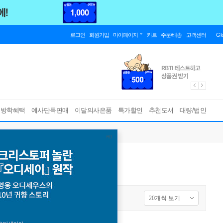
로그인
회원가입
마이페이지
카트
주문/배송
고객센터
Gl
름방학혜택
예사단독판매
이달의사은품
특가할인
추천도서
대량/법인