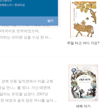
다. 그가 쓴 『세상에서 제일 힘센
닫기
는 그림책입니다. 그가 쓰고 그린
 9개국어로 번역되었으며,
여하는 피터팬 상을 수상 한 바
무얼 타고 어디 가요?
ee Bim Bop』(린다 수 박 글:
스토리 그림책 스테디 셀러이기도
 보고, 재미있고 자연스러운
 경북 안동 일직면에서 마을 교회
몽실 언니』를 썼다. 가난 때문에
라는 유언을 남겼다. 2007년
한 애정과 굴곡 많은 역사를 살아온
새해 아기
 단편동화