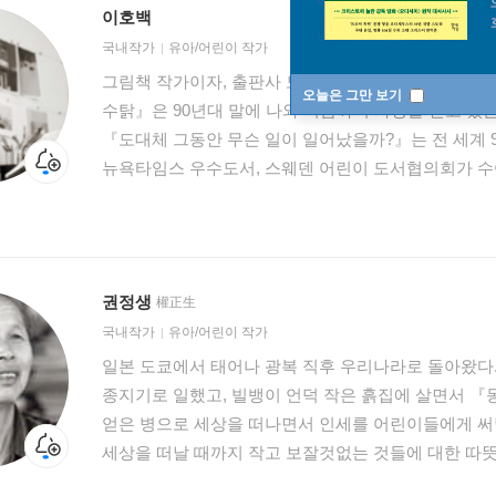
이호백
국내작가
유아/어린이 작가
그림책 작가이자, 출판사 도서출판 재미마주의 대표입니
오늘은 그만 보기
수탉』은 90년대 말에 나와 지금까지 사랑을 받고 있
『도대체 그동안 무슨 일이 일어났을까?』는 전 세계
뉴욕타임스 우수도서, 스웨덴 어린이 도서협의회가 수
있습니다. 그의 그림이 들어간 미국에서 발간된 『비빔밥 B
뉴 베리상 수상 작가)은 지금도 미국의 주요 아시안 
합니다. 이야기의 진실성과 그림의 예술성을 가치 있게
어린이책 만들기의 철학을 이어가고 있습니다.
권정생
權正生
국내작가
유아/어린이 작가
일본 도쿄에서 태어나 광복 직후 우리나라로 돌아왔다.
종지기로 일했고, 빌뱅이 언덕 작은 흙집에 살면서 『
얻은 병으로 세상을 떠나면서 인세를 어린이들에게 써달
세상을 떠날 때까지 작고 보잘것없는 것들에 대한 따뜻
사람들의 삶을 보듬는 진솔한 이야기로 많은 사랑을 받았다. 1969년