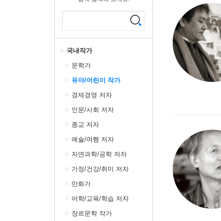
국내작가
문학가
유아/어린이 작가
경제경영 저자
인문/사회 저자
종교 저자
예술/여행 저자
자연과학/공학 저자
가정/건강/취미 저자
만화가
어학/교육/학습 저자
장르문학 작가