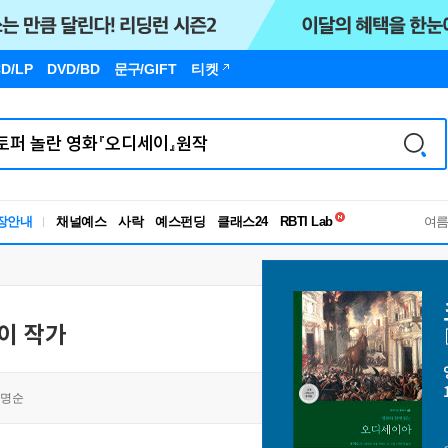
D/LP
DVD/BD
문구
/GIFT
티켓
독서유형검사
RBTI Lab
장안내
채널예스
사락
예스펀딩
클래스24
독서유형검사
여
이 작가
명순