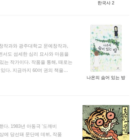
한국사 2
예창작과와 광주대학교 문예창작과,
면서도 섬세한 심리 묘사와 마음을
는 작가이다. 작품을 통해, 때로는
있다. 지금까지 60여 권의 책을
나온의 숨어 있는 방
 미디어 대상, 아동문학평론 신인상,
서울예술대학교 문예창작과 교수로
97년에는 제1회 탐라문학상 동화
암탉』, 『까치우는 아침』, 『내
 『샘마을 몽당깨비』, 『목걸이
. 1983년 아동극 '도깨비
비밀』, 『엑시트』, 『세상에서
상에 당선돼 문단에 데뷔, 작품