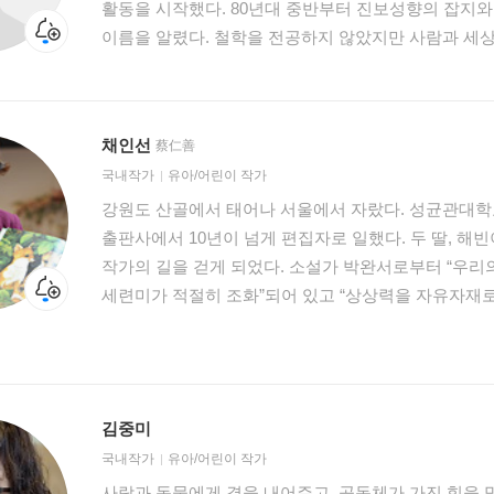
활동을 시작했다. 80년대 중반부터 진보성향의 잡지와
캄캄해질 때까지 학교에 남아 동화책을 읽곤 했던 그녀
이름을 알렸다. 철학을 전공하지 않았지만 사람과 세상의 관계를 이해하는 학문인 철학은
글을 써나가는 다른 90년대 여성작가들 달리 깊은 주제
어른뿐 아니라 아이들도 반드시 알아야할 학문이라는 
암탉』은 그 대표적 예. 근대 · 문명을 상징하는 '마
논리학습시리즈 『반갑다, 논리야』 『논리야 놀자』
배경으로, 암탉 잎싹의 자유를 향한 의지와 아름다운 
됐다. 이 시리즈는 어려운 논리를 쉽게 이해할 수 있
『마당을 나온 암탉』은 ‘죽음’을 전면에 내세워 어린
채인선
蔡仁善
논리에 대해서 알 수 있게 구성했다. 논리적 사고와 
창작동화로는 첫 번째 밀리언셀러를 기록하였다. 애니
국내작가
유아/어린이 작가
방식에서 벗어나 알맞은 이야기를 통해 논리적으로 
애니메이션 역사상 최다 관객을 동원하였고, 뮤지컬, 
자연스럽게 익힐 수 있다. 이미 91년 첫 출간되어 꾸준한 호응을 불러왔던 『철학은 내
강원도 산골에서 태어나 서울에서 자랐다. 성균관대
선보이고 있다. 미국 펭귄출판사를 비롯해 수십 개국에 
친구』는 어린이를 대상으로 재미있는 이야기를 통해 
출판사에서 10년이 넘게 편집자로 일했다. 두 딸, 
안데르센 상 후보에 올랐으며, 2014년 런던국제도서전 
체계적인 구성이 관심을 모았으며 2005년 사계절에서
작가의 길을 걷게 되었다. 소설가 박완서로부터 “우
‘올해의 아름다운 책’ 등을 수상했다.
위한 책 뿐만 아니라 어른들을 위한 소설도 썼다. 자
세련미가 적절히 조화”되어 있고 “상상력을 자유자재
1999)에 이어 두번째 장편 『고슴도치』(청년사. 2002
사실성의 기막힌 조화”가 가장 큰 미덕이라는 찬사를 받
써온 단편소설 8편을 실은 『껌』(청년사. 2005)을 
데뷔작은 창비어린이 제1회 좋은 어린이책 원고 공모
독자층을 확보하고 있다. 『아홉살 인생』은 위기철을 논리 선생님에서 소설가로 널리
같은 해 『내 짝꿍 최영대』, 1998년 『손 큰 할머
알려준 작품이다. MBC 느낌표 선정도서로 선정되어 
큰 주목을 받았다. 이후 그림책과 동화책, 논픽션 교양
김중미
책에는 1960년대 우리나라 산동네의 한 단면이 들어
출판하며 꾸준한 작품 활동을 하고 있다. 교과서에 수
국내작가
유아/어린이 작가
붙어 있는 집들을 배경으로 그 안에 사는 사람들의 
최영대』, 『손 큰 할머니의 만두 만들기』, 『아름다운
사람과 동물에게 곁을 내어주고, 공동체가 가진 힘을 