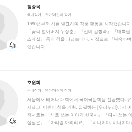
아동문학집 『고향의 봄』을 발간하였으며 한국문인협
2009 볼로냐 국제 일러스트전에 한국 일러스트레이
정종목
등을 역임했고 대학강단에서 아동문학론을 강의하기도
선정되는 명예를 안았다. 대표 작품으로 『21세기 먼나라 이웃나라』『세계사 산책』
국내작가
유아/어린이 작가
『와인의 세계, 세계의 와인』『가로세로 세계사』
1990년부터 시를 발표하며 작품 활동을 시작했습니다.
일등경제』『만화로 떠나는 21세기 미래여행』『나란
『꽃씨 할아버지 우장춘』 『선비 김창숙』 『대륙을
『신의 나라 인간 나라』, 우리나라 편 프랑스 판인 『Pays loin
스페셜』 등의 책을 펴냈습니다. 시집으로 『복숭아뼈
Coree』 등이 있다.
있습니다.
호원희
국내작가
유아/어린이 작가
서울에서 태어나 대학에서 국어국문학을 전공했다. 
지냈고, 어린이 책을 기획, 집필하는 [우리누리]에서 
저서로는 『새로 쓰는 이야기 한국사』 『다시 쓰는 
설날은』 『아리랑 아리리요』 『비나이다, 비나이다
책』 『엄마랑 같이 하는 생활 속 알뜰 공부』, 『이제