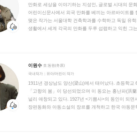
만화로 세상을 이야기하는 지성인, 글로벌 시대의 문화
어린이신문사에서 외국 만화를 베끼는 아르바이트를 한
맺은 작가는 서울대학 건축학과를 수학하고 독일 유학의
생활에서 세계 각국의 만화를 두루 섭렵하고 익힌 그
포스터를 게재했고 독일의 권위지 《알게마이네 차이퉁
그리기도 했다. 1984년 귀국 이후 그는 대학 강단에 서는 한편 《먼나라 이웃나라》를
시작으로 역사, 문화, 경제, 철학에 이르기까지 만화
없이 해왔다. 이원복 교수는 작은 체구의 동양인으로 
이원수
호:동원(冬原)
인정받아 유럽인들도 인정하는 만화를 그려냈고, 천대
국내작가
유아/어린이 작가
교양 만화라는 장르로 개척해내었다. 글로벌 시대 문
1911년 경상남도 양산(梁山)에서 태어났다. 초등학교
계속될 것이다. 1946년 충남 대전에서 출생, 1966년 서울대학교 공과대학 건축학과를
「고향의 봄」이 당선되었으며 이 동요는 홍난파(洪蘭
수학했다. 1975년 독일 뮌스터 대학의 디자인학부에 유학
널리 애창되고 있다. 1927년 <기쁨사>의 동인이 되
Designer) 학위 취득과 함께 총장상을 수상하였으며
장편동화와 아동소설의 장르를 개척하고 한국 아동문
전공하였다. 독일 뮌스터 시와 코스펠트 시 초청으로 개
이후에는 동요시집을 출판하였는데, 1947년 『종달새』
만화문화 정착에 기여한 공로로 제9회 눈솔상을 수상
1953년 장편동화 『숲속 나라』, 1960년 동화집 『
회장(1998~2000), 미국 캘리포니아 얼바인 대학 객원 교
1961년 『이원수아동문학독본』, 1962년 『어린이문학
덕성여대 시각디자인학과 교수로 재직하고 있으며, 세