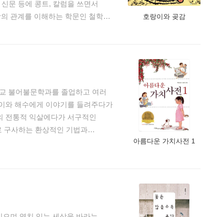
 신문 등에 콩트, 칼럼을 쓰면서
의 글은, 발랄한 상상력을 바탕으로
호랑이와 곶감
 의식을 담고 있다. 『마당을 나온
믿음으로 92년 사계절에서 펴낸
당'과 탈근대·자연을 상징하는 저수지를
 『고맙다 논리야』가 베스트셀러가
모성애를 감동적으로 그려내고 있다.
도록 재미있는 이야기를 통해서
이문학의 금기에 도전했고, 국내
개념을 단순 암기식으로 설명하는
메이션 영화로 제작해 한국
사고하고 올바르게 판단하는 원리를
연극, 판소리 등 다양한 공연으로도
학교 불어불문학과를 졸업하고 여러
번역 출간되었다. 2012년 국제
철학과 친해질 수 있도록한
해빈이와 해수에게 이야기를 들려주다가
‘오늘의 작가’로 선정, 폴란드
 개정판을 출간했다. 어린이들을
리의 전통적 익살에다가 서구적인
전 장편소설 『아홉살 인생』(청년사.
로 구사하는 환상적인 기법과
아름다운 가치사전 1
)을 펴냈고 86년부터 2004년까지
으며 1997년 문단에 입성했다.
출간해, 어린이부터 성인까지 두터운
로 당선된 『전봇대 아저씨』이다.
니의 만두 만들기』가 연이어 나오면서
인기를 끌었던 작품이기도 하다. 이
물 등 60여 권의 어린이책을
있다. 구불구불한 골목길과 다닥다닥
록된 작품으로는 『내 짝꿍
이야기를 아홉살 아이의 시선으로
 가치 사전』, 『나는 나의 주인』,
믿으며 염치 있는 세상을 바라는