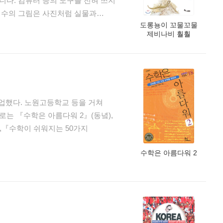
다. 컴퓨터 등의 도구를 전혀 쓰지
태수의 그림은 사진처럼 실물과
도롱뇽이 꼬물꼬물
과 인간의 감성을 잘 전해줍니다.
제비나비 훨훨
심심해서 그랬어』『바빠요 바빠』
린 보리 어린이 식물도감』
다. 최근에는『개구리가 알을
 시리즈를 통해 우리 자연의
업했다. 노원고등학교 등을 거쳐
서양화과를 졸업한 뒤 지금까지
는 『수학은 아름다워 2』(동녘),
으로는 『세밀화로 그린 보리 어린이
),『수학이 쉬워지는 50가지
, 『잃어버린 구슬』, 『개구리가
어』, 『나비 때문에』, 『가로수
수학은 아름다워 2
서 만들어진 좋은 그림책들이다.
중히 여기는 아이들에게 그 마음을
리를 감싸 안고 보듬으며 살아가는
있다.