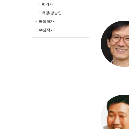
번역가
유명/방송인
해외작가
수상작가