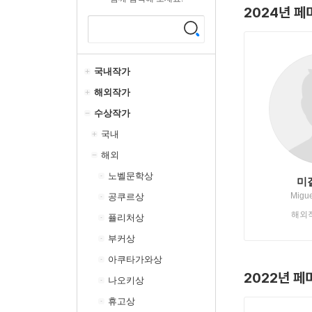
2024년 페
국내작가
해외작가
수상작가
국내
해외
노벨문학상
미
Migue
공쿠르상
해외
퓰리처상
부커상
아쿠타가와상
2022년 페
나오키상
휴고상