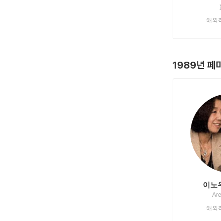
해외
1989년 페
이노
Are
해외