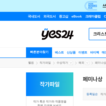
국내도서
외국도서
중고샵
eBook
크레마클럽
C
빠른분야찾기
베스트
신상품
이벤트
바이백
매
웰컴
작가파일
수상작가
해외
페미나
페미나상
작가파일
등록일순
작가
작가 혹은 작가와 작품명을
함께 검색해 보세요.