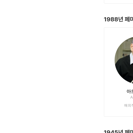
1988년 페
아
A
해외
1945년 페