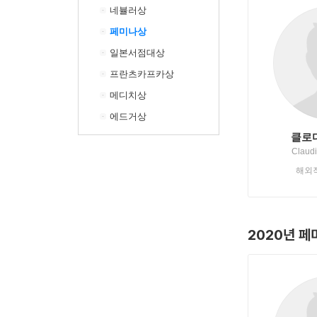
네뷸러상
페미나상
일본서점대상
프란츠카프카상
메디치상
에드거상
클로
Claudi
해외
2020년 페