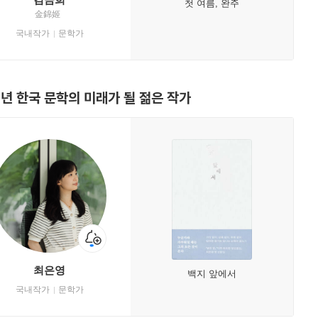
첫 여름, 완주
金錦姬
국내작가
문학가
8년 한국 문학의 미래가 될 젊은 작가
최은영
백지 앞에서
국내작가
문학가