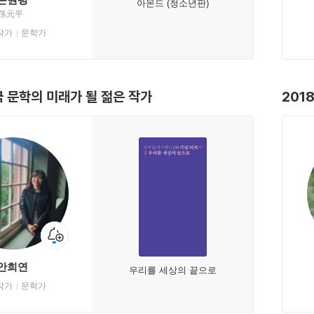
아몬드 (청소년판)
孫元平
작가
문학가
국 문학의 미래가 될 젊은 작가
201
안희연
우리를 세상의 끝으로
작가
문학가