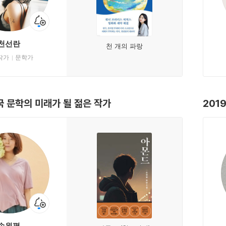
천선란
천 개의 파랑
작가
문학가
국 문학의 미래가 될 젊은 작가
201
손원평