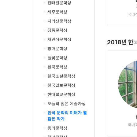
전태일문학상
제주문학상
국내
지리산문학상
창릉문학상
채만식문학상
2018년 한
청마문학상
풀꽃문학상
한국문학상
한국소설문학상
한국일보문학상
현대불교문학상
오늘의 젊은 예술가상
한국 문학의 미래가 될
젊은 작가
국내
동리문학상