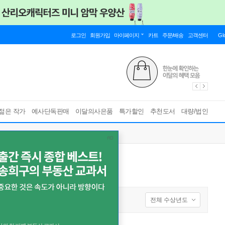
로그인
회원가입
마이페이지
카트
주문/배송
고객센터
Gl
젊은 작가
예사단독판매
이달의사은품
특가할인
추천도서
대량/법인