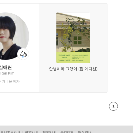
김애란
안녕이라 그랬어 (집 에디션)
-Ran Kim
작가
문학가
1
도서홍보안내
광고안내
제휴안내
복지제휴
매장안내