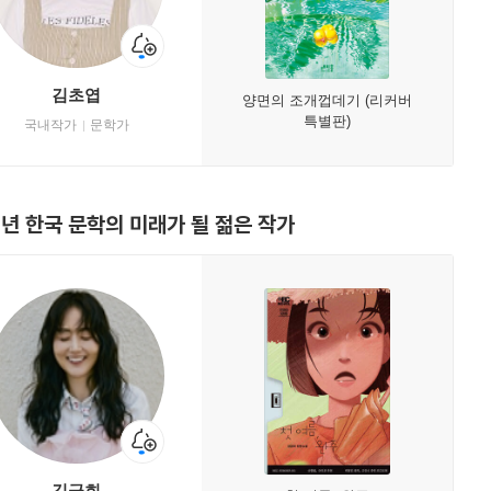
김초엽
양면의 조개껍데기 (리커버
특별판)
국내작가
문학가
9년 한국 문학의 미래가 될 젊은 작가
김금희