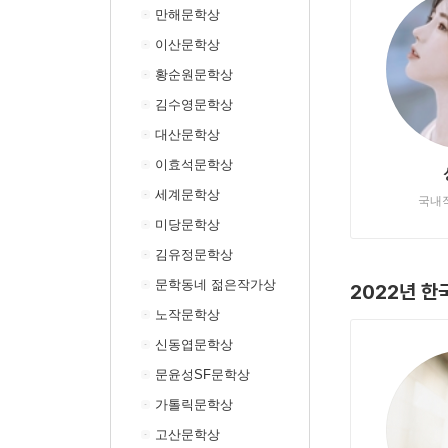
만해문학상
이산문학상
황순원문학상
김수영문학상
대산문학상
이효석문학상
세계문학상
국내
미당문학상
김유정문학상
문학동네 젊은작가상
2022년 한
노작문학상
신동엽문학상
문윤성SF문학상
가톨릭문학상
고산문학상