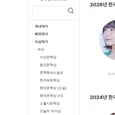
2026년 한
국내작가
해외작가
수상작가
국내
이상문학상
동인문학상
문학동네소설상
국내
한겨레문학상
현대문학상 (소설)
현대문학상 (시)
2024년 한
소월시문학상
오늘의 작가상