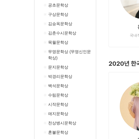
공초문학상
구상문학상
김승옥문학상
김춘수시문학상
국내
목월문학상
무영문학상 (무영신인문
학상)
2020년 한
문지문학상
박경리문학상
백석문학상
수림문학상
시작문학상
애지문학상
천상병시문학상
혼불문학상