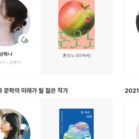
성해나
혼모노 (리커버)
작가
문학가
국 문학의 미래가 될 젊은 작가
202