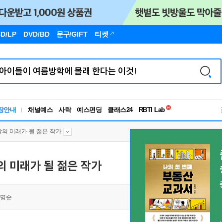
D/LP
DVD/BD
문구
/GIFT
티켓
독서유형검사
RBTI Lab
장안내
채널예스
사락
예스펀딩
클래스24
독서유형검사
학의 미래가 될 젊은 작가
의 미래가 될 젊은 작가
명순