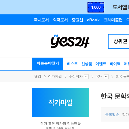
국내도서
외국도서
중고샵
eBook
크레마클럽
C
빠른분야찾기
베스트
신상품
이벤트
바이백
매
웰컴
작가파일
수상작가
국내
한국 문
한국 문학
작가파일
등록일순
작가
작가 혹은 작가와 작품명을
함께 검색해 보세요.