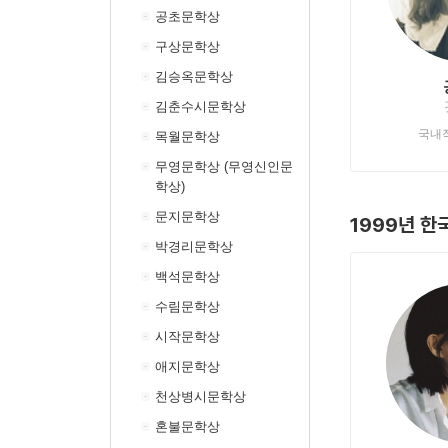
공초문학상
구상문학상
김승옥문학상
김춘수시문학상
국내
목월문학상
무영문학상 (무영신인문
학상)
문지문학상
1999년 
박경리문학상
백석문학상
수림문학상
시작문학상
애지문학상
천상병시문학상
혼불문학상