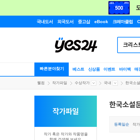
국내도서
외국도서
중고샵
eBook
크레마클럽
C
빠른분야찾기
베스트
신상품
이벤트
바이백
매
웰컴
작가파일
수상작가
국내
한국소
한국소설
작가파일
등록일순
작가
작가 혹은 작가와 작품명을
함께 검색해 보세요.