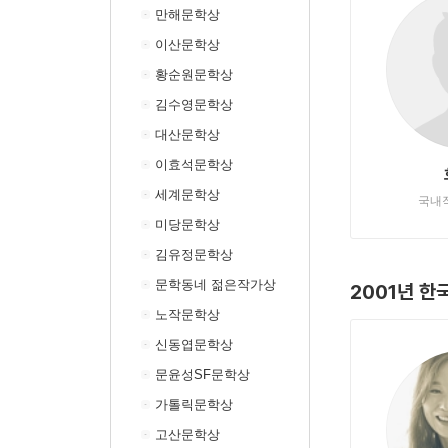
만해문학상
이산문학상
황순원문학상
김수영문학상
대산문학상
이효석문학상
세계문학상
국내
미당문학상
김유정문학상
문학동네 젊은작가상
2001년 
노작문학상
신동엽문학상
문윤성SF문학상
가톨릭문학상
고산문학상