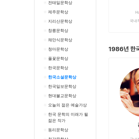
전태일문학상
제주문학상
H
국내
지리산문학상
창릉문학상
채만식문학상
1986년 
청마문학상
풀꽃문학상
한국문학상
한국소설문학상
한국일보문학상
현대불교문학상
오늘의 젊은 예술가상
한국 문학의 미래가 될
젊은 작가
동리문학상