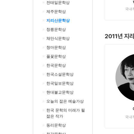
전태일문학상
국내
제주문학상
지리산문학상
창릉문학상
2011년 지
채만식문학상
청마문학상
풀꽃문학상
한국문학상
한국소설문학상
한국일보문학상
현대불교문학상
오늘의 젊은 예술가상
한국 문학의 미래가 될
젊은 작가
국내
동리문학상