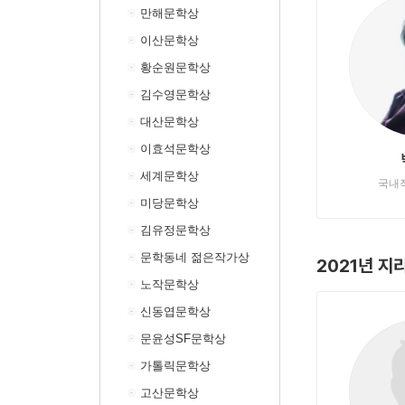
만해문학상
이산문학상
황순원문학상
김수영문학상
대산문학상
이효석문학상
세계문학상
국내
미당문학상
김유정문학상
문학동네 젊은작가상
2021년 
노작문학상
신동엽문학상
문윤성SF문학상
가톨릭문학상
고산문학상