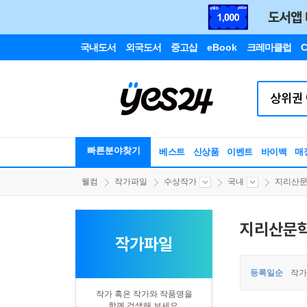
국내도서
외국도서
중고샵
eBook
크레마클럽
C
빠른분야찾기
베스트
신상품
이벤트
바이백
매
웰컴
작가파일
수상작가
국내
지리산
지리산문
작가파일
등록일순
작가
작가 혹은 작가와 작품명을
함께 검색해 보세요.