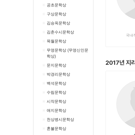
공초문학상
구상문학상
김승옥문학상
김춘수시문학상
국내
목월문학상
무영문학상 (무영신인문
학상)
2017년 
문지문학상
박경리문학상
백석문학상
수림문학상
시작문학상
애지문학상
천상병시문학상
혼불문학상