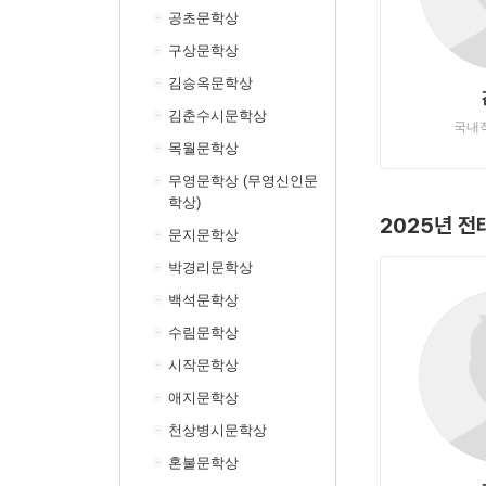
공초문학상
구상문학상
김승옥문학상
김춘수시문학상
국내
목월문학상
무영문학상 (무영신인문
학상)
2025년 
문지문학상
박경리문학상
백석문학상
수림문학상
시작문학상
애지문학상
천상병시문학상
혼불문학상