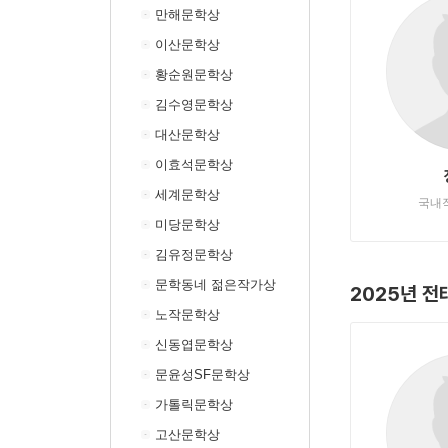
만해문학상
이산문학상
황순원문학상
김수영문학상
대산문학상
이효석문학상
세계문학상
국내
미당문학상
김유정문학상
문학동네 젊은작가상
2025년 
노작문학상
신동엽문학상
문윤성SF문학상
가톨릭문학상
고산문학상