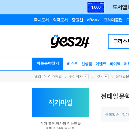
국내도서
외국도서
중고샵
eBook
크레마클럽
C
빠른분야찾기
베스트
신상품
이벤트
바이백
매
웰컴
작가파일
수상작가
국내
전태일
전태일문
작가파일
등록일순
작가
작가 혹은 작가와 작품명을
함께 검색해 보세요.