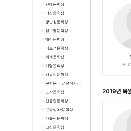
만해문학상
이산문학상
황순원문학상
김수영문학상
대산문학상
이효석문학상
세계문학상
국내
미당문학상
김유정문학상
문학동네 젊은작가상
2019년 목
노작문학상
신동엽문학상
문윤성SF문학상
가톨릭문학상
고산문학상