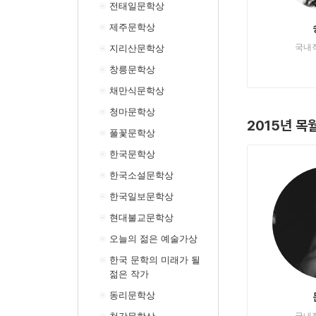
전태일문학상
제주문학상
국내
지리산문학상
창릉문학상
채만식문학상
청마문학상
2015년 목
풀꽃문학상
한국문학상
한국소설문학상
한국일보문학상
현대불교문학상
오늘의 젊은 예술가상
한국 문학의 미래가 될
젊은 작가
동리문학상