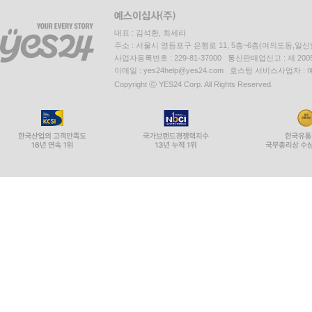
대표 : 김석환, 최세라
주소 : 서울시 영등포구 은행로 11, 5층~6층(여의도동,일신
사업자등록번호 : 229-81-37000 통신판매업신고 : 제 200
이메일 : yes24help@yes24.com 호스팅 서비스사업자 :
Copyright ⓒ YES24 Corp. All Rights Reserved.