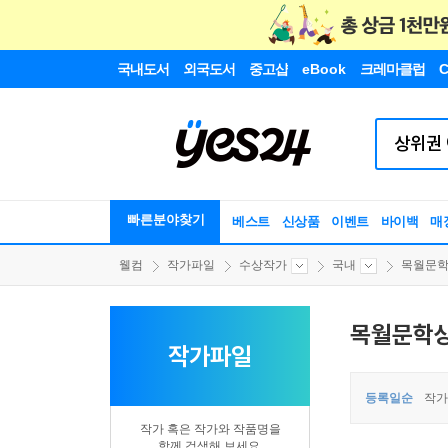
국내도서
외국도서
중고샵
eBook
크레마클럽
C
빠른분야찾기
베스트
신상품
이벤트
바이백
매
웰컴
작가파일
수상작가
국내
목월문
목월문학
작가파일
등록일순
작가
작가 혹은 작가와 작품명을
함께 검색해 보세요.