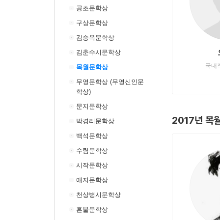
공초문학상
구상문학상
김승옥문학상
김춘수시문학상
국내
목월문학상
무영문학상 (무영신인문
학상)
문지문학상
2017년 목
박경리문학상
백석문학상
수림문학상
시작문학상
애지문학상
천상병시문학상
혼불문학상