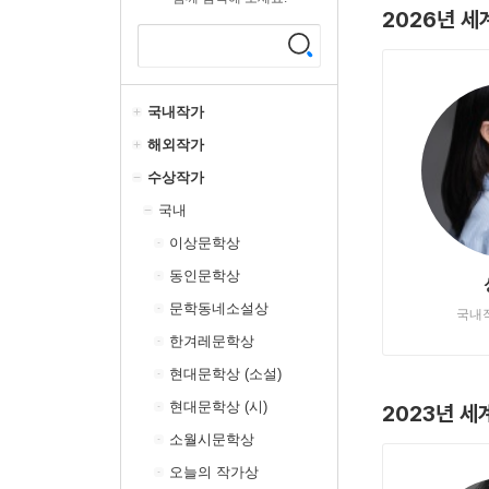
2026년 
국내작가
해외작가
수상작가
국내
이상문학상
동인문학상
문학동네소설상
국내
한겨레문학상
현대문학상 (소설)
현대문학상 (시)
2023년 
소월시문학상
오늘의 작가상