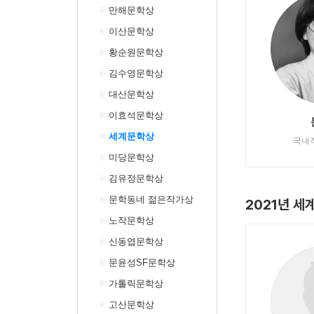
만해문학상
이산문학상
황순원문학상
김수영문학상
대산문학상
이효석문학상
세계문학상
국내
미당문학상
김유정문학상
문학동네 젊은작가상
2021년 세
노작문학상
신동엽문학상
문윤성SF문학상
가톨릭문학상
고산문학상