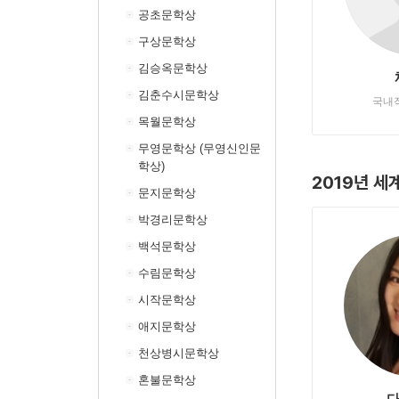
공초문학상
구상문학상
김승옥문학상
김춘수시문학상
국내
목월문학상
무영문학상 (무영신인문
학상)
2019년 세
문지문학상
박경리문학상
백석문학상
수림문학상
시작문학상
애지문학상
천상병시문학상
혼불문학상
다