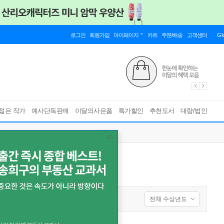
로그인
회원가입
마이페이지
카트
주문/배송
고객센터
Gl
젊은 작가
예사단독판매
이달의사은품
특가할인
추천도서
대량/법인