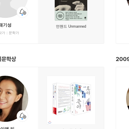
채기성
언맨드 Unmanned
작가
문학가
계문학상
200
이앤 리