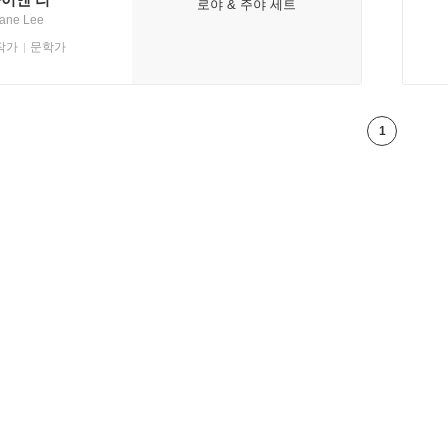
로야 & 주야 세트
ane Lee
작가
문학가
1