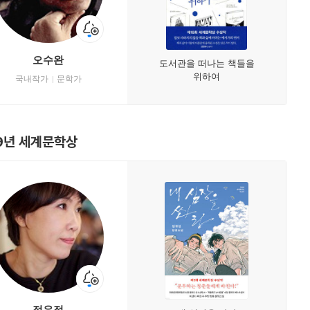
오수완
도서관을 떠나는 책들을
위하여
국내작가
문학가
9년 세계문학상
정유정