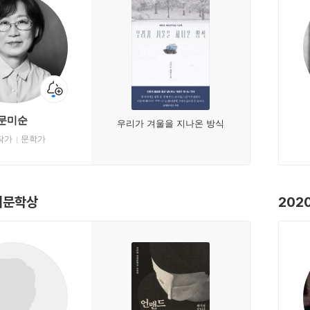
문미순
우리가 겨울을 지나온 방식
작가
문학가
계문학상
202