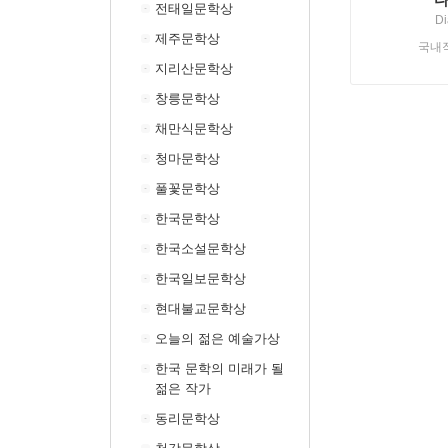
전태일문학상
Di
제주문학상
국내
지리산문학상
창릉문학상
채만식문학상
청마문학상
풀꽃문학상
한국문학상
한국소설문학상
한국일보문학상
현대불교문학상
오늘의 젊은 예술가상
한국 문학의 미래가 될
젊은 작가
동리문학상