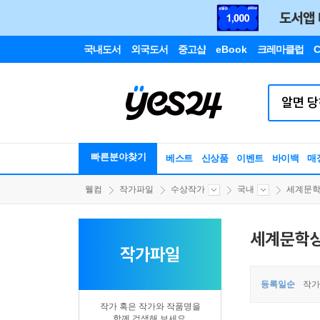
국내도서
외국도서
중고샵
eBook
크레마클럽
C
빠른분야찾기
베스트
신상품
이벤트
바이백
매
웰컴
작가파일
수상작가
국내
세계문
세계문학
작가파일
등록일순
작가
작가 혹은 작가와 작품명을
함께 검색해 보세요.