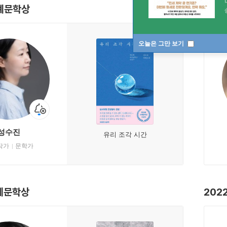
세계문학상
202
오늘은 그만 보기
성수진
유리 조각 시간
작가
문학가
세계문학상
202