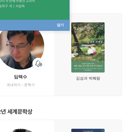
4년 세계문학상
닫기
임택수
김섬과 박혜람
국내작가
문학가
2년 세계문학상