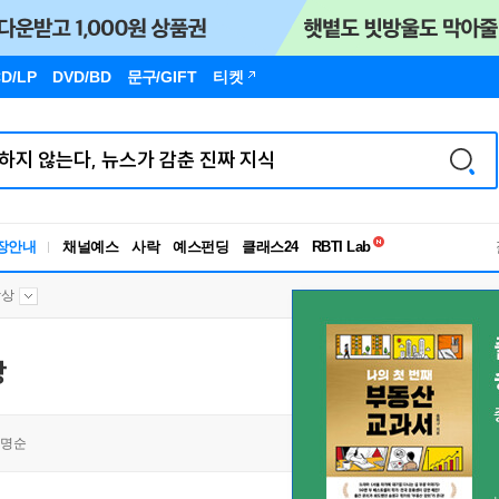
D/LP
DVD/BD
문구
/GIFT
티켓
독서유형검사
장안내
채널예스
사락
예스펀딩
클래스24
RBTI Lab
독서유형검사
학상
상
명순