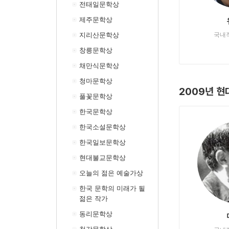
전태일문학상
제주문학상
지리산문학상
국내
창릉문학상
채만식문학상
청마문학상
2009년 현
풀꽃문학상
한국문학상
한국소설문학상
한국일보문학상
현대불교문학상
오늘의 젊은 예술가상
한국 문학의 미래가 될
젊은 작가
동리문학상