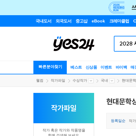
국내도서
외국도서
중고샵
eBook
크레마클럽
C
빠른분야찾기
베스트
신상품
이벤트
바이백
매
웰컴
작가파일
수상작가
국내
현대문학상
현대문학상
작가파일
등록일순
작가
작가 혹은 작가와 작품명을
함께 검색해 보세요.