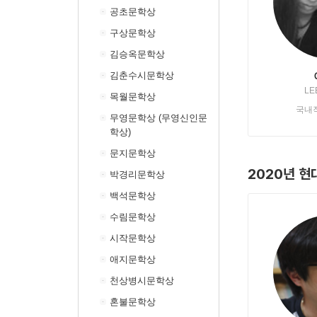
공초문학상
구상문학상
김승옥문학상
김춘수시문학상
LE
목월문학상
국내
무영문학상 (무영신인문
학상)
문지문학상
2020년 현
박경리문학상
백석문학상
수림문학상
시작문학상
애지문학상
천상병시문학상
혼불문학상