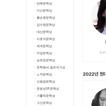
만해문학상
이산문학상
황순원문학상
김수영문학상
대산문학상
이효석문학상
세계문학상
국내
미당문학상
김유정문학상
문학동네 젊은작가상
2022년 현
노작문학상
신동엽문학상
문윤성SF문학상
가톨릭문학상
고산문학상