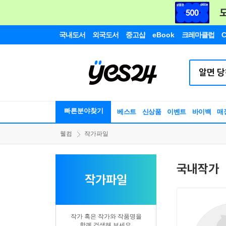
국내도서
외국도서
중고샵
eBook
크레마클럽
C
빠른분야찾기
베스트
신상품
이벤트
바이백
매
웰컴
작가파일
국내작가
작가파일
작가 혹은 작가와 작품명을
함께 검색해 보세요.