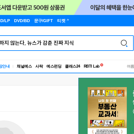
D/LP
DVD/BD
문구
/GIFT
티켓
독서유형검사
장안내
채널예스
사락
예스펀딩
클래스24
RBTI Lab
여
독서유형검사