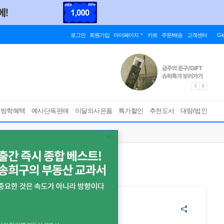
로그인
회원가입
마이페이지
카트
주문/배송
고객센터
Gl
름방학혜택
예사단독판매
이달의사은품
특가할인
추천도서
대량/법인