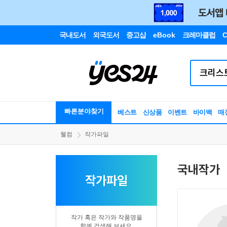
국내도서
외국도서
중고샵
eBook
크레마클럽
C
빠른분야찾기
베스트
신상품
이벤트
바이백
매
웰컴
작가파일
국내작가
작가파일
작가 혹은 작가와 작품명을
함께 검색해 보세요.