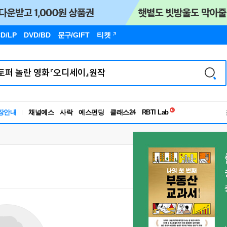
D/LP
DVD/BD
문구
/GIFT
티켓
독서유형검사
장안내
채널예스
사락
예스펀딩
클래스24
RBTI Lab
독서유형검사