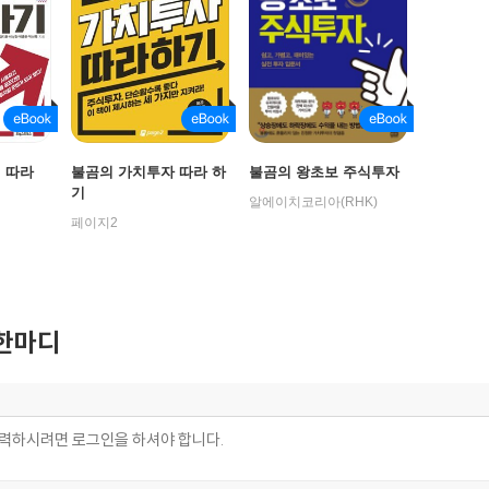
 따라
불곰의 가치투자 따라 하
불곰의 왕초보 주식투자
기
알에이치코리아(RHK)
페이지2
한마디