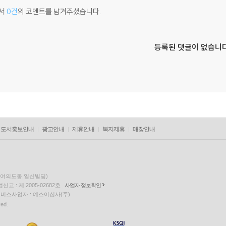
서
0건
의 코멘트를 남겨주셨습니다.
등록된 댓글이 없습니다
도서홍보안내
광고안내
제휴안내
복지제휴
매장안내
층(여의도동,일신빌딩)
고 : 제 2005-02682호
사업자 정보확인
팅 서비스사업자 : 예스이십사(주)
ved.