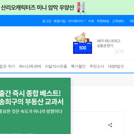
로그인
회원가입
마이페이지
카트
주문/배송
고객센터
Gl
젊은 작가
예사단독판매
이달의사은품
특가할인
추천도서
대량/법인