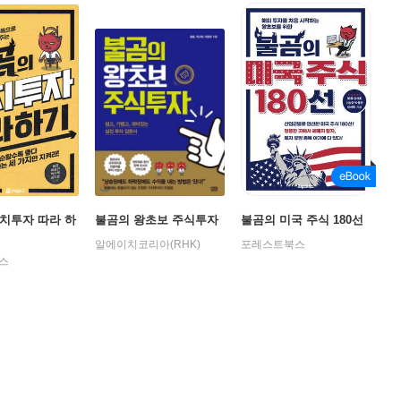
치투자 따라 하
불곰의 왕초보 주식투자
불곰의 미국 주식 180선
알에이치코리아(RHK)
포레스트북스
스