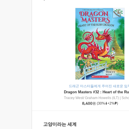
드래곤 마스터들에게 주어진 새로운 임
Tracey West/ Graham Howells (ILT)
|
Scholasti
8,400
원
(30%
+2%
)
고양이라는 세계