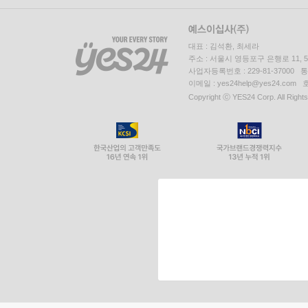
대표 : 김석환, 최세라
주소 : 서울시 영등포구 은행로 11,
사업자등록번호 : 229-81-37000 
이메일 : yes24help@yes24.c
Copyright ⓒ YES24 Corp. All Right