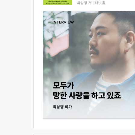
박상영 저
|
래빗홀