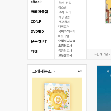
eBook
유아
|
전집
청소년
크레마클럽
요리
|
육아
가정 살림
CD/LP
건강 취미
대학교재
DVD/BD
국어와 외국어
IT 모바일
수험서 자격증
문구/GIFT
초등참고서
중등참고서
티켓
나민애 7문 
고등참고서
그래제본소
1
/5