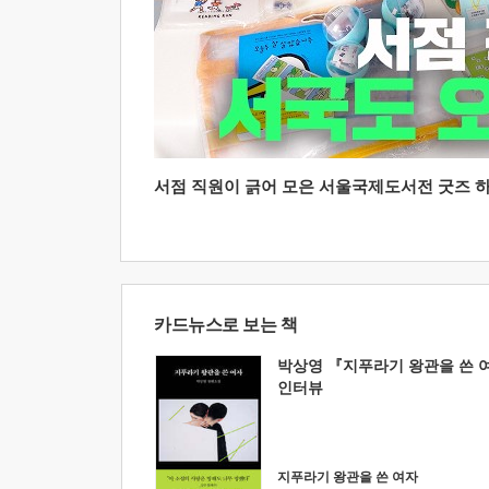
서점 직원이 긁어 모은 서울국제도서전 굿즈 하울
카드뉴스로 보는 책
박상영 『지푸라기 왕관을 쓴 
인터뷰
지푸라기 왕관을 쓴 여자