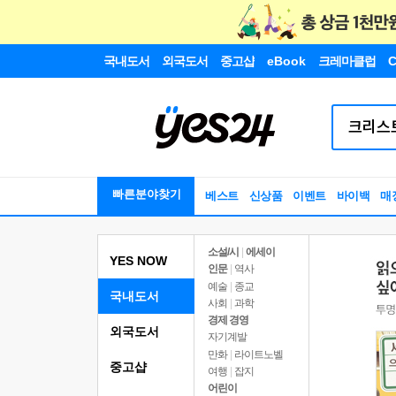
국내도서
외국도서
중고샵
eBook
크레마클럽
C
빠른분야찾기
베스트
신상품
이벤트
바이백
매
소설/시
|
에세이
YES NOW
인문
|
역사
예술
|
종교
국내도서
사회
|
과학
경제 경영
외국도서
자기계발
만화
|
라이트노벨
중고샵
여행
|
잡지
어린이