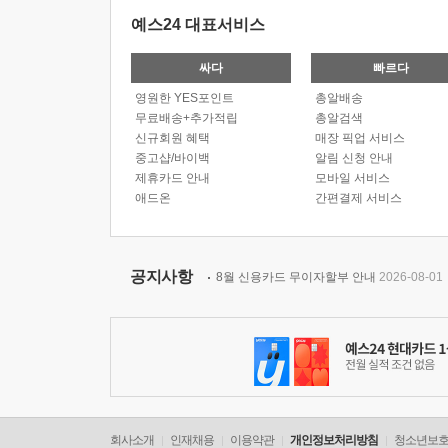
예스24 대표서비스
싸다
빠르다
영원한 YES포인트
총알배송
무료배송+추가적립
총알검색
신규회원 혜택
매장 픽업 서비스
중고샵/바이백
알림 신청 안내
제휴카드 안내
모바일 서비스
애드온
간편결제 서비스
공지사항
8월 신용카드 무이자할부 안내
2026-08-01
회사소개
인재채용
이용약관
개인정보처리방침
청소년보