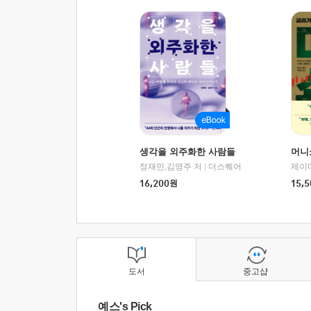
생각을 외주화한 사람들
머니
정재민,김영주 저
|
더스퀘어
16,200
원
15,5
도서
중고샵
예스's Pick