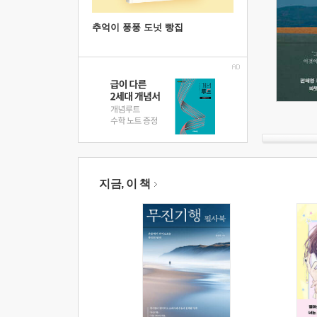
추억이 퐁퐁 도넛 빵집
지금, 이 책