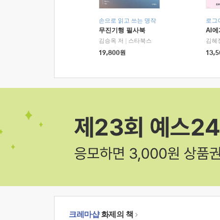
손으로 읽고 쓰는 명작
로그
무진기행 필사북
AI
김승옥 저
|
스타북스
김혜
19,800
원
13,5
크레마샵
화제의 책