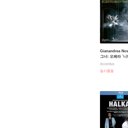
Gianandrea No
그너: 오페라 `
반지` 4부작 전집 
Accentus
er: `Der Ring D
일시품절
ungen`) [7 DVD]