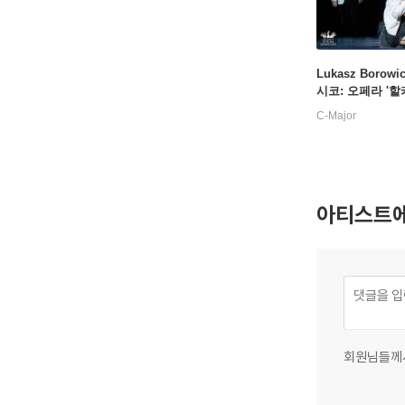
Lukasz Borow
시코: 오페라 '할카
iuszko: Halka)
C-Major
아티스트에
회원님들께