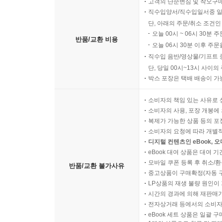
고객의 단순변심 및 착오구
직수입양서/직수입일서중 일
단, 아래의 주문/취소 조건인
오늘 00시 ~ 06시 30분 
반품/교환 비용
오늘 06시 30분 이후 주문
직수입 음반/영상물/기프트 
단, 당일 00시~13시 사이
박스 포장은 택배 배송이 가
소비자의 책임 있는 사유로 
소비자의 사용, 포장 개봉에 
복제가 가능한 상품 등의 포장을 
소비자의 요청에 따라 개별
디지털 컨텐츠인 eBook, 
eBook 대여 상품은 대여 기
모바일 쿠폰 등록 후 취소/환
반품/교환 불가사유
중고상품이 구매확정(자동 
LP상품의 재생 불량 원인이 기
시간의 경과에 의해 재판매가
전자상거래 등에서의 소비자
eBook 세트 상품은 일괄 