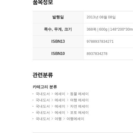
품목정보
발행일
2013년 08월 08일
쪽수, 무게, 크기
368쪽 | 600g | 148*200*30
ISBN13
9788937834271
ISBN10
8937834278
관련분류
카테고리 분류
국내도서
에세이
동물 에세이
국내도서
에세이
여행 에세이
국내도서
에세이
자연 에세이
국내도서
에세이
포토 에세이
국내도서
여행
여행에세이