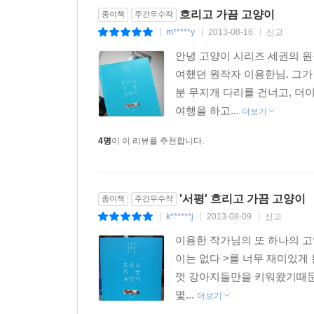
흐리고 가끔 고양이
종이책
주간우수작
m*****y
2013-08-16
신고
|
|
|
안녕 고양이 시리즈 세권의 
여했던 원작자 이용한님. 그가
분 무지개 다리를 건너고, 더
여행을 하고...
더보기
4명
이 이 리뷰를 추천합니다.
'서평' 흐리고 가끔 고양이
종이책
주간우수작
k******j
2013-08-09
신고
|
|
|
이용한 작가님의 또 하나의 고양이 책이
이는 없다 >를 너무 재미있게
껏 강아지들만을 키워왔기때문에
몇...
더보기