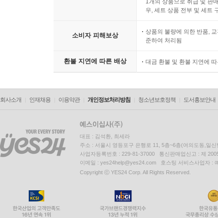
1개의 상품으로 취급 및 판매
우, 세트 상품 전부 및 세트
상품의 불량에 의한 반품, 교
소비자 피해보상
준하여 처리됨
환불 지연에 따른 배상
대금 환불 및 환불 지연에 
회사소개
인재채용
이용약관
개인정보처리방침
청소년보호정책
도서홍보안내
대표 : 김석환, 최세라
주소 : 서울시 영등포구 은행로 11, 5층~6층(여의도동,일신
사업자등록번호 : 229-81-37000 통신판매업신고 : 제 200
이메일 : yes24help@yes24.com 호스팅 서비스사업자 :
Copyright ⓒ YES24 Corp. All Rights Reserved.