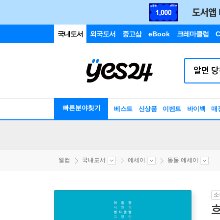
국내도서
외국도서
중고샵
eBook
크레마클럽
C
빠른분야찾기
베스트
신상품
이벤트
바이백
매
웰컴
국내도서
에세이
동물 에세이
소