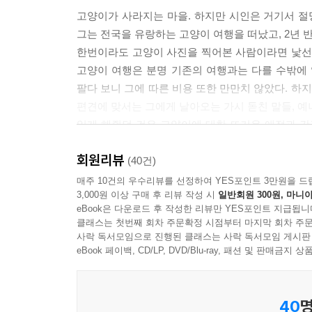
고양이가 사라지는 마을. 하지만 시인은 거기서 절
그는 전국을 유랑하는 고양이 여행을 떠났고, 2년 
한번이라도 고양이 사진을 찍어본 사람이라면 낯선 
고양이 여행은 분명 기존의 여행과는 다를 수밖에 
팔다 보니 그에 따른 비용 또한 만만치 않았다. 하
편견에 맞서는 그에게 날아오는 가시 돋친 말들, 예
있게 해줬던 건은 고양이에 대한 뜨거운 애정과 간
곳에는 정다운 고양이들이 있었다는 것.
회원리뷰
하루하루 생사가 넘나드는 폭풍 같은 나날 속에도 
(40건)
내일은 대체로 고양이 맑음.
매주 10건의 우수리뷰를 선정하여 YES포인트 3만원을 드
3,000원 이상 구매 후 리뷰 작성 시
일반회원 300원, 마니아
eBook은 다운로드 후 작성한 리뷰만 YES포인트 지급됩니
새로운 고양이 여행 시리즈는 국내 편과 해외 편으로
클래스는 첫번째 회차 주문확정 시점부터 마지막 회차 주문
이번 책에는 제주 가파도에서 울릉도까지, 전남 
사락 독서모임으로 진행된 클래스는 사락 독서모임 게시판
거문도에서만 볼 수 있는 어장 관리 고양이, 4대
eBook 페이백, CD/LP, DVD/Blu-ray, 패션 및 판매금
고양이, 달동네 달방 사는 개미마을 고양이, 아름다
보살핌을 받아 살아가는 수많은 고양이들, 그리고 
40
명
이르는 풍성한 사진과 시인 특유의 아름다운 글귀