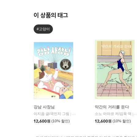
이 상품의 태그
#고양이
강남 사장님
약간의 거리를 둔다
이지음 글/국민지 그림
비룡소
소노 아야코 저/김욱 역
|
|
12,600
원
(10% 할인)
12,600
원
(10% 할인)