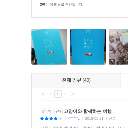
3명
이 이 리뷰를 추천합니다.
8
7
전체 리뷰
(40)
1
고양이와 함께하는 여행
종이책
구매
k******z
2018-05-21
신고
|
|
|