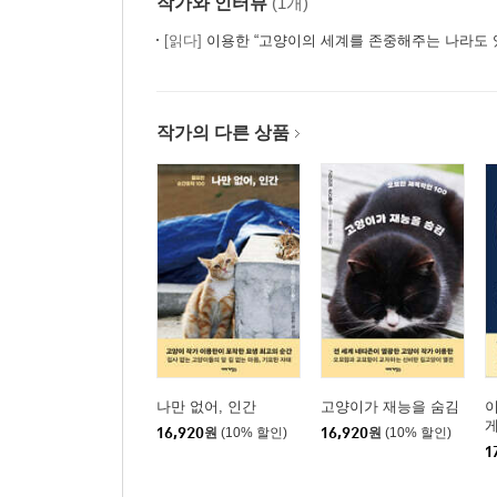
작가와 인터뷰
(1개)
[읽다]
이용한 “고양이의 세계를 존중해주는 나라도 
작가의 다른 상품
나만 없어, 인간
고양이가 재능을 숨김
이
16,920
원
(10% 할인)
16,920
원
(10% 할인)
1