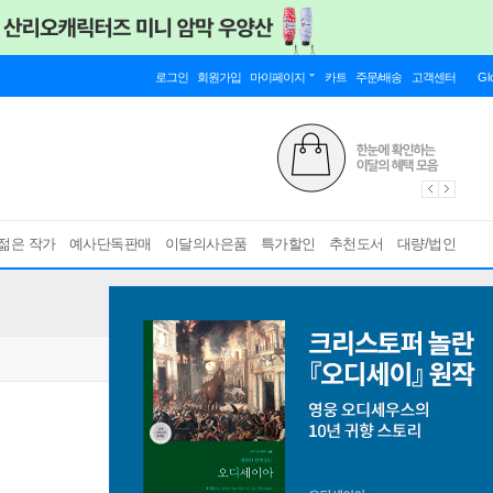
로그인
회원가입
마이페이지
카트
주문/배송
고객센터
Gl
젊은 작가
예사단독판매
이달의사은품
특가할인
추천도서
대량/법인