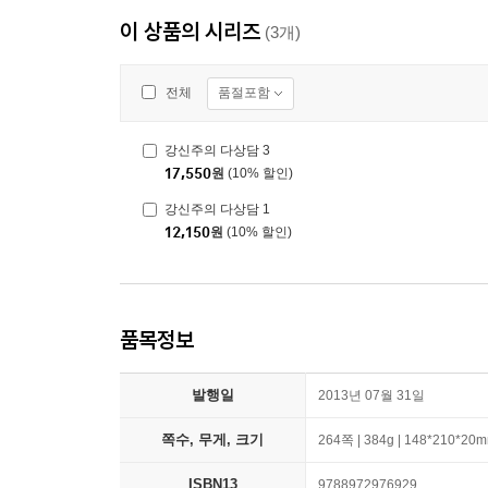
이 상품의 시리즈
(3개)
품절포함
전체
강신주의 다상담 3
17,550
원
(10% 할인)
강신주의 다상담 1
12,150
원
(10% 할인)
품목정보
발행일
2013년 07월 31일
쪽수, 무게, 크기
264쪽 | 384g | 148*210*20
ISBN13
9788972976929