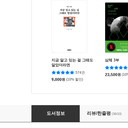
지금 알고 있는 걸 그때도
삼체 3부
알았더라면
574건
22,500
원
(1
9,000
원
(10% 할인)
강신주의 다상담 1
도서정보
리뷰/한줄평
(36/10)