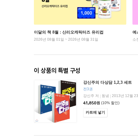
이달의 책 8월 : 산리오캐릭터즈 유리컵
예
2026년 08월 01일 ~ 2026년 08월 31일
소
이 상품의 특별 구성
강신주의 다상담 1,2,3 세트
전3권
강신주 저
동녘
2013년 12월 2
|
|
41,850
원
(10% 할인)
카트에 넣기