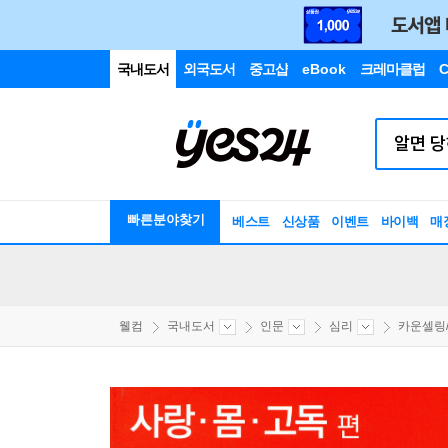
국내도서
외국도서
중고샵
eBook
크레마클럽
C
빠른분야찾기
베스트
신상품
이벤트
바이백
매
웰컴
국내도서
인문
심리
카운셀링/