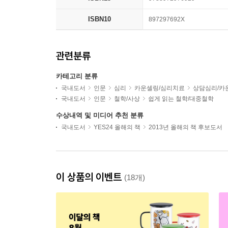
ISBN10
897297692X
관련분류
카테고리 분류
국내도서
인문
심리
카운셀링/심리치료
상담심리/카
국내도서
인문
철학/사상
쉽게 읽는 철학/대중철학
수상내역 및 미디어 추천 분류
국내도서
YES24 올해의 책
2013년 올해의 책 후보도서
이 상품의 이벤트
(18개)