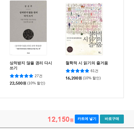
상처받지 않을 권리 다시
철학적 시 읽기의 즐거움
쓰기
61건
27건
16,200
원
(10% 할인)
22,500
원
(10% 할인)
12,150
카트에 넣기
바로구매
원