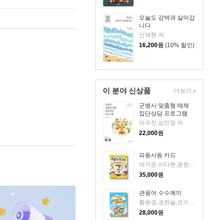
오늘도 강박과 살아갑
니다
신재현 저
16,200
원
(10% 할인)
이 분야 신상품
더보기
군병사 맞춤형 매체
집단상담 프로그램
이수진,심민정 저
22,000
원
피동사동 카드
박가은,이다현,윤현아,박민경,신상인 저
35,000
원
관용어 수수께끼
황윤경,권한슬,오수진 저
28,000
원