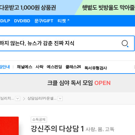
D/LP
DVD/BD
문구
/GIFT
티켓
장안내
채널예스
사락
예스펀딩
클래스24
독서유형검사
RBTI Lab
독서유형검사
크클 심야 독서 모임
OPEN
심리치...
상담심리/카운셀...
소득공제
강신주의 다상담 1
사랑, 몸, 고독