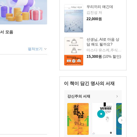
우리끼리 얘긴데
김진성 저
22,000
원
도서 모음
선생님, AI로 마음 상
담 해도 될까요?
펼쳐보기
마스다 유스케,주식회사 카이엔 저/김민영 역
15,300
원
(10% 할인)
이 책이 담긴
명사의 서재
강신주의 서재