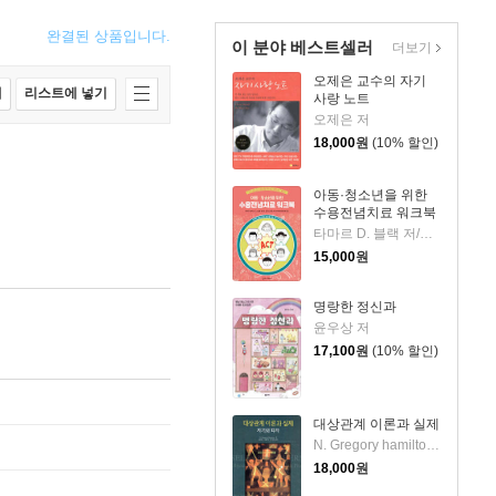
완결된 상품입니다.
이 분야 베스트셀러
더보기
오제은 교수의 자기
매
리스트에 넣기
사랑 노트
오제은 저
18,000
원
(10% 할인)
아동·청소년을 위한
수용전념치료 워크북
타마르 D. 블랙 저/송승훈,한송이,김나희,김민정,ACT인지행동치료연구회 역
15,000
원
명랑한 정신과
윤우상 저
17,100
원
(10% 할인)
대상관계 이론과 실제
N. Gregory hamilton 저/김진숙,김창대,이지연 공역
18,000
원