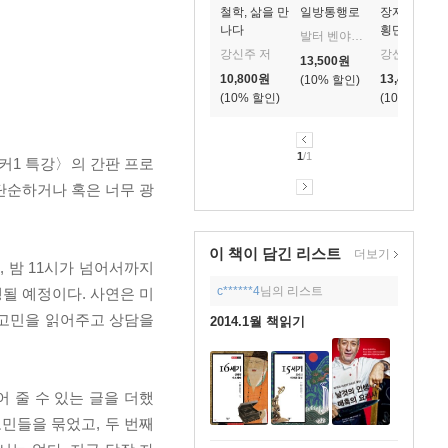
철학, 삶을 만
일방통행로
장자, 차이를
나다
횡단하는 즐
발터 벤야민 저/조형준 역
거운 모험
강신주 저
강신주 저
13,500
원
10,800
원
13,410
원
10
%
10
%
10
%
1
/1
벙커1 특강〉의 간판 프로
단순하거나 혹은 너무 광
이 책이 담긴
리스트
더보기
, 밤 11시가 넘어서까지
c******4
님의 리스트
행될 예정이다. 사연은 미
 고민을 읽어주고 상담을
2014.1월 책읽기
 줄 수 있는 글을 더했
 고민들을 묶었고, 두 번째