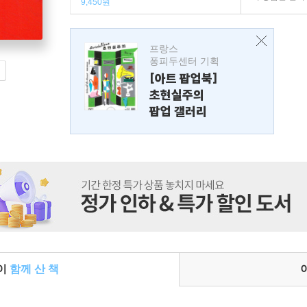
9,450원
프랑스
퐁피두센터 기획
[아트 팝업북]
초현실주의
팝업 갤러리
들이
함께 산 책