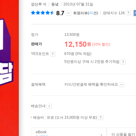
강신주
저
동녘
2013년 07월 31일
8.7
회원리뷰(
46
건)
판매지수 126
정가
13,500원
12,150
원
판매가
(10% 할인)
YES포인트
670원 (5% 적립)
5만원이상 구매 시 2천원 추가적립
결제혜택
카드/간편결제 혜택을 확인하세요
배송안내
배송비 : 유료 (도서 15,000원 이상 무료)
eBook
이 상품을 팔기