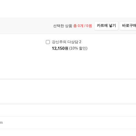
카트에 넣기
바로구
선택한 상품
총
0
개 /
0
원
강신주의 다상담 2
12,150
원
(10% 할인)
mm