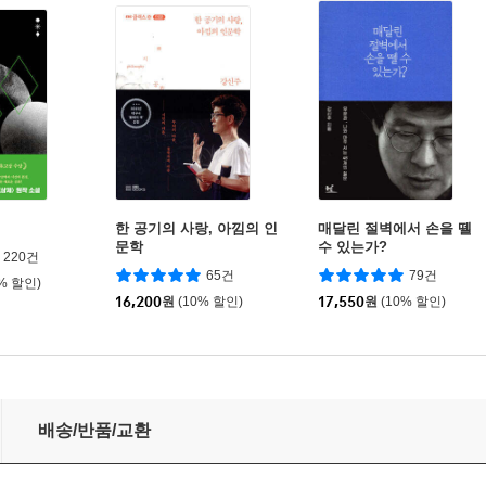
한 공기의 사랑, 아낌의 인
매달린 절벽에서 손을 뗄
문학
수 있는가?
220건
65건
79건
0% 할인)
16,200
원
(10% 할인)
17,550
원
(10% 할인)
배송/반품/교환