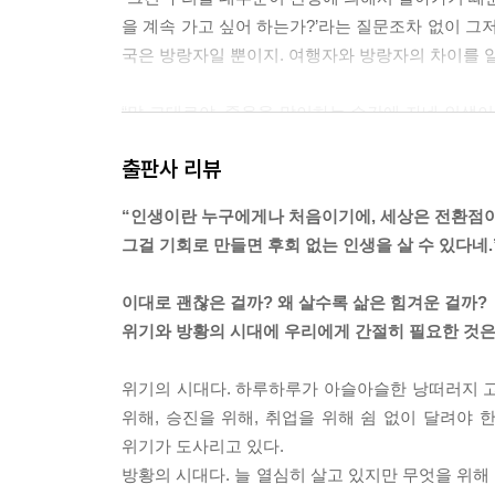
을 계속 가고 싶어 하는가?’라는 질문조차 없이 그
국은 방랑자일 뿐이지. 여행자와 방랑자의 차이를 
“말 그대로야. 죽음을 맞이하는 순간에 자네 인생
러운 것도 있겠지만, 적어도 ‘그래, 그거 하나만큼은
출판사 리뷰
은 돈을 벌었지만 그의 진짜 유산은 과연 무엇일까
수 있다면 어떤 이야기를 듣고 싶어할까? 그게 바로
“인생이란 누구에게나 처음이기에, 세상은 전환점
하워드는 인생의 마지막 순간에 꼭 남기고 싶은 게 
그걸 기회로 만들면 후회 없는 인생을 살 수 있다네.
……
“선생님 말씀은 인생의 마지막 순간에 자신의 삶이
이대로 괜찮은 걸까? 왜 살수록 삶은 힘겨운 걸까?
로소 삶의 틀이 형성된다는 거죠?”
위기와 방황의 시대에 우리에게 간절히 필요한 것은
“그렇지. 인간은 두 번 살지 못하잖아. 참, 내 경우
면, 한번 맞춰본 퍼즐 조각을 다시 맞출 때처럼 어떤
위기의 시대다. 하루하루가 아슬아슬한 낭떠러지 고갯
지막 장면에서 시작하기’는 그와 비슷한 효력을 지니고
위해, 승진을 위해, 취업을 위해 쉼 없이 달려야 
위기가 도사리고 있다.
“성공과 실패는 동전의 양면과 같아서 각각의 무게를
방황의 시대다. 늘 열심히 살고 있지만 무엇을 위해
게 보면 많은 사람들이 성공과 실패에 대해 모순적