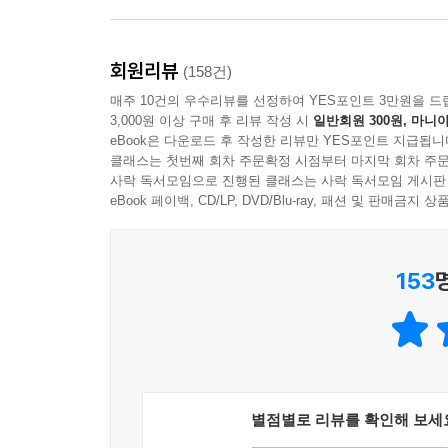
평안한 미소로 “난 충분히 만족스러운 삶을 살았
시노웨이는 갑작스런 죽음의 초대를 받았음에도 불
그에게 배워야 할 것이 많이 남았음을 느끼고, 대학
회원리뷰
(158건)
이 책은 수년 동안 하워드와 에릭이 함께 나눈 대화
매주 10건의 우수리뷰를 선정하여 YES포인트 3만원을 드
때로는 함께 산책을 하며 때로는 나란히 앉아서 
3,000원 이상 구매 후 리뷰 작성 시
일반회원 300원, 마니아
친구의 담소이기도 하다. 이들의 대화를 따라가다
eBook은 다운로드 후 작성한 리뷰만 YES포인트 지급됩니
이야기하는 느낌을 받게 된다. 따뜻하고 정감어린 
클래스는 첫번째 회차 주문확정 시점부터 마지막 회차 주문
사락 독서모임으로 진행된 클래스는 사락 독서모임 게시판
있다. 이를 통해 우리는 스스로 원하는 성공을 
eBook 페이백, CD/LP, DVD/Blu-ray, 패션 및 판매금
것이다.
무엇보다 이 책의 가장 큰 매력은 실제 사례를 
구하고, 하워드는 예리한 논리력과 뛰어난 통찰력
153
다양한 위기들이 동시대를 살고 있는 우리 모두가 
어록처럼 새겨질 것이다.
이미 알고 있지만 실천하지 못하는, 삶의 진실들을 
‘생각하고, 바라고, 이루는 삶’을 위해 가슴에 기
별점별로 리뷰를 확인해 보세
‘어떻게 후회 없는 삶을 살 것인가’라고 첫 질문을 