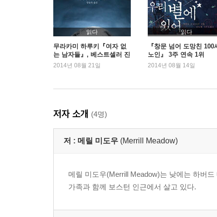
읽다
읽다
무라카미 하루키『여자 없
『창문 넘어 도망친 100
는 남자들』, 베스트셀러 진
노인』 3주 연속 1위
입
2014년 08월 21일
2014년 08월 14일
저자 소개
(4명)
저 :
메릴 미도우
(Merrill Meadow)
메릴 미도우(Merrill Meadow)는 낮에는
가족과 함께 보스턴 인근에서 살고 있다.