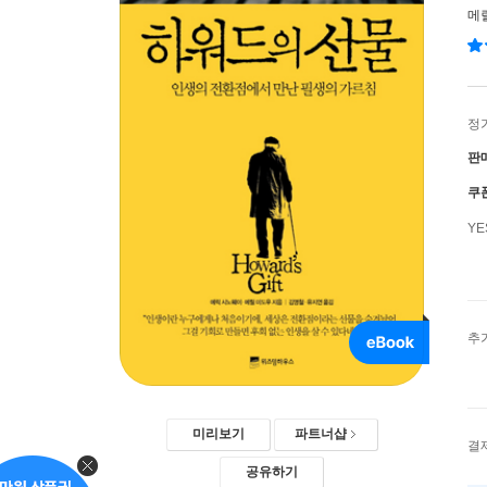
메
정
판
쿠
Y
추
미리보기
파트너샵
결
공유하기