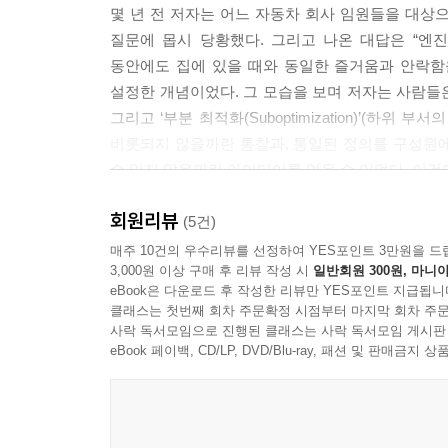
몇 년 전 저자는 어느 자동차 회사 임원들을 대상
각한 것은 아닐까? 세련된 목표 관리 시스템을 통해
질문에 몹시 당황했다. 그리고 나온 대답은 “엔
목표나 성과가 적을 이기는 것과 ‘직접적으로’ 연결되
동안에도 집에 있을 때와 동일한 즐거움과 안락함
--- p.38
설정한 개념이었다. 그 모습을 보며 저자는 사람들
그리고 ‘부분 최적화(Suboptimization)’(
차별화
비롯되지 않을까란 통찰과, 통일된 정의를 구성원
다른 직원이 손을 들고 말한다. “이야기를 들어 보
수 있지 않을까란 아이디어를 얻을 수 있었다. 이것이
개념이라고 나는 답한다. 사실 블루오션을 찾아내는
은 아니지만, 독특한 가치를 고객에게 선사하는 
회원리뷰
미션, 전략, 차별화, 혁신, 고객 경험, 팀워크,
(5건)
같이 싸우고 조금 더 잘해서 이기는 건 차별화가 아니다. 그
된다. 그런데 과연 이 용어들을 제대로 정의할 수 있
매주 10건의 우수리뷰를 선정하여 YES포인트 3만원을 드
--- p.62
3,000원 이상 구매 후 리뷰 작성 시
일반회원 300원, 마니아
문장’으로 간명하게 정의하지 못하거나, 혹은 전
eBook은 다운로드 후 작성한 리뷰만 YES포인트 지급됩니
거기서부터 파생되는 광범위한 경제경영 지식과 비
혁신
클래스는 첫번째 회차 주문확정 시점부터 마지막 회차 주문
허다하다.
사락 독서모임으로 진행된 클래스는 사락 독서모임 게시판
아이폰은 당시에는 없던 새로운 개념을 제시하며 
eBook 페이백, CD/LP, DVD/Blu-ray, 패션 및 판매금
만 있을 뿐 아이폰의 운영 방식을 모방할 정도로
철학자 루트비히 비트겐슈타인은 “언어의 한계가 내
아이폰 이전과 이후로 나뉜다. 이것이 ‘새롭다’는 
한계를 규정한다” “언어의 한계가 비즈니스와 커리
것이지만, 새로움 자체가 혁신은 아니다. 새로운 것
시계를 하나로 맞춘다. 서로가 약속된 시간에 약
가치와 만족에 새로운 변화를 일으키는 활동”이 혁신