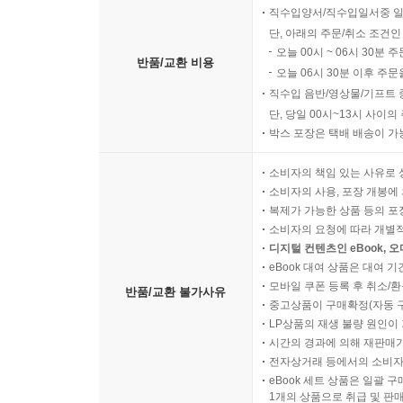
이 되어야 할까? 이는 “평가를 버린 후의 대안은 
직수입양서/직수입일서중 일
심에 공통적으로 ‘피드백’이 자리 잡고 있음을 알 수
단, 아래의 주문/취소 조건인
--- p.305~306
오늘 00시 ~ 06시 30분 
반품/교환 비용
오늘 06시 30분 이후 주문
직수입 음반/영상물/기프트 
승진
단, 당일 00시~13시 사이
나는 이 드라마를 보며 ‘승진은 곧 채용’이라는 인
박스 포장은 택배 배송이 가
로운 포스트에 적합한 사람을 ‘새로’ 채용하는 과정
분명 다르기 때문이다. 팀원이라면 담당 업무를 훌
소비자의 책임 있는 사유로 
소비자의 사용, 포장 개봉에 
위한 리더십을 요구받는다.
복제가 가능한 상품 등의 포장을 
--- p.330
소비자의 요청에 따라 개별
디지털 컨텐츠인 eBook, 
성과
eBook 대여 상품은 대여 기
나는 파타고니아의 사례를 교육생들에게 전하면서 
모바일 쿠폰 등록 후 취소/환
반품/교환 불가사유
중고상품이 구매확정(자동 
다. 오히려 매출액을 더 올릴수록 파타고니아는 미
LP상품의 재생 불량 원인이 기
부합하지 않는 목표기 때문에 매출액을 초과 달성하든
시간의 경과에 의해 재판매가
니다. 이것이 성과의 첫 번째 조건입니다.”
전자상거래 등에서의 소비자
--- p.352
eBook 세트 상품은 일괄 
1개의 상품으로 취급 및 판매