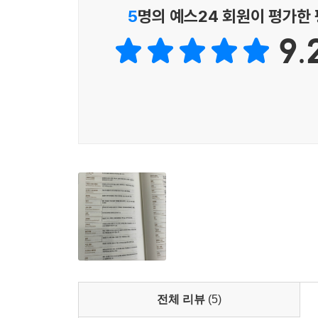
승리를 장담할 수 없기 때문이다. 시계 맞추기가 전
5
명의 예스24 회원이 평가한
객에 두고 있다. 이 말은 고객이 기존에 경험하던
것이야말로 “경쟁이라는 소리 없는 전쟁”에 나서기 전
비로소 혁신이라는 뜻이다.
9.
--- p.69~70
“일찍이 나는 ‘무언가의 이름을 아는 것’과 ‘그것
그리고 저자는 “정의하는 것이 아는 것이다”라고 말한
벤치마킹
것’의 차이를 여실히 깨우쳐 줄 것이다. 더불어 
벤치마크Benchmark는 토목 공사에서 강물 등의
쓰면서 사고하고 행동하도록 이끌어 줄 것이다.
업을 일컫는 용어였다. 이 어원에 따르면 벤치마킹이란 “동
or와 그 수준을 기준점으로 설정하고 우리가 그
베스트 워커와 굿 리더를 위한 기본 중의 기본 공부
말할 수 있다. 그리고 “그 격차를 극복하기 위한 
는 과정”이 벤치마킹이다. 이것이 올바른 정의다. 
『나의 첫 경영어 수업』은 핵심 필수 비즈니스 용
오해될 만한 빌미를 제공한 것은 사실이다. “타사를 
전통적인 개념에서 벗어나 한층 신선하고 실질적이
--- p.92
예를 들어 “미션은 구성원에게 영감을 주는 조직
의사 결정
아니다.” 또 벤치마킹은 냉철한 발견의 과정이라고
의사 결정을 늦추라는 말을 의사 결정을 늦게 하라
탐구함으로써 통찰을 얻는 과정이다”라고 규정한다
의 속도를 떨어뜨리고, 구성원들을 혼란스럽게 만들
전체 리뷰
(5)
경쟁자와 다른 물에서 노는 것”이라고 바로잡아 준다
직에 해롭다. 의사 결정을 최대한 늦추라는 말은 ‘