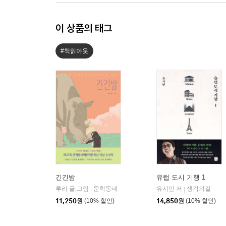
이 상품의 태그
#책읽아웃
긴긴밤
유럽 도시 기행 1
루리 글,그림
문학동네
유시민 저
생각의길
|
|
11,250
원
(10% 할인)
14,850
원
(10% 할인)