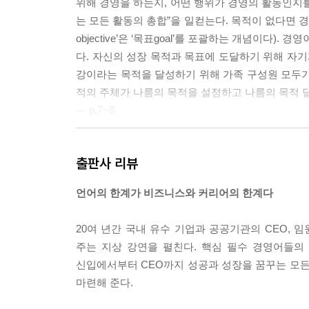
위해 경영을 하는지, 어떤 행위가 경영의 활동인지
는 모든 활동의 총합”을 일컫는다. 목적이 없다면 
objective’은 ‘목표goal’를 포괄하는 개념이다
다. 자신의 성장 목적과 목표에 도달하기 위해 자기
강이라는 목적을 달성하기 위해 가족 구성원 모두가 
적의 주체가 나름의 목적을 설정하고 나름의 목적 달
--- p.7~8
미션
출판사 리뷰
미션은 “조직의 존재 이유 혹은 존재 목적”이다. 
한다. 영감은 행동의 방향을 명확하게 해 준다는 뜻
언어의 한계가 비즈니스와 커리어의 한계다
지나 고객을 향하고 있어야 한다. 그렇기에 미션 선
고 싶다. “즐겁고 새로운 맛을 소개하고 경험하게 한
20여 년간 국내 유수 기업과 공공기관의 CEO, 
--- p.30
주는 지상 강연을 펼친다. 핵심 필수 경영어들의
신입에서부터 CEO까지 성공과 성장을 꿈꾸는 모든
전략
마련해 준다.
그렇다. 전략의 의미는 그 유래된 뜻 그대로다. “적
기업이 전략이란 용어를 가져다 쓰면서 비전, 목표,