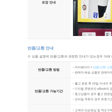
포장 안내
--- p.260
인사
직원 경험은 직원을 자원이 아니라 인간 그 자체Hum
봐야 할까? 2019년 5월 잡코리아가 직장인 1322
장인의 경우 평균 4.0회를 이직한 것으로 나타났다. 
다. 아무리 평생직장이라는 개념이 진즉에 깨졌다지
반품/교환 안내
원이 회사를 버리고 떠나는 것으로 볼 수 있지만, 
‘구매’한다는 의미로도 해석할 수 있다. 연봉이 적
※ 상품 설명에 반품/교환과 관련한 안내가 있는경우 아래 
기업을 폐기하고 최상의 직원 경험을 선사할 것으로 
마이페이지 >
반품/교환 신청
--- p.293
반품/교환 방법
판매자 배송 상품은 판매자와
평가
출고 완료 후 10일 이내의 
평가라는 말을 들으면 머릿속에 어떤 이미지가 제일
디지털 콘텐츠인 eBook의 
반품/교환 가능기간
하는지를 체크하고 점수를 매기는 모습이 그려지지 
중고상품의 경우 출고 완료일
모바일 쿠폰의 경우 유효기간(
트’가 많은 사람이 평가에 대해 가지는 공통된 이미
단적인 증거다. 그리고 평가를 “잘했는지 못했는지
고객의 단순변심 및 착오구