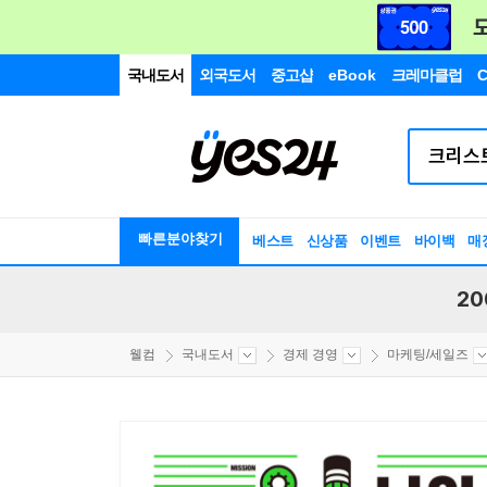
국내도서
외국도서
중고샵
eBook
크레마클럽
C
빠른분야찾기
베스트
신상품
이벤트
바이백
매
20
웰컴
국내도서
경제 경영
마케팅/세일즈