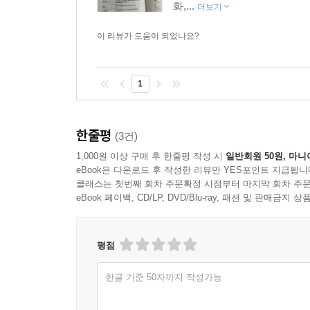
--- p.148~149
화,...
더보기
가지도록 도와준다. 2부에서는 팀과 팀워크, 협업, 
평사원, 취업 준비생까지 사업과 직장에 몸담고 있
이 리뷰가 도움이 되었나요?
불확실성
기존의 전통적인 업무 환경에 익숙한 기성세대 
유비무환의 현대적 정의는 “불확실성에 따라 여러 시
시각으로, 때로는 창의적인 발상으로 모두를 아
을 기억하기 바란다.
1
선사한다.
--- p.172
예측
한줄평
(3건)
“예측이란 무엇이 일어날지 알아내거나 맞히는 과정
1,000원 이상 구매 후 한줄평 작성 시
일반회원 50원, 마니
야 하는지 알아내는 과정’입니다.”
eBook은 다운로드 후 작성한 리뷰만 YES포인트 지급됩니
--- p.179
클래스는 첫번째 회차 주문확정 시점부터 마지막 회차 주문
eBook 페이백, CD/LP, DVD/Blu-ray, 패션 및 판매금
이슈
이슈는 “불확실성 때문에 어떤 선택지를 택할지 
평점
때”를 말한다. 사안을 둘러싼 외부 환경의 불확실성
확실하게 판단을 내릴 수 있는 상황, 서로 의견 일
한글 기준 50자까지 작성가능
--- p.191