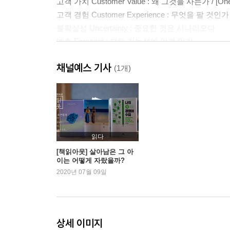
고객 가치 Customer Value : 왜 그것을 사는가 / [One
고객 경험 Customer Experience : 무엇을 팔 것인가
불확실성 Uncertainty : 중요한 것은 시나리오다
예측 Forecast : 모든 가능성에 열려 있기
이슈 Issue : 동의와 합의가 필요할 때
채널예스 기사
문제 해결 Problem Solving : 생각이 부지런한 리더
(1개)
2부 조직과 관계 수업
팀 Team : 왜 함께 일하는가 / [One More Thing!] 리
팀워크 Teamwork : 어떻게 함께 일하는가 / [One Mor
읽다
협업 Collaboration : 공정하게 이익 나누기 / [One Mo
[책읽아웃] 살아남은 그 아
이는 어떻게 자랐을까?
조직 문화 Organizational Culture : 솔선수범의 힘 / 
2020년 07월 09일
인사 Human Resources Affairs : 직원은 고객이다
평가 Appraisal : 평가는 버려라 / [One More Thing
승진 Promotion : 리더의 자격 / [One More Thing!]
성과 Performance : 매출을 넘어서
상세 이미지
성과 관리 Performance Management : 동기는 