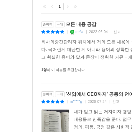
를 구분하지 못하는 경우가 있는데, 겉으로는 둘 다
1
더 나아가 우리의 편견과 인습을 통렬하게 깨뜨
시간을 아느냐 모르느냐’로 갈린다. 신중한 리더는 
못했는지를 측정하는 시험”이 아니기 때문이다. “
대 결정을 내리지 않고 외부 환경의 정보를 수집하
특히 “승진”을 두고 “일 잘하는 사람에게 보상하는
모든 내용 공감
종이책
구매
의무에서 도피하려 하고 그 책임을 직원들에게 덮어
규정은 모든 조직이 귀담아 듣고 실천해야 할 충고일
m**a
2022-06-04
신고
|
|
|
--- p.109~110
회사의중간관리자 위치에서 거의 모든 내용에 
그 밖에도 “직원은 고객이다” “조직은 의사 결정을
고객 가치
다. 국어란게 대단한 게 아니라 용어의 정확한 
말이다” “열정은 육체적이고 정신적인 고통 그 자체
잡스가 서류 봉투에서 꺼낸 맥북 에어를 보고 어떤 감
고 확실한 용어와 말과 문장이 정확한 커뮤니케
무기력함이 아닌 경이로움을 찾는 행위다” 등 
정확히 말해 “어떤 제품이나 서비스를 구매하고자 하는
이어진다.
1명
이 이 리뷰를 추천합니다.
질문하면 “이러저러 해서 구매할 수밖에 없었어”라고 
--- p.123~124
이런 상식과 고정관념을 깨는 이야기가 설득력을 가
과정에서 애플, 아마존, 구글, 넷플릭스, 테슬라에
'신입에서 CEO까지' 공통의 언
종이책
구매
고객 경험
피터 드러커에서 노벨상 수상자 대니얼 카너먼에 이
m*****g
2020-07-24
신고
|
|
|
고객 경험이란 “고객이 제품이나 서비스, 그것을 제
연구, 실험, 조사 결과들을 다채롭게 소개한다.
을 구입하여 이용하다가, 때가 되어 폐기할 때까지 
내가 믿고 읽는 저자이자 경영
재미를 더할 뿐 아니라 직접 현장에서 강의를 듣는 
이용할 때의 고충”이라며 작게 정의하는 경우를 본 적
내용들로 만족감을 준다. 업무
열광, 행복, 즐거움, 안전함 등 긍정적 감정까지 모
정의, 평등, 공정 같은 사회적
1부에서는 차별화, 혁신, 의사 결정, 고객 가치, 