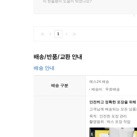
이 한줄평이 도움이 되었나요?
하지 않기 위해 무엇을 어떻게 해야 하는지 철저히 
이끌어 낼 수 있는 동력을 얻는다.7 이것이 ‘팀으로
--- p.228~229
1
협업
흔히 기업들이 협업Collaboration과 협력Coop
드러나듯이 “다수의 참여자가 ‘공동 목표’를 추구하
배송/반품/교환 안내
동등한 입장에서 모든 계획과 절차를 공유해야 하며 
배송 안내
달성을 도울 때, 그리고 그 기여를 인정받지 않아도
게 정보 공유를 요구할 권한도, 의사 결정에 참여할
예스24 배송
가 아닌가로 구분된다.
배송 구분
배송비 : 무료배송
--- p.243
안전하고 정확한 포장을 위해 
조직 문화
고객님께 배송되는 모든 상품을
목적 : 안전한 포장 관리
나는 조직 문화를 해당 조직에서 “무엇이 옳고 무엇
촬영범위 : 박스 포장 작업
입장에서 풀어 말하면 “무엇을 하면 칭찬을 받고 무
문화다.