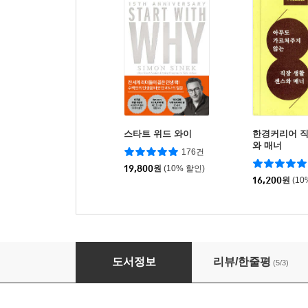
스타트 위드 와이
한경커리어 직
와 매너
176건
19,800
원
(10% 할인)
16,200
원
(10
나의 첫 경영어 수업
도서정보
리뷰/한줄평
(5/3)