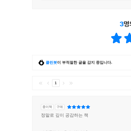
문제 해결
문제 해결은 “해법이 어딘가에 있다고 전제하고 그
3
명
말의 의미는 어떻게 정의할 수 있을까? 상식적으로 
더 확대된 의미를 가지고 있다. “기대하는 바를 포
--- p.200
팀
공동의 목표를 달성하려면 그걸 가능케 하는 팀원 각자의
클린봇
이 부적절한 글을 감지 중입니다.
의 목표가 구체화되어 실행되어야 한다는 의미다. 축
등 선수들이 각자 부여받은 역할을 수행하고자 할 
있다. 팀의 정의가 온전해지려면 “공동의 목표 달성
1
--- p.214
팀워크
종이책
구매
심리적 안전감이 높은 팀의 구성원들은 무언가를 
정말로 깊이 공감하는 책
에 비난을 가하지 않고 담담하게 실패를 인정한다.
봐준다’는 것은 아니다. 실패한 사람을 비난하고