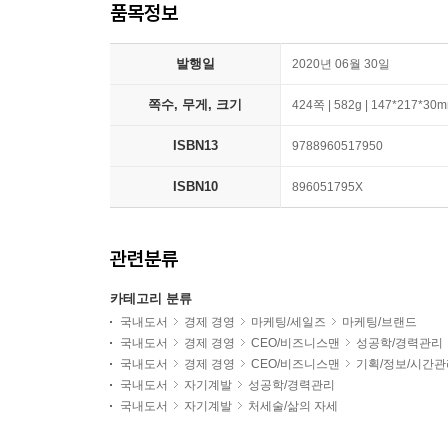
품목정보
발행일
2020년 06월 30일
쪽수, 무게, 크기
424쪽 | 582g | 147*217*30
ISBN13
9788960517950
ISBN10
896051795X
관련분류
카테고리 분류
국내도서
경제 경영
마케팅/세일즈
마케팅/브랜드
국내도서
경제 경영
CEO/비즈니스맨
성공학/경력관리
국내도서
경제 경영
CEO/비즈니스맨
기획/정보/시간관
국내도서
자기계발
성공학/경력관리
국내도서
자기계발
처세술/삶의 자세