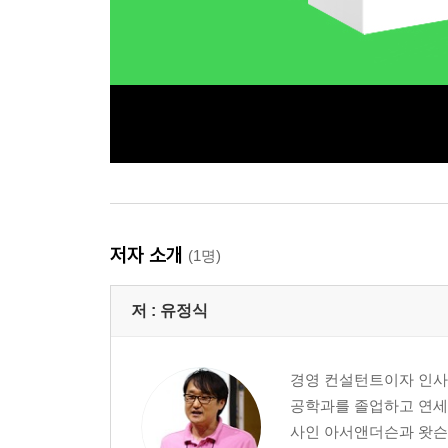
저자 소개
(1명)
저 :
유정식
경영 컨설턴트이자 인사
공학과를 졸업하고 연세대
사인 아서앤더슨과 왓슨