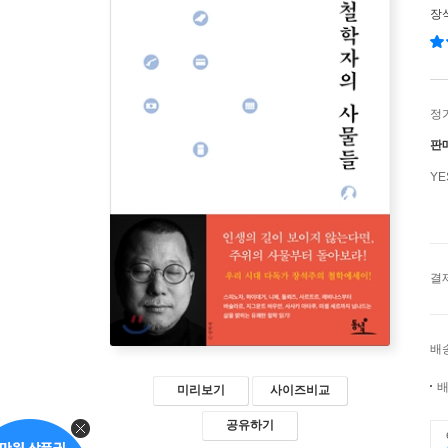
장
정
판
Y
결
배
배
미리보기
사이즈비교
공유하기