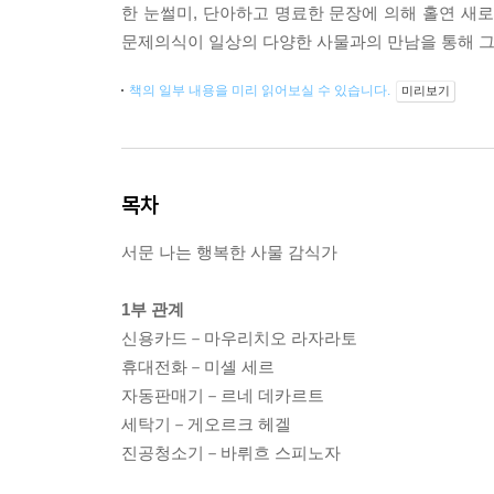
한 눈썰미, 단아하고 명료한 문장에 의해 홀연 새
문제의식이 일상의 다양한 사물과의 만남을 통해 그
책의 일부 내용을 미리 읽어보실 수 있습니다.
미리보기
목차
서문 나는 행복한 사물 감식가
1부 관계
신용카드－마우리치오 라자라토
휴대전화－미셸 세르
자동판매기－르네 데카르트
세탁기－게오르크 헤겔
진공청소기－바뤼흐 스피노자