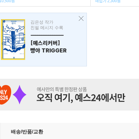
10,500원
매입가 2,300원
김은성 작가
친필 메시지 수록
---------------
[예스리커버]
빵야 TRIGGER
배송/반품/교환