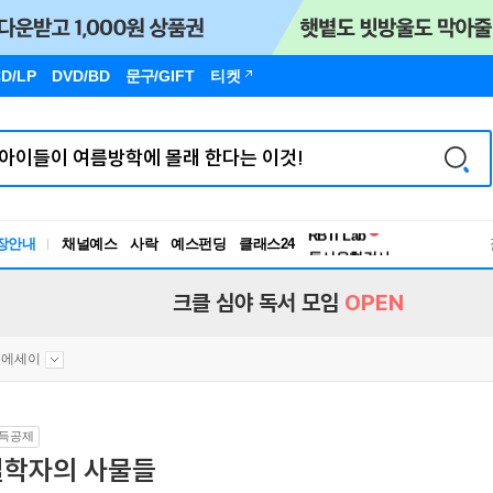
D/LP
DVD/BD
문구
/GIFT
티켓
독서유형검사
RBTI Lab
장안내
채널예스
사락
예스펀딩
클래스24
독서유형검사
크클 심야 독서 모임
OPEN
문에세이
득공제
철학자의 사물들