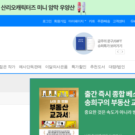
로그인
회원가입
마이페이지
카트
주문/배송
고객센터
Gl
젊은 작가
예사단독판매
이달의사은품
특가할인
추천도서
대량/법인