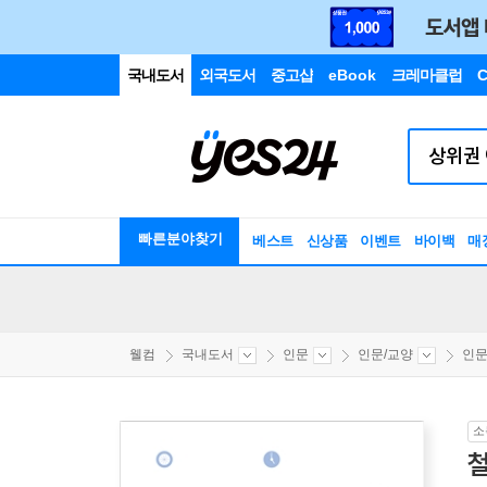
국내도서
외국도서
중고샵
eBook
크레마클럽
C
빠른분야찾기
베스트
신상품
이벤트
바이백
매
웰컴
국내도서
인문
인문/교양
인
소