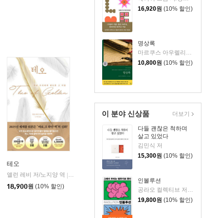
16,920
원
(10% 할인)
명상록
마르쿠스 아우렐리우스 저/박문재 역
10,800
원
(10% 할인)
이 분야 신상품
더보기
다들 괜찮은 척하며
살고 있었다
김민식 저
15,300
원
(10% 할인)
테오
앨런 레비 저/노지양 역
오팬하우스
|
인볼루션
18,900
원
(10% 할인)
공라오 컬렉티브 저/홍명교 역
19,800
원
(10% 할인)