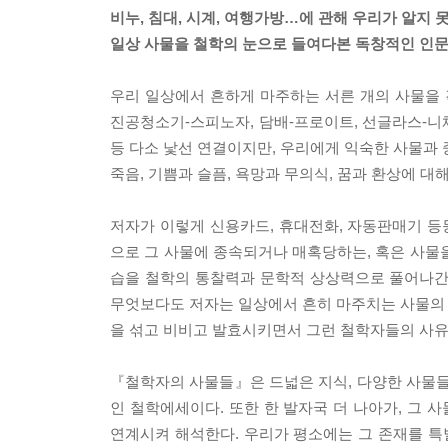
비누, 침대, 시계, 여행가방…에 관해 우리가 알지 
일상 사물을 철학의 눈으로 들여다본 독창적인 인문
우리 일상에서 흔하게 마주하는 서른 개의 사물을 
진공청소기-스피노자, 담배-프로이트, 선글라스-니체
등 다소 낯선 연결이지만, 우리에게 익숙한 사물과 
죽음, 기쁨과 슬픔, 욕망과 무의식, 꿈과 환상에 대
저자가 이렇게 신용카드, 휴대전화, 자동판매기 
으로 그 사물에 종속되거나 매혹당하는, 혹은 사물
습을 철학의 통찰력과 문학적 상상력으로 풀어나간다
무엇보다도 저자는 일상에서 흔히 마주치는 사물의 인
을 섞고 비비고 발효시키면서 그런 철학자들의 사유
『철학자의 사물들』은 드넓은 지식, 다양한 사물들
인 철학에세이다. 또한 한 발자국 더 나아가, 그
연계시켜 해석한다. 우리가 평소에는 그 존재를 