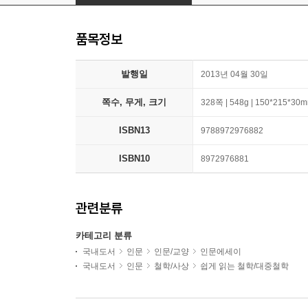
품목정보
발행일
2013년 04월 30일
쪽수, 무게, 크기
328쪽 | 548g | 150*215*30
ISBN13
9788972976882
ISBN10
8972976881
관련분류
카테고리 분류
국내도서
인문
인문/교양
인문에세이
국내도서
인문
철학/사상
쉽게 읽는 철학/대중철학