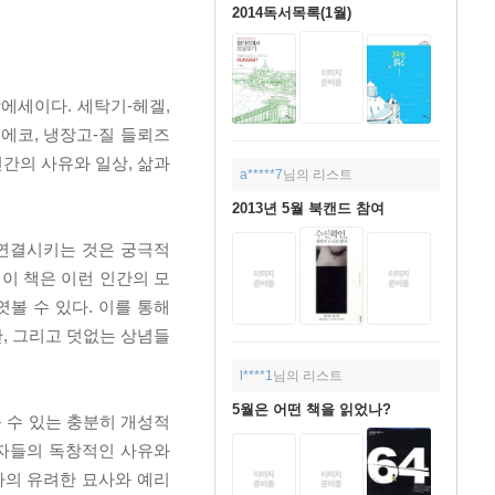
2014독서목록(1월)
에세이다. 세탁기-헤겔,
 에코, 냉장고-질 들뢰즈
간의 사유와 일상, 삶과
a*****7
님의 리스트
2013년 5월 북캔드 참여
 연결시키는 것은 궁극적
이 책은 이런 인간의 모
볼 수 있다. 이를 통해
, 그리고 덧없는 상념들
l****1
님의 리스트
5월은 어떤 책을 읽었나?
 수 있는 충분히 개성적
학자들의 독창적인 사유와
자의 유려한 묘사와 예리