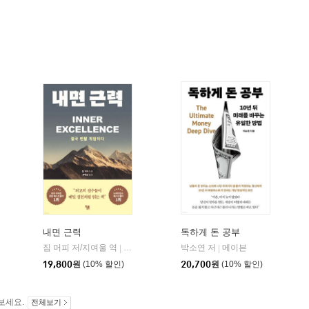
내면 근력
독하게 돈 공부
짐 머피 저/지여울 역
현대지성
윌북(willbook)
박소연 저
메이븐
|
|
|
19,800
원
(10% 할인)
20,700
원
(10% 할인)
보세요.
전체보기