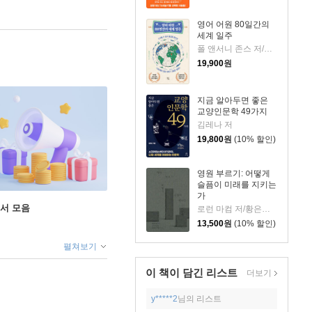
영어 어원 80일간의
세계 일주
폴 앤서니 존스 저/고정아 역
19,900
원
지금 알아두면 좋은
교양인문학 49가지
김레나 저
19,800
원
(10% 할인)
영원 부르기: 어떻게
슬픔이 미래를 지키는
가
도서 모음
로런 마컴 저/황은주 역
13,500
원
(10% 할인)
펼쳐보기
이 책이 담긴
리스트
더보기
y*****2
님의 리스트