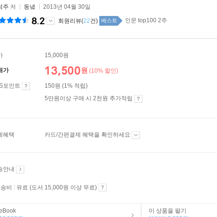
석주
저
동녘
2013년 04월 30일
8.2
인문 top100 2주
회원리뷰(
22
건)
베스트
가
15,000원
13,500
원
매가
(10% 할인)
ES포인트
150원 (1% 적립)
5만원이상 구매 시 2천원 추가적립
제혜택
카드/간편결제 혜택을 확인하세요
송안내
송비 : 유료 (도서 15,000원 이상 무료)
eBook
이 상품을 팔기