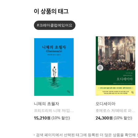
이 상품의 태그
#크레마클럽에있어요
니체의 초월자
오디세이아
프리드리히 니체 저/김철 편역
히읏
호메로스 저/페테르 파울 루벤스 그림/박문재 역
|
15,210
원
(10% 할인)
24,300
원
(10% 할인)
검색 페이지에서 선택된 태그에 등록된 더 많은 상품을 확인해 