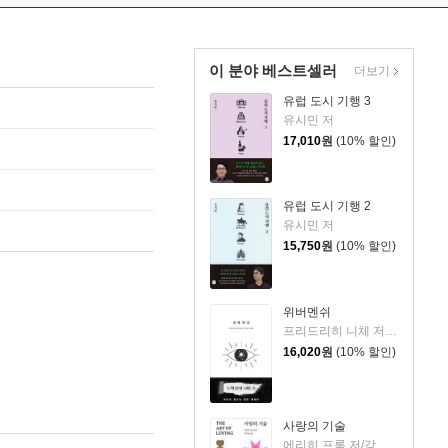
이 분야 베스트셀러
더보기
유럽 도시 기행 3
유시민 저
17,010
원
(10% 할인)
유럽 도시 기행 2
유시민 저
15,750
원
(10% 할인)
위버멘쉬
프리드리히 니체 저/어나니머스 역
16,020
원
(10% 할인)
사랑의 기술
에리히 프롬 저/강주헌 역